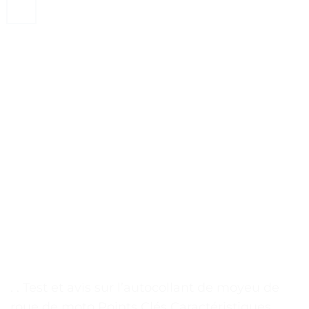
. . Test et avis sur l’autocollant de moyeu de
roue de moto Points Clés Caractéristiques