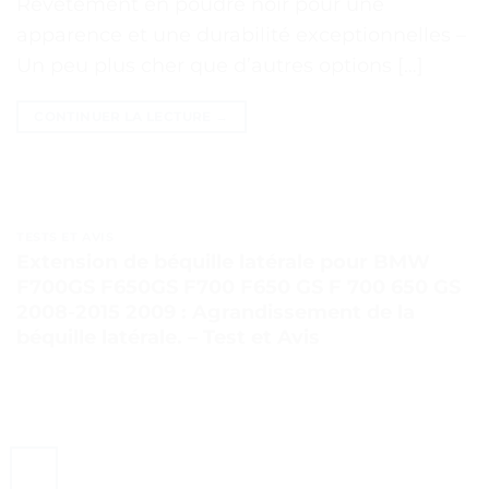
Revêtement en poudre noir pour une
apparence et une durabilité exceptionnelles –
Un peu plus cher que d’autres options […]
CONTINUER LA LECTURE
→
TESTS ET AVIS
Extension de béquille latérale pour BMW
F700GS F650GS F700 F650 GS F 700 650 GS
2008-2015 2009 : Agrandissement de la
béquille latérale. – Test et Avis