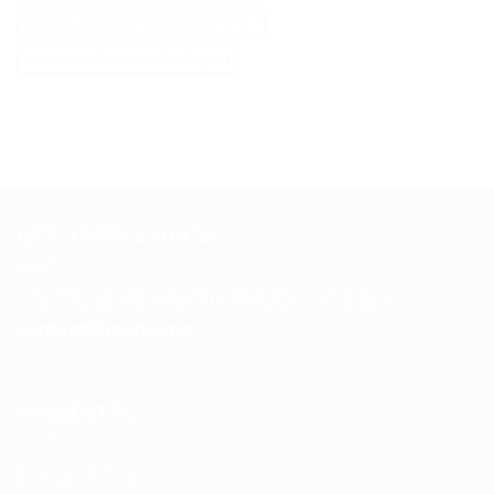
Tête De Rasoir Philips Série 9000
Vitamine Cheveux Et Ongles
QUI SOMMES-NOUS ?
Pour toutes vos questions contacter nous sur :
contact@mixte.ma
MODALITÉS
Nos Produits