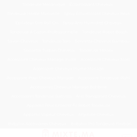
Passer
Tondeuse Mécanique
Éclaircissant Cheveux
au
Tondeuse Herbe Manuelle
Spray Éclaircissant Cheveux Brun
contenu
Epilateur Cire Roll On
Spray Anti Humidité Cheveux
Tondeuse A Gazon Professionnelle
Tondeuse Robot Bosch
Savon Cheveux
Tondeuse Toro
Serviette Cheveux Bambou
Serviette Turban Cheveux
Tondeuse Mowox
Accessoire Cheveux Mariage Invité
Accessoire Cheveux Noel
Accessoire Cheveux Plume Mariage
Accessoire Pour Cheveux Mariage
Accessoire Tondeuse Wahl
Accessoires Cheveux Mariage Bohème
Accessoires Tondeuse Babyliss
Anti Transpirant Cheveux
Appareil Pour Enterrer Fil Robot Tondeuse
Appareil Vapeur Cheveux
Arginine Cheveux
Babyliss Accessoires Cheveux
Babyliss Pro Tondeuse Finition