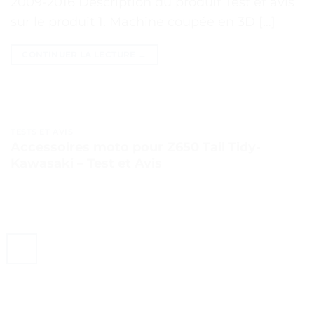
2009-2016 Description du produit Test et avis
sur le produit 1. Machine coupée en 3D […]
CONTINUER LA LECTURE
→
TESTS ET AVIS
Accessoires moto pour Z650 Tail Tidy-
Kawasaki – Test et Avis