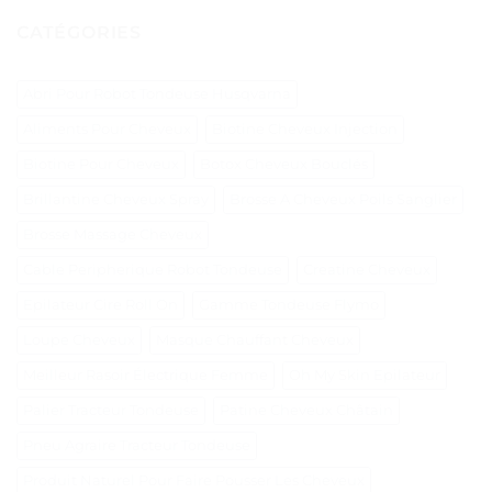
CATÉGORIES
Abri Pour Robot Tondeuse Husqvarna
Aliments Pour Cheveux
Biotine Cheveux Injection
Biotine Pour Cheveux
Botox Cheveux Bouclés
Brillantine Cheveux Spray
Brosse A Cheveux Poils Sanglier
Brosse Massage Cheveux
Cable Peripherique Robot Tondeuse
Creatine Cheveux
Epilateur Cire Roll On
Gamme Tondeuse Flymo
Loupe Cheveux
Masque Chauffant Cheveux
Meilleur Rasoir Électrique Femme
Oh My Skin Epilateur
Palier Tracteur Tondeuse
Patine Cheveux Châtain
Pneu Agraire Tracteur Tondeuse
Produit Naturel Pour Faire Pousser Les Cheveux