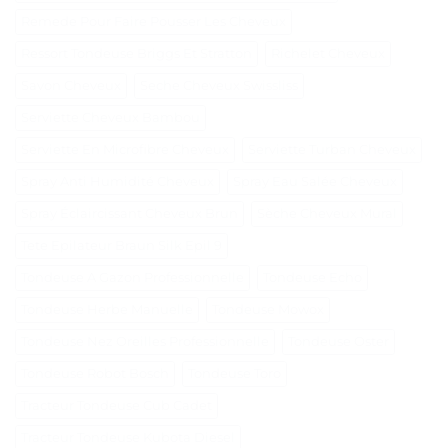
Remede Pour Faire Pousser Les Cheveux
Ressort Tondeuse Briggs Et Stratton
Richelet Cheveux
Savon Cheveux
Seche Cheveux Swissliss
Serviette Cheveux Bambou
Serviette En Microfibre Cheveux
Serviette Turban Cheveux
Spray Anti Humidité Cheveux
Spray Eau Salée Cheveux
Spray Éclaircissant Cheveux Brun
Sèche Cheveux Mural
Tete Epilateur Braun Silk Epil 9
Tondeuse A Gazon Professionnelle
Tondeuse Echo
Tondeuse Herbe Manuelle
Tondeuse Mowox
Tondeuse Nez Oreilles Professionnelle
Tondeuse Oster
Tondeuse Robot Bosch
Tondeuse Toro
Tracteur Tondeuse Cub Cadet
Tracteur Tondeuse Kubota Diesel