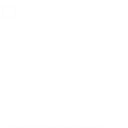
. . Points Clés Support latéral plastique