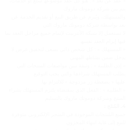
« ﻋﻘﺪ ﻋﻦ ﺑﻌﺪ » : ھﻮ ﻛﻞ ﻋﻘﺪ ﻣﻮﺿﻮﻋﮫ ﺳﻠﻊ أو ﺧﺪﻣﺎت،
ﯾﺘﻢ ﺑﯿﻦ ﺷﺮﻛﺔ دوموتك ماروك
واﻟﻤﺴﺘﮭﻠﻚ، وﯾُﺒﺮم ﻋﻦ ﻃﺮﯾﻖ اﻟﺒﯿﻊ أو ﺗﻘﺪﯾﻢ اﻟﺨﺪﻣﺔ ﻋﻦ
ﺑﻌﺪ ﺑﻮاﺳﻄﺔ ﺷﺮﻛﺔ دوموتك ماروك اﻟﺘﻲ
ﻻ ﺗﺴﺘﻌﻤﻞ إﻻ ﺷﺒﻜﺔ اﻷﻧﺘﺮﻧﯿﺖ ﻹﺗﻤﺎم ﺟﻤﯿﻊ ﻣﺮاﺣﻞ اﻟﻌﻘﺪ ﺑﻤﺎ
ﻓﯿﮭﺎ إﺑﺮام اﻟﻌﻘﺪ ﻧﻔﺴﮫ
« اﻟﻤﺴﺘﮭﻠﻚ » : ﻛﻞ ﺷﺨﺺ ذاﺗﻲ ﯾﺴﻌﻰ ﻟﺘﺤﻘﯿﻖ ﻏﺮض ﻻ
ﯾﺪﺧﻞ ﺿﻤﻦ ﻧﺸﺎﻃﮫ اﻟﻤﮭﻨﻲ
« إذن اﻟﻄﻠﺒﯿﺔ » : وﺛﯿﻘﺔ ﺗﺒﯿﻦ ﻣﻮاﺻﻔﺎت اﻟﻤﻨﺘﺠﺎت اﻟﺘﻲ
ﯾﻄﻠﺐ اﻟﻤﺴﺘﮭﻠﻚ ﺷﺮاءھﺎ واﻟﺘﻲ ﯾﺠﺐ اﻟﺘﻮﻗﯿﻊ
ﻋﻠﯿﮭﺎ « ﺑﻀﻐﻄﺔ زر ﻣﺰدوﺟﺔ » ﻟﻼﻟﺘﺰام ﺑﮭﺎ.
« اﻟﻄﻠﺒﯿﺔ » : اﻟﻔﻌﻞ اﻟﺬي ﺑﻤﻘﺘﻀﺎه ﯾﻠﺘﺰم اﻟﻤﺴﺘﮭﻠﻚ ﺑﺸﺮاء
اﻟﻤﻨﺘﺞ وﺷﺮﻛﺔ دوموتك ماروك ﺑﺎﻟﺘﺴﻠﯿﻢ
4. اﻟﻤُﻨﺘَﺞ :
ﺟﻤﯿﻊ اﻟﻤُﻨﺘﺠﺎت اﻟﻤﻮﺟﻮدة ﻓﻲ اﻟﻤﺘﺠﺮ اﻹﻟﻜﺘﺮوﻧﻲ ﻣﺘﻮﻓﺮة
ﻟﻠﺒﯿﻊ إﻟﻰ ﻏﺎﯾﺔ اﻧﺘﮭﺎء اﻟﻤﺨﺰون