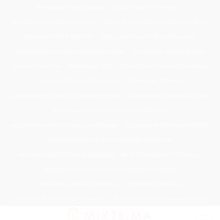
Passer
Tondeuse Mécanique
Éclaircissant Cheveux
au
Tondeuse Herbe Manuelle
Spray Éclaircissant Cheveux Brun
contenu
Epilateur Cire Roll On
Spray Anti Humidité Cheveux
Tondeuse A Gazon Professionnelle
Tondeuse Robot Bosch
Savon Cheveux
Tondeuse Toro
Serviette Cheveux Bambou
Serviette Turban Cheveux
Tondeuse Mowox
Accessoire Cheveux Mariage Invité
Accessoire Cheveux Noel
Accessoire Cheveux Plume Mariage
Accessoire Pour Cheveux Mariage
Accessoire Tondeuse Wahl
Accessoires Cheveux Mariage Bohème
Accessoires Tondeuse Babyliss
Anti Transpirant Cheveux
Appareil Pour Enterrer Fil Robot Tondeuse
Appareil Vapeur Cheveux
Arginine Cheveux
Babyliss Accessoires Cheveux
Babyliss Pro Tondeuse Finition