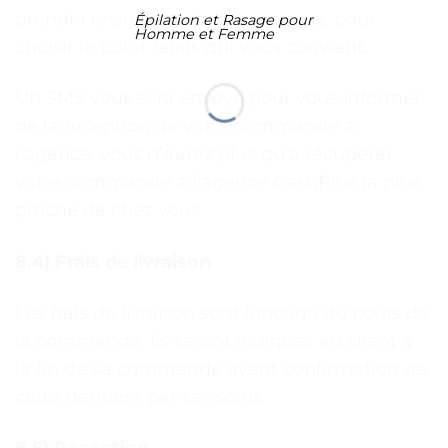
prendra ensuite contact avec vous, pour
Épilation et Rasage pour
Homme et Femme
choisir le point relais qui vous convient.
Un SMS vous sera envoyé pour vous informer
de la réception de votre commande à
l’agence, vous n’aurez plus qu’a récupérer
votre commande à l’agence CashPlus la plus
proche de chez vous.
8.4) Frais de livraison
Les frais de livraison sont fonction du poids de
la commande. Ils seront indiqués au client à
la fin de sa commande avant confirmation de
cette dernière par ses soins.