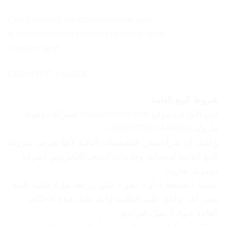
Ces cookies ne contiennent pas
d’informations confidentielles vous
concernant.
DOMOTIC MAROC
ﺷﺮوط اﻟﺒﯿﻊ اﻟﻌﺎﻣﺔ
انت الآن في موقع www.mixte.ma لشركة دوموتك
ماروك DOMOTIC MAROC.
وﻋﻠﯿﻚ أن ﺗﻘﺮأ ﺑﺘﻤﻌﻦ اﻟﻤﻘﺘﻀﯿﺎت اﻟﺘﺎﻟﯿﺔ ﻷﻧﮭﺎ ﺗﻌﺮض ﺷﺮوط
اﻟﺒﯿﻊ اﻟﻌﺎﻣﺔ ﻟﻤﻨﺘﺠﺎت وﺧﺪﻣﺎت اﻟﻤﺘﺠﺮاﻹﻟﻜﺘﺮوﻧﻲ ﻟﺸﺮﻛﺔ
دوموتك ماروك.
ﻋﻨﺪﻣﺎ « ﺗﻀﻐﻂ » أو « ﺗﻨﻘﺮ » ﻋﻠﻰ زر ﺑﻌﺪ ﻣﻞء ﻃﻠﺒﯿﺔ اﻟﺒﯿﻊ
ﯾﻌﻨﻲ أﻧﻚ ﺗﻮاﻓﻖ ﻋﻠﻰ اﻟﻄﻠﺒﯿﺔ وأﻧﻚ ﺗﻘﺒﻞ ھﺬه اﻷﺣﻜﺎم
اﻟﻌﺎﻣﺔ ﻗﺒﻮﻻ ﻻ ﯾﻘﺒﻞ اﻟﺘﺮاﺟﻊ.