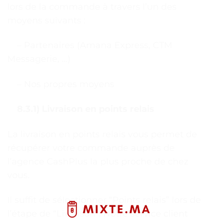
lors de la commande à travers l’un des
moyens suivants :
– Partenaires (Amana Express, CTM
Messagerie, …)
– Nos propres moyens
8.3.1) Livraison en points relais
La livraison en points relais vous permet de
récupérer votre commande auprès de
l’agence CashPlus la plus proche de chez
vous.
Il suffit de sélectionner “Points relais” lors de
l’étape de “Livraison”. Notre service client