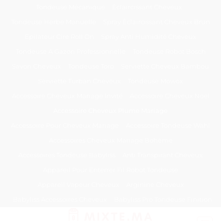
Passer
Tondeuse Mécanique
Éclaircissant Cheveux
au
Tondeuse Herbe Manuelle
Spray Éclaircissant Cheveux Brun
contenu
Epilateur Cire Roll On
Spray Anti Humidité Cheveux
Tondeuse A Gazon Professionnelle
Tondeuse Robot Bosch
Savon Cheveux
Tondeuse Toro
Serviette Cheveux Bambou
Serviette Turban Cheveux
Tondeuse Mowox
Accessoire Cheveux Mariage Invité
Accessoire Cheveux Noel
Accessoire Cheveux Plume Mariage
Accessoire Pour Cheveux Mariage
Accessoire Tondeuse Wahl
Accessoires Cheveux Mariage Bohème
Accessoires Tondeuse Babyliss
Anti Transpirant Cheveux
Appareil Pour Enterrer Fil Robot Tondeuse
Appareil Vapeur Cheveux
Arginine Cheveux
Babyliss Accessoires Cheveux
Babyliss Pro Tondeuse Finition