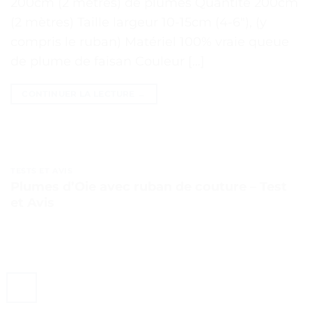
200cm (2 mètres) de plumes Quantité 200cm
(2 mètres) Taille largeur 10-15cm (4-6″), (y
compris le ruban) Matériel 100% vraie queue
de plume de faisan Couleur […]
CONTINUER LA LECTURE
→
TESTS ET AVIS
Plumes d’Oie avec ruban de couture – Test
et Avis