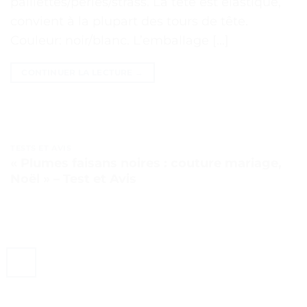
paillettes/perles/strass. La tête est élastique,
convient à la plupart des tours de tête.
Couleur: noir/blanc. L’emballage […]
CONTINUER LA LECTURE
→
TESTS ET AVIS
« Plumes faisans noires : couture mariage,
Noël » – Test et Avis