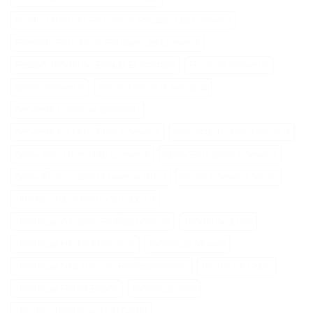
Produit Naturel Pour Faire Pousser Les Cheveux
Remede Pour Faire Pousser Les Cheveux
Ressort Tondeuse Briggs Et Stratton
Richelet Cheveux
Savon Cheveux
Seche Cheveux Swissliss
Serviette Cheveux Bambou
Serviette En Microfibre Cheveux
Serviette Turban Cheveux
Spray Anti Humidité Cheveux
Spray Eau Salée Cheveux
Spray Éclaircissant Cheveux Brun
Sèche Cheveux Mural
Tete Epilateur Braun Silk Epil 9
Tondeuse A Gazon Professionnelle
Tondeuse Echo
Tondeuse Herbe Manuelle
Tondeuse Mowox
Tondeuse Nez Oreilles Professionnelle
Tondeuse Oster
Tondeuse Robot Bosch
Tondeuse Toro
Tracteur Tondeuse Cub Cadet