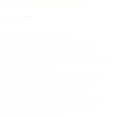
CATÉGORIES
Abri Pour Robot Tondeuse Husqvarna
Aliments Pour Cheveux
Biotine Cheveux Injection
Biotine Pour Cheveux
Botox Cheveux Bouclés
Brillantine Cheveux Spray
Brosse A Cheveux Poils Sanglier
Brosse Massage Cheveux
Cable Peripherique Robot Tondeuse
Creatine Cheveux
Epilateur Cire Roll On
Gamme Tondeuse Flymo
Loupe Cheveux
Masque Chauffant Cheveux
Meilleur Rasoir Électrique Femme
Oh My Skin Epilateur
Palier Tracteur Tondeuse
Patine Cheveux Châtain
Pneu Agraire Tracteur Tondeuse