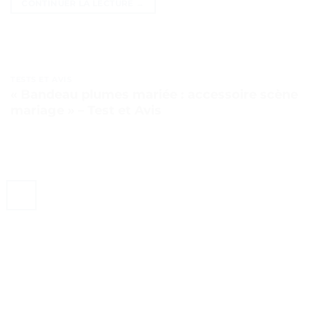
CONTINUER LA LECTURE
→
TESTS ET AVIS
« Bandeau plumes mariée : accessoire scène
mariage » – Test et Avis