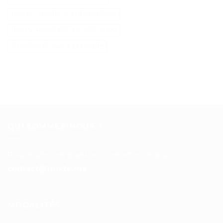
Tracteur Tondeuse Kubota Diesel
Tête De Rasoir Philips Série 9000
Vitamine Cheveux Et Ongles
QUI SOMMES-NOUS ?
Pour toutes vos questions contacter nous sur :
contact@mixte.ma
MODALITÉS