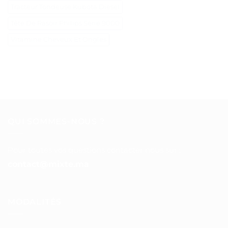
Tracteur Tondeuse Kubota Diesel
Tête De Rasoir Philips Série 9000
Vitamine Cheveux Et Ongles
QUI SOMMES-NOUS ?
Pour toutes vos questions contacter nous sur :
contact@mixte.ma
MODALITÉS