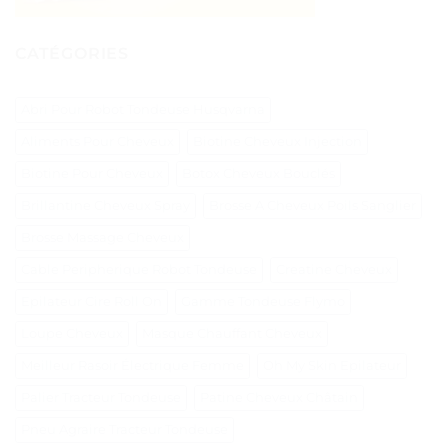
CATÉGORIES
Abri Pour Robot Tondeuse Husqvarna
Aliments Pour Cheveux
Biotine Cheveux Injection
Biotine Pour Cheveux
Botox Cheveux Bouclés
Brillantine Cheveux Spray
Brosse A Cheveux Poils Sanglier
Brosse Massage Cheveux
Cable Peripherique Robot Tondeuse
Creatine Cheveux
Epilateur Cire Roll On
Gamme Tondeuse Flymo
Loupe Cheveux
Masque Chauffant Cheveux
Meilleur Rasoir Électrique Femme
Oh My Skin Epilateur
Palier Tracteur Tondeuse
Patine Cheveux Châtain
Pneu Agraire Tracteur Tondeuse