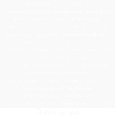
Passer
Tondeuse Mécanique
Éclaircissant Cheveux
au
Tondeuse Herbe Manuelle
Spray Éclaircissant Cheveux Brun
contenu
Epilateur Cire Roll On
Spray Anti Humidité Cheveux
Tondeuse A Gazon Professionnelle
Tondeuse Robot Bosch
Savon Cheveux
Tondeuse Toro
Serviette Cheveux Bambou
Serviette Turban Cheveux
Tondeuse Mowox
Accessoire Cheveux Mariage Invité
Accessoire Cheveux Noel
Accessoire Cheveux Plume Mariage
Accessoire Pour Cheveux Mariage
Accessoire Tondeuse Wahl
Accessoires Cheveux Mariage Bohème
Accessoires Tondeuse Babyliss
Anti Transpirant Cheveux
Appareil Pour Enterrer Fil Robot Tondeuse
Appareil Vapeur Cheveux
Arginine Cheveux
Babyliss Accessoires Cheveux
Babyliss Pro Tondeuse Finition