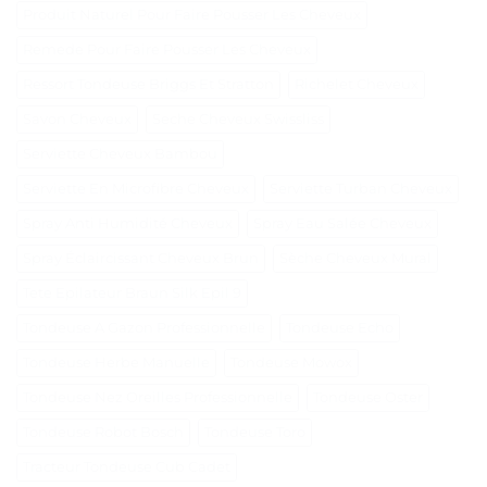
Produit Naturel Pour Faire Pousser Les Cheveux
Remede Pour Faire Pousser Les Cheveux
Ressort Tondeuse Briggs Et Stratton
Richelet Cheveux
Savon Cheveux
Seche Cheveux Swissliss
Serviette Cheveux Bambou
Serviette En Microfibre Cheveux
Serviette Turban Cheveux
Spray Anti Humidité Cheveux
Spray Eau Salée Cheveux
Spray Éclaircissant Cheveux Brun
Sèche Cheveux Mural
Tete Epilateur Braun Silk Epil 9
Tondeuse A Gazon Professionnelle
Tondeuse Echo
Tondeuse Herbe Manuelle
Tondeuse Mowox
Tondeuse Nez Oreilles Professionnelle
Tondeuse Oster
Tondeuse Robot Bosch
Tondeuse Toro
Tracteur Tondeuse Cub Cadet