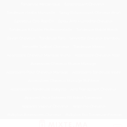
Passer
Tondeuse Mécanique
Éclaircissant Cheveux
au
Tondeuse Herbe Manuelle
Spray Éclaircissant Cheveux Brun
contenu
Epilateur Cire Roll On
Spray Anti Humidité Cheveux
Tondeuse A Gazon Professionnelle
Tondeuse Robot Bosch
Savon Cheveux
Tondeuse Toro
Serviette Cheveux Bambou
Serviette Turban Cheveux
Tondeuse Mowox
Accessoire Cheveux Mariage Invité
Accessoire Cheveux Noel
Accessoire Cheveux Plume Mariage
Accessoire Pour Cheveux Mariage
Accessoire Tondeuse Wahl
Accessoires Cheveux Mariage Bohème
Accessoires Tondeuse Babyliss
Anti Transpirant Cheveux
Appareil Pour Enterrer Fil Robot Tondeuse
Appareil Vapeur Cheveux
Arginine Cheveux
Babyliss Accessoires Cheveux
Babyliss Pro Tondeuse Finition