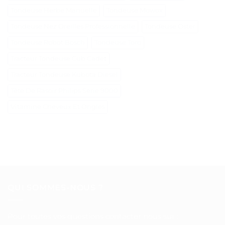
Tondeuse Herbe Manuelle
Tondeuse Mowox
Tondeuse Nez Oreilles Professionnelle
Tondeuse Oster
Tondeuse Robot Bosch
Tondeuse Toro
Tracteur Tondeuse Cub Cadet
Tracteur Tondeuse Kubota Diesel
Tête De Rasoir Philips Série 9000
Vitamine Cheveux Et Ongles
QUI SOMMES-NOUS ?
Pour toutes vos questions contacter nous sur :