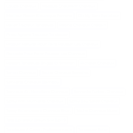
Loupe Cheveux
Masque Chauffant Cheveux
Meilleur Rasoir Électrique Femme
Oh My Skin Epilateur
Palier Tracteur Tondeuse
Patine Cheveux Châtain
Pneu Agraire Tracteur Tondeuse
Produit Naturel Pour Faire Pousser Les Cheveux
Remede Pour Faire Pousser Les Cheveux
Ressort Tondeuse Briggs Et Stratton
Richelet Cheveux
Savon Cheveux
Seche Cheveux Swissliss
Serviette Cheveux Bambou
Serviette En Microfibre Cheveux
Serviette Turban Cheveux
Spray Anti Humidité Cheveux
Spray Eau Salée Cheveux
Spray Éclaircissant Cheveux Brun
Sèche Cheveux Mural
Tete Epilateur Braun Silk Epil 9
Tondeuse A Gazon Professionnelle
Tondeuse Echo