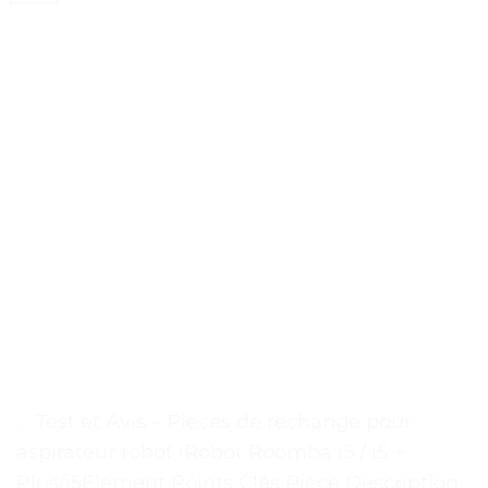
. . Test et Avis – Pièces de rechange pour
aspirateur robot iRobot Roomba i5 / i5 +
Plus/i5Element Points Clés Pièce Description