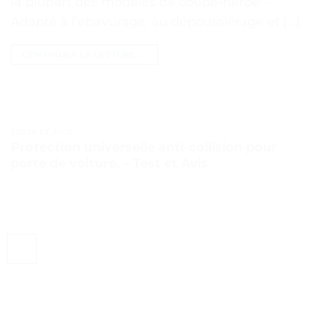
la plupart des modèles de coupe-herbe –
Adapté à l’ébavurage, au dépoussiérage et […]
CONTINUER LA LECTURE
→
TESTS ET AVIS
Protection universelle anti-collision pour
porte de voiture. – Test et Avis