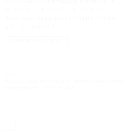
PVC Couleur : noir/rouge/gris/blanc Taille :
40×5.2x1cm Quantité : 2 pièces Matériau
durable de haute qualité Facile à installer
grâce au ruban […]
CONTINUER LA LECTURE
→
TESTS ET AVIS
Accessoires de voiture : Autocollants logo
capot BMW – Test et Avis