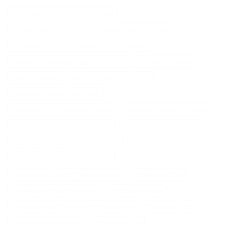
Pneu Agraire Tracteur Tondeuse
Produit Naturel Pour Faire Pousser Les Cheveux
Remede Pour Faire Pousser Les Cheveux
Ressort Tondeuse Briggs Et Stratton
Richelet Cheveux
Savon Cheveux
Seche Cheveux Swissliss
Serviette Cheveux Bambou
Serviette En Microfibre Cheveux
Serviette Turban Cheveux
Spray Anti Humidité Cheveux
Spray Eau Salée Cheveux
Spray Éclaircissant Cheveux Brun
Sèche Cheveux Mural
Tete Epilateur Braun Silk Epil 9
Tondeuse A Gazon Professionnelle
Tondeuse Echo
Tondeuse Herbe Manuelle
Tondeuse Mowox
Tondeuse Nez Oreilles Professionnelle
Tondeuse Oster
Tondeuse Robot Bosch
Tondeuse Toro