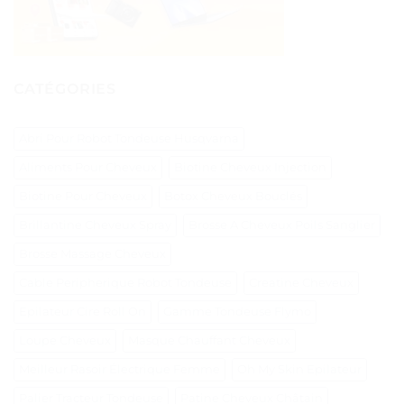
CATÉGORIES
Abri Pour Robot Tondeuse Husqvarna
Aliments Pour Cheveux
Biotine Cheveux Injection
Biotine Pour Cheveux
Botox Cheveux Bouclés
Brillantine Cheveux Spray
Brosse A Cheveux Poils Sanglier
Brosse Massage Cheveux
Cable Peripherique Robot Tondeuse
Creatine Cheveux
Epilateur Cire Roll On
Gamme Tondeuse Flymo
Loupe Cheveux
Masque Chauffant Cheveux
Meilleur Rasoir Électrique Femme
Oh My Skin Epilateur
Palier Tracteur Tondeuse
Patine Cheveux Châtain