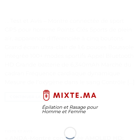
. . Test et Avis – Montre connectée de sport
GPS pour homme Points Clés Sports de plein
air, apparence différenciée à cinq boutons
Grand écran ultra-clair de 1.6 pouces Boussole
intégrée 100+ modes sportifs Appel Bluetooth
HD Grande batterie de 6,340mAh Marché du
cadran Fréquence cardiaque dynamique
Mesure de l’oxygène dans le sang Contrôle […]
CONTINUER LA LECTURE
→
Épilation et Rasage pour
Homme et Femme
TESTS ET AVIS
« ANDA-Montre connectée AMOLED HD: