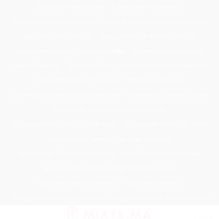
Passer
Tondeuse Mécanique
Éclaircissant Cheveux
au
Tondeuse Herbe Manuelle
Spray Éclaircissant Cheveux Brun
contenu
Epilateur Cire Roll On
Spray Anti Humidité Cheveux
Tondeuse A Gazon Professionnelle
Tondeuse Robot Bosch
Savon Cheveux
Tondeuse Toro
Serviette Cheveux Bambou
Serviette Turban Cheveux
Tondeuse Mowox
Accessoire Cheveux Mariage Invité
Accessoire Cheveux Noel
Accessoire Cheveux Plume Mariage
Accessoire Pour Cheveux Mariage
Accessoire Tondeuse Wahl
Accessoires Cheveux Mariage Bohème
Accessoires Tondeuse Babyliss
Anti Transpirant Cheveux
Appareil Pour Enterrer Fil Robot Tondeuse
Appareil Vapeur Cheveux
Arginine Cheveux
Babyliss Accessoires Cheveux
Babyliss Pro Tondeuse Finition