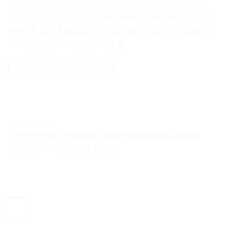
moniteur GPS intégré. Conception étanche:
La montre est étanche, ce qui permet à votre
enfant de la porter en nageant ou en jouant
sous la pluie. Fonction […]
CONTINUER LA LECTURE
→
TESTS ET AVIS
« Système capillaire pour homme contre
calvitie » – Test et Avis