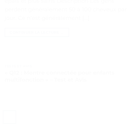
épais et plus sains Description Les gens
perdent généralement 50 à 100 cheveux par
jour. Ce n’est généralement […]
CONTINUER LA LECTURE
→
TESTS ET AVIS
« Q12 : Montre connectée pour enfants
multifonction » – Test et Avis