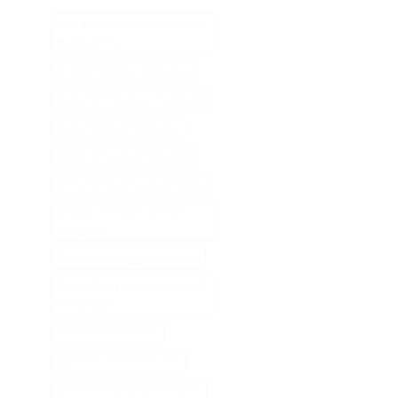
Abri Pour Robot Tondeuse
Husqvarna
Aliments Pour Cheveux
Biotine Cheveux Injection
Biotine Pour Cheveux
Botox Cheveux Bouclés
Brillantine Cheveux Spray
Brosse A Cheveux Poils
Sanglier
Brosse Massage Cheveux
Cable Peripherique Robot
Tondeuse
Creatine Cheveux
Epilateur Cire Roll On
Gamme Tondeuse Flymo