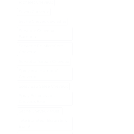
Richelet Cheveux
Savon Cheveux
Seche Cheveux Swissliss
Serviette Cheveux
Bambou
Serviette En Microfibre
Cheveux
Serviette Turban Cheveux
Spray Anti Humidité
Cheveux
Spray Eau Salée Cheveux
Spray Éclaircissant
Cheveux Brun
Sèche Cheveux Mural
Tete Epilateur Braun Silk
Epil 9