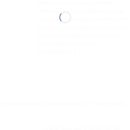
Description Cheveux tressés
ombrés 24 pouces Extensions de
cheveux synthétiques tressés afro
Les cheveux tressés ombrés de 24
pouces sont fabriqués en fibres
synthétiques de haute
température. […]
 plastique pour tuyaux d’eau » – Test et Avis
. . Test et avis sur le bouchon de