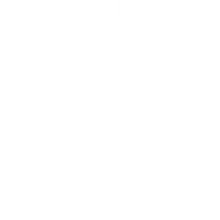
Vitamine Cheveux Et
Ongles