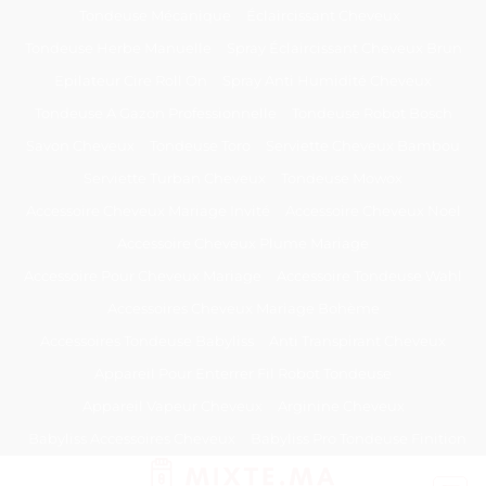
Passer
Tondeuse Mécanique
Éclaircissant Cheveux
au
Tondeuse Herbe Manuelle
Spray Éclaircissant Cheveux Brun
contenu
Epilateur Cire Roll On
Spray Anti Humidité Cheveux
Tondeuse A Gazon Professionnelle
Tondeuse Robot Bosch
Savon Cheveux
Tondeuse Toro
Serviette Cheveux Bambou
Serviette Turban Cheveux
Tondeuse Mowox
Accessoire Cheveux Mariage Invité
Accessoire Cheveux Noel
Accessoire Cheveux Plume Mariage
Accessoire Pour Cheveux Mariage
Accessoire Tondeuse Wahl
Accessoires Cheveux Mariage Bohème
Accessoires Tondeuse Babyliss
Anti Transpirant Cheveux
Appareil Pour Enterrer Fil Robot Tondeuse
Appareil Vapeur Cheveux
Arginine Cheveux
Babyliss Accessoires Cheveux
Babyliss Pro Tondeuse Finition