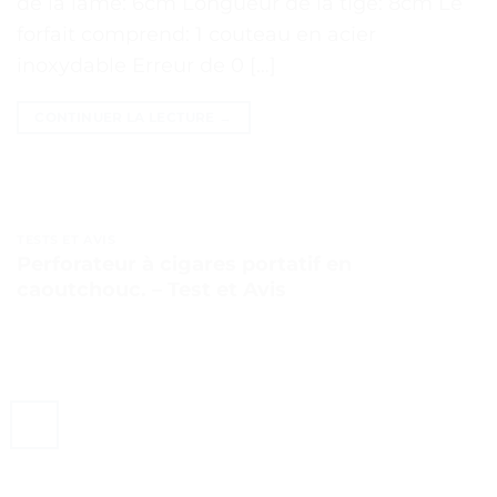
de la lame: 6cm Longueur de la tige: 8cm Le
forfait comprend: 1 couteau en acier
inoxydable Erreur de 0 […]
CONTINUER LA LECTURE
→
TESTS ET AVIS
Perforateur à cigares portatif en
caoutchouc. – Test et Avis