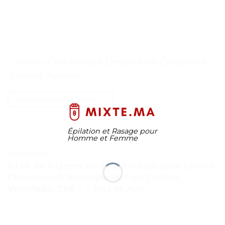
. . Points Clés Produit Description Éplucheur
d’arbres fruitiers
CONTINUER LA LECTURE
→
Épilation et Rasage pour
Homme et Femme
TESTS ET AVIS
« Lot de 2 lames de scie à ruban pour Einhell,
Charnwood, Scheppach, Fox, Draper,
Westfalia, CMI » – Test et Avis