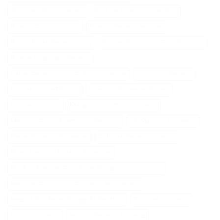
Aliments Pour Cheveux
Biotine Cheveux Injection
Biotine Pour Cheveux
Botox Cheveux Bouclés
Brillantine Cheveux Spray
Brosse A Cheveux Poils Sanglier
Brosse Massage Cheveux
Cable Peripherique Robot Tondeuse
Creatine Cheveux
Epilateur Cire Roll On
Gamme Tondeuse Flymo
Loupe Cheveux
Masque Chauffant Cheveux
Meilleur Rasoir Électrique Femme
Oh My Skin Epilateur
Palier Tracteur Tondeuse
Patine Cheveux Châtain
Pneu Agraire Tracteur Tondeuse
Produit Naturel Pour Faire Pousser Les Cheveux
Remede Pour Faire Pousser Les Cheveux
Ressort Tondeuse Briggs Et Stratton
Richelet Cheveux
Savon Cheveux
Seche Cheveux Swissliss