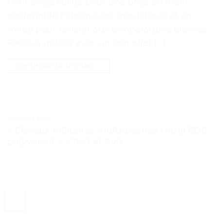
Petit corps solide pour une prise en main
confortable Fabriqué en caoutchouc et en
métal pour résister aux températures élevées
Facile à utiliser avec un bon effet […]
CONTINUER LA LECTURE
→
TESTS ET AVIS
« Ciseaux militaires multi-poches : outil EDC
polyvalent » – Test et Avis