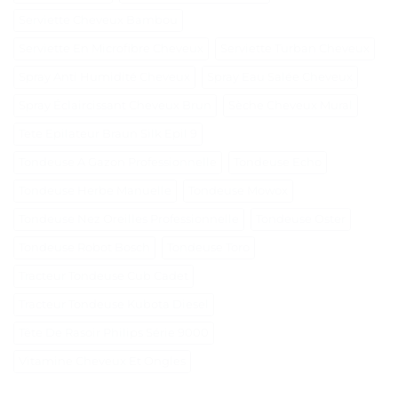
Serviette Cheveux Bambou
Serviette En Microfibre Cheveux
Serviette Turban Cheveux
Spray Anti Humidité Cheveux
Spray Eau Salée Cheveux
Spray Éclaircissant Cheveux Brun
Sèche Cheveux Mural
Tete Epilateur Braun Silk Epil 9
Tondeuse A Gazon Professionnelle
Tondeuse Echo
Tondeuse Herbe Manuelle
Tondeuse Mowox
Tondeuse Nez Oreilles Professionnelle
Tondeuse Oster
Tondeuse Robot Bosch
Tondeuse Toro
Tracteur Tondeuse Cub Cadet
Tracteur Tondeuse Kubota Diesel
Tête De Rasoir Philips Série 9000
Vitamine Cheveux Et Ongles