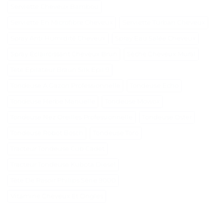
Serviette Cheveux Bambou
Serviette En Microfibre Cheveux
Serviette Turban Cheveux
Spray Anti Humidité Cheveux
Spray Eau Salée Cheveux
Spray Éclaircissant Cheveux Brun
Sèche Cheveux Mural
Tete Epilateur Braun Silk Epil 9
Tondeuse A Gazon Professionnelle
Tondeuse Echo
Tondeuse Herbe Manuelle
Tondeuse Mowox
Tondeuse Nez Oreilles Professionnelle
Tondeuse Oster
Tondeuse Robot Bosch
Tondeuse Toro
Tracteur Tondeuse Cub Cadet
Tracteur Tondeuse Kubota Diesel
Tête De Rasoir Philips Série 9000
Vitamine Cheveux Et Ongles