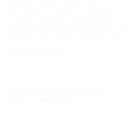
Comme le montre l’image Taille:
M:17.5cm/6.9in * 5cm/1.97in L:23cm/9.1in *
5.4cm/2.1in Utilisation: nettoyage de la
barbe/coiffage de la tête grise/sculpture des
cheveux/tri des cheveux fragmentés Ce […]
CONTINUER LA LECTURE
→
TESTS ET AVIS
Peigne de massage électrique pour
cheveux. – Test et Avis