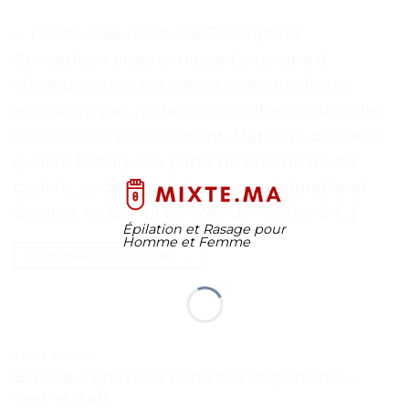
. . Points Clés Point Clé Description
Conception ergonomique Le peigne à
cheveux Ingrid est conçu avec une forme
ergonomique, parfait pour coiffer et démêler
les cheveux efficacement. Matériau de haute
qualité Fabriqué à partir de bois de haute
qualité, ce peigne à cheveux est durable et
durable, ce qui lui permet de résister à […]
Épilation et Rasage pour
Homme et Femme
CONTINUER LA LECTURE
→
TESTS ET AVIS
Brosse à cheveux naturelle et portable. –
Test et Avis