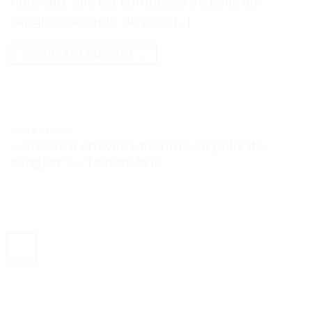
nouveau. Elle est composée de poils de
sanglier naturels, de poils […]
CONTINUER LA LECTURE
→
TESTS ET AVIS
« Brosse à cheveux homme en poils de
sanglier » – Test et Avis