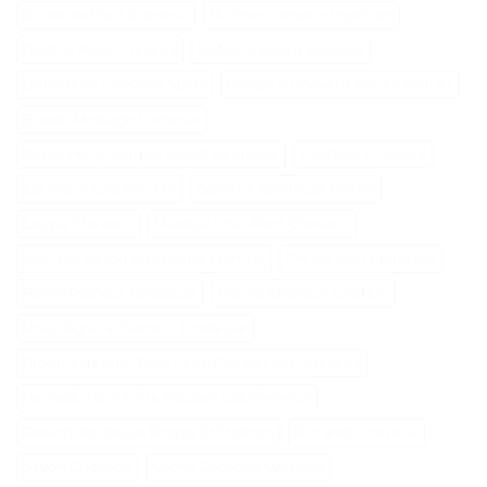
Aliments Pour Cheveux
Biotine Cheveux Injection
Biotine Pour Cheveux
Botox Cheveux Bouclés
Brillantine Cheveux Spray
Brosse A Cheveux Poils Sanglier
Brosse Massage Cheveux
Cable Peripherique Robot Tondeuse
Creatine Cheveux
Epilateur Cire Roll On
Gamme Tondeuse Flymo
Loupe Cheveux
Masque Chauffant Cheveux
Meilleur Rasoir Électrique Femme
Oh My Skin Epilateur
Palier Tracteur Tondeuse
Patine Cheveux Châtain
Pneu Agraire Tracteur Tondeuse
Produit Naturel Pour Faire Pousser Les Cheveux
Remede Pour Faire Pousser Les Cheveux
Ressort Tondeuse Briggs Et Stratton
Richelet Cheveux
Savon Cheveux
Seche Cheveux Swissliss