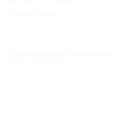
nylon, plus facile à nettoyer. […]
CONTINUER LA LECTURE
→
TESTS ET AVIS
« Peigne anti-frisottis : brushing parfait
assuré » – Test et Avis