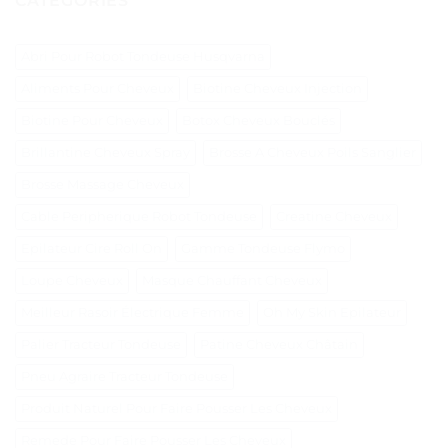
CATÉGORIES
Abri Pour Robot Tondeuse Husqvarna
Aliments Pour Cheveux
Biotine Cheveux Injection
Biotine Pour Cheveux
Botox Cheveux Bouclés
Brillantine Cheveux Spray
Brosse A Cheveux Poils Sanglier
Brosse Massage Cheveux
Cable Peripherique Robot Tondeuse
Creatine Cheveux
Epilateur Cire Roll On
Gamme Tondeuse Flymo
Loupe Cheveux
Masque Chauffant Cheveux
Meilleur Rasoir Électrique Femme
Oh My Skin Epilateur
Palier Tracteur Tondeuse
Patine Cheveux Châtain
Pneu Agraire Tracteur Tondeuse
Produit Naturel Pour Faire Pousser Les Cheveux
Remede Pour Faire Pousser Les Cheveux