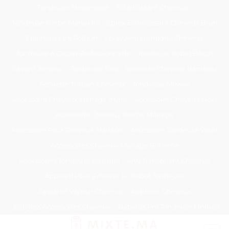
Passer
Tondeuse Mécanique
Éclaircissant Cheveux
au
Tondeuse Herbe Manuelle
Spray Éclaircissant Cheveux Brun
contenu
Epilateur Cire Roll On
Spray Anti Humidité Cheveux
Tondeuse A Gazon Professionnelle
Tondeuse Robot Bosch
Savon Cheveux
Tondeuse Toro
Serviette Cheveux Bambou
Serviette Turban Cheveux
Tondeuse Mowox
Accessoire Cheveux Mariage Invité
Accessoire Cheveux Noel
Accessoire Cheveux Plume Mariage
Accessoire Pour Cheveux Mariage
Accessoire Tondeuse Wahl
Accessoires Cheveux Mariage Bohème
Accessoires Tondeuse Babyliss
Anti Transpirant Cheveux
Appareil Pour Enterrer Fil Robot Tondeuse
Appareil Vapeur Cheveux
Arginine Cheveux
Babyliss Accessoires Cheveux
Babyliss Pro Tondeuse Finition