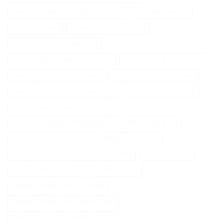
Ressort Tondeuse Briggs Et Stratton
Richelet Cheveux
Savon Cheveux
Seche Cheveux Swissliss
Serviette Cheveux Bambou
Serviette En Microfibre Cheveux
Serviette Turban Cheveux
Spray Anti Humidité Cheveux
Spray Eau Salée Cheveux
Spray Éclaircissant Cheveux Brun
Sèche Cheveux Mural
Tete Epilateur Braun Silk Epil 9
Tondeuse A Gazon Professionnelle
Tondeuse Echo
Tondeuse Herbe Manuelle
Tondeuse Mowox
Tondeuse Nez Oreilles Professionnelle
Tondeuse Oster
Tondeuse Robot Bosch
Tondeuse Toro
Tracteur Tondeuse Cub Cadet
Tracteur Tondeuse Kubota Diesel
Tête De Rasoir Philips Série 9000