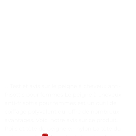
. . Test et avis sur le peigne à cheveux anti-
frisottis pour femmes Le peigne à cheveux
anti-frisottis pour femmes est un outil de
coiffage polyvalent qui offre de nombreux
avantages. Voici notre avis sur ce produit.
Poils et tête de peigne en nylon La tête du