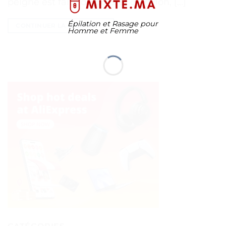
peigne est faite de poils et de nylon, […]
Épilation et Rasage pour
CONTINUER LA LECTURE
→
Homme et Femme