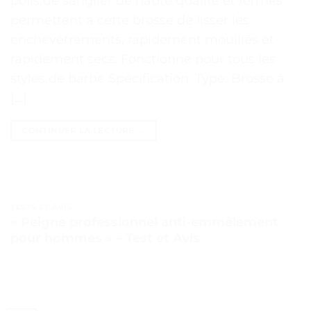
poils de sanglier de haute qualité et fermes
permettent à cette brosse de lisser les
enchevêtrements, rapidement mouillés et
rapidement secs. Fonctionne pour tous les
styles de barbe Spécification: Type: Brosse à
[…]
CONTINUER LA LECTURE
→
TESTS ET AVIS
« Peigne professionnel anti-emmêlement
pour hommes » – Test et Avis