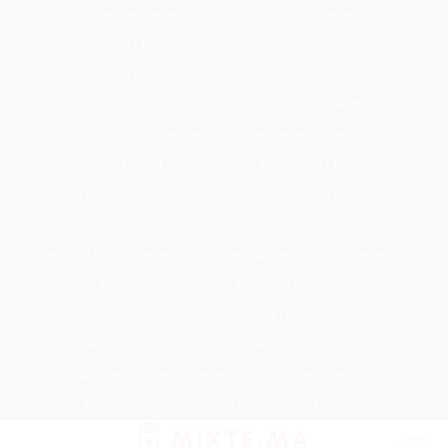
Passer
Tondeuse Mécanique
Éclaircissant Cheveux
au
Tondeuse Herbe Manuelle
Spray Éclaircissant Cheveux Brun
contenu
Epilateur Cire Roll On
Spray Anti Humidité Cheveux
Tondeuse A Gazon Professionnelle
Tondeuse Robot Bosch
Savon Cheveux
Tondeuse Toro
Serviette Cheveux Bambou
Serviette Turban Cheveux
Tondeuse Mowox
Accessoire Cheveux Mariage Invité
Accessoire Cheveux Noel
Accessoire Cheveux Plume Mariage
Accessoire Pour Cheveux Mariage
Accessoire Tondeuse Wahl
Accessoires Cheveux Mariage Bohème
Accessoires Tondeuse Babyliss
Anti Transpirant Cheveux
Appareil Pour Enterrer Fil Robot Tondeuse
Appareil Vapeur Cheveux
Arginine Cheveux
Babyliss Accessoires Cheveux
Babyliss Pro Tondeuse Finition