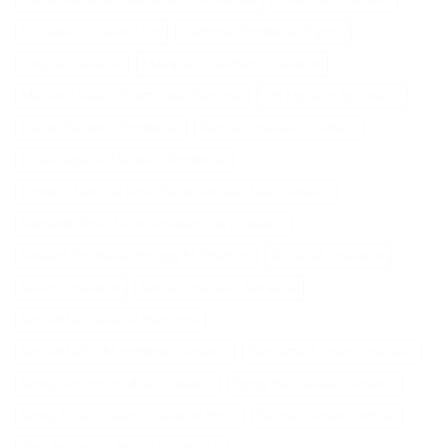
Epilateur Cire Roll On
Gamme Tondeuse Flymo
Loupe Cheveux
Masque Chauffant Cheveux
Meilleur Rasoir Électrique Femme
Oh My Skin Epilateur
Palier Tracteur Tondeuse
Patine Cheveux Châtain
Pneu Agraire Tracteur Tondeuse
Produit Naturel Pour Faire Pousser Les Cheveux
Remede Pour Faire Pousser Les Cheveux
Ressort Tondeuse Briggs Et Stratton
Richelet Cheveux
Savon Cheveux
Seche Cheveux Swissliss
Serviette Cheveux Bambou
Serviette En Microfibre Cheveux
Serviette Turban Cheveux
Spray Anti Humidité Cheveux
Spray Eau Salée Cheveux
Spray Éclaircissant Cheveux Brun
Sèche Cheveux Mural
Tete Epilateur Braun Silk Epil 9