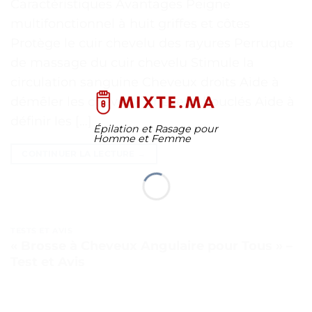
Caractéristiques Avantages Peigne
multifonctionnel à huit griffes et côtes
Protège le cuir chevelu des rayures Perruque
de massage du cuir chevelu Stimule la
circulation sanguine Cheveux droits Aide à
démêler les cheveux Cheveux bouclés Aide à
définir les […]
Épilation et Rasage pour
Homme et Femme
CONTINUER LA LECTURE
→
TESTS ET AVIS
« Brosse à Cheveux Angulaire pour Tous » –
Test et Avis