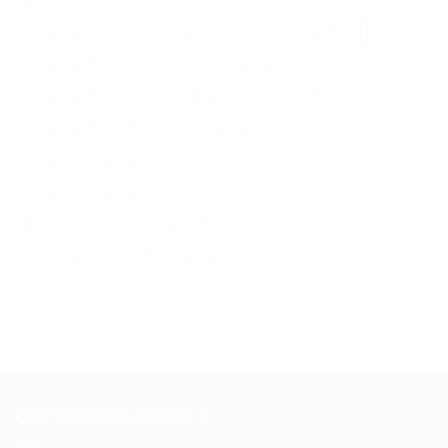
Tondeuse A Gazon Professionnelle
Tondeuse Echo
Tondeuse Herbe Manuelle
Tondeuse Mowox
Tondeuse Nez Oreilles Professionnelle
Tondeuse Oster
Tondeuse Robot Bosch
Tondeuse Toro
Tracteur Tondeuse Cub Cadet
Tracteur Tondeuse Kubota Diesel
Tête De Rasoir Philips Série 9000
Vitamine Cheveux Et Ongles
QUI SOMMES-NOUS ?