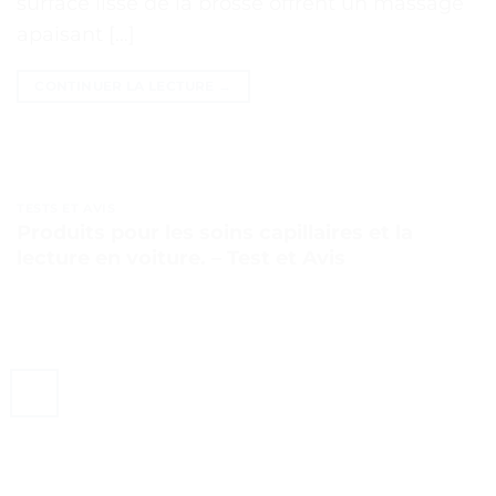
surface lisse de la brosse offrent un massage
apaisant […]
CONTINUER LA LECTURE
→
TESTS ET AVIS
Produits pour les soins capillaires et la
lecture en voiture. – Test et Avis