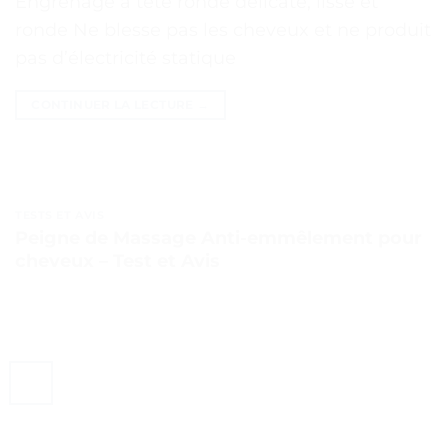
Engrenage à tête ronde délicate, lisse et
ronde Ne blesse pas les cheveux et ne produit
pas d’électricité statique
CONTINUER LA LECTURE
→
TESTS ET AVIS
Peigne de Massage Anti-emmêlement pour
cheveux – Test et Avis