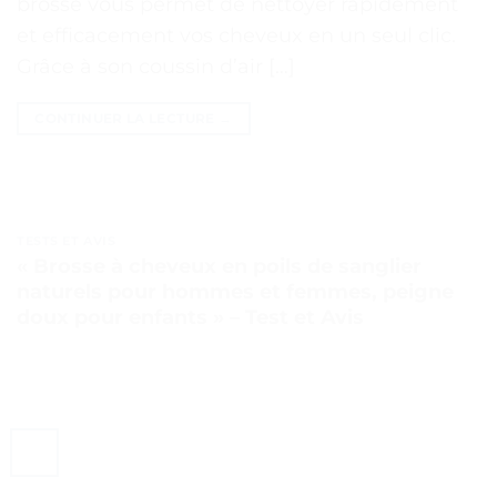
brosse vous permet de nettoyer rapidement
et efficacement vos cheveux en un seul clic.
Grâce à son coussin d’air […]
CONTINUER LA LECTURE
→
TESTS ET AVIS
« Brosse à cheveux en poils de sanglier
naturels pour hommes et femmes, peigne
doux pour enfants » – Test et Avis