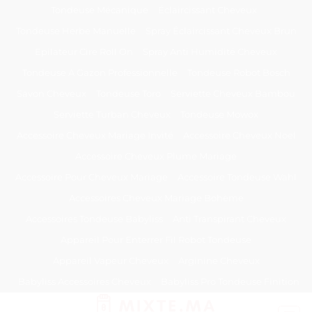
Passer
Tondeuse Mécanique
Éclaircissant Cheveux
au
Tondeuse Herbe Manuelle
Spray Éclaircissant Cheveux Brun
contenu
Epilateur Cire Roll On
Spray Anti Humidité Cheveux
Tondeuse A Gazon Professionnelle
Tondeuse Robot Bosch
Savon Cheveux
Tondeuse Toro
Serviette Cheveux Bambou
Serviette Turban Cheveux
Tondeuse Mowox
Accessoire Cheveux Mariage Invité
Accessoire Cheveux Noel
Accessoire Cheveux Plume Mariage
Accessoire Pour Cheveux Mariage
Accessoire Tondeuse Wahl
Accessoires Cheveux Mariage Bohème
Accessoires Tondeuse Babyliss
Anti Transpirant Cheveux
Appareil Pour Enterrer Fil Robot Tondeuse
Appareil Vapeur Cheveux
Arginine Cheveux
Babyliss Accessoires Cheveux
Babyliss Pro Tondeuse Finition