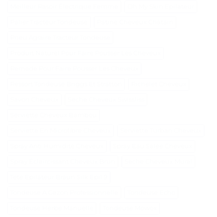
Meilleur Rasoir Électrique Femme
Oh My Skin Epilateur
Palier Tracteur Tondeuse
Patine Cheveux Châtain
Pneu Agraire Tracteur Tondeuse
Produit Naturel Pour Faire Pousser Les Cheveux
Remede Pour Faire Pousser Les Cheveux
Ressort Tondeuse Briggs Et Stratton
Richelet Cheveux
Savon Cheveux
Seche Cheveux Swissliss
Serviette Cheveux Bambou
Serviette En Microfibre Cheveux
Serviette Turban Cheveux
Spray Anti Humidité Cheveux
Spray Eau Salée Cheveux
Spray Éclaircissant Cheveux Brun
Sèche Cheveux Mural
Tete Epilateur Braun Silk Epil 9
Tondeuse A Gazon Professionnelle
Tondeuse Echo
Tondeuse Herbe Manuelle
Tondeuse Mowox