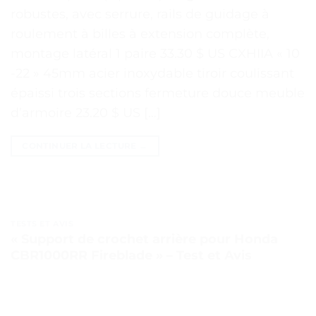
robustes, avec serrure, rails de guidage à
roulement à billes à extension complète,
montage latéral 1 paire 33.30 $ US CXHIIA « 10
-22 » 45mm acier inoxydable tiroir coulissant
épaissi trois sections fermeture douce meuble
d’armoire 23.20 $ US […]
CONTINUER LA LECTURE
→
TESTS ET AVIS
« Support de crochet arrière pour Honda
CBR1000RR Fireblade » – Test et Avis