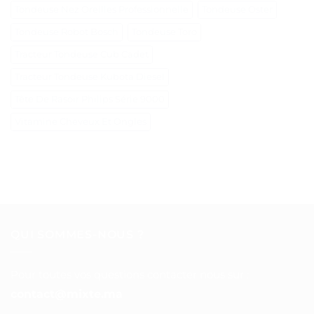
Tondeuse Nez Oreilles Professionnelle
Tondeuse Oster
Tondeuse Robot Bosch
Tondeuse Toro
Tracteur Tondeuse Cub Cadet
Tracteur Tondeuse Kubota Diesel
Tête De Rasoir Philips Série 9000
Vitamine Cheveux Et Ongles
QUI SOMMES-NOUS ?
Pour toutes vos questions contacter nous sur :
contact@mixte.ma