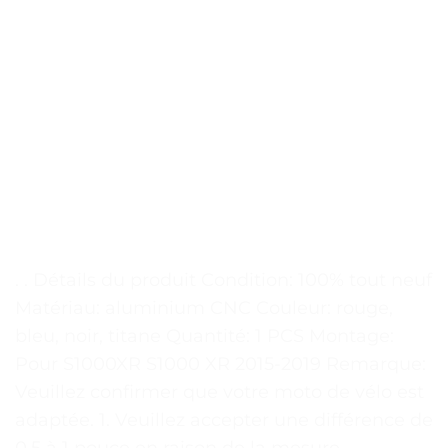
. . Détails du produit Condition: 100% tout neuf
Matériau: aluminium CNC Couleur: rouge,
bleu, noir, titane Quantité: 1 PCS Montage:
Pour S1000XR S1000 XR 2015-2019 Remarque:
Veuillez confirmer que votre moto de vélo est
adaptée. 1. Veuillez accepter une différence de
0.5 à 1 pouce en raison de la mesure