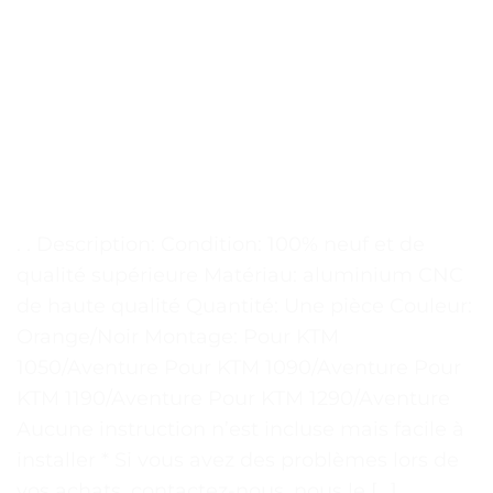
. . Description: Condition: 100% neuf et de
qualité supérieure Matériau: aluminium CNC
de haute qualité Quantité: Une pièce Couleur:
Orange/Noir Montage: Pour KTM
1050/Aventure Pour KTM 1090/Aventure Pour
KTM 1190/Aventure Pour KTM 1290/Aventure
Aucune instruction n’est incluse mais facile à
installer * Si vous avez des problèmes lors de
vos achats, contactez-nous, nous le […]