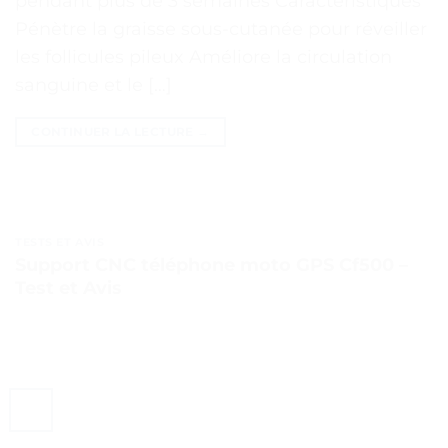
pendant plus de 3 semaines Caractéristiques
Pénètre la graisse sous-cutanée pour réveiller
les follicules pileux Améliore la circulation
sanguine et le […]
CONTINUER LA LECTURE
→
TESTS ET AVIS
Support CNC téléphone moto GPS Cf500 –
Test et Avis