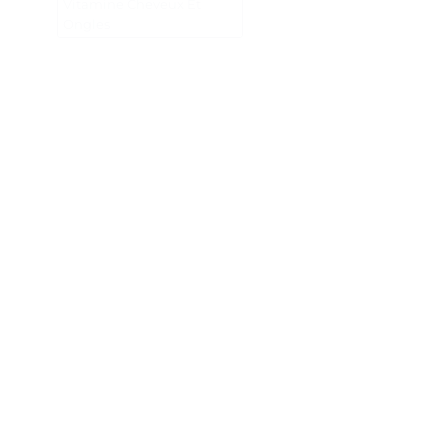
Vitamine Cheveux Et
Ongles