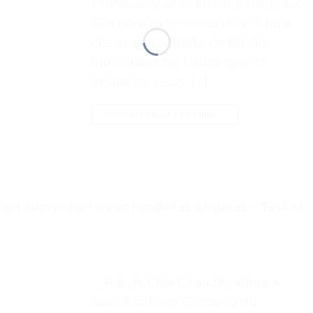
Professionnel Greffant Faux Faux
Cils pour extensions de cils faux
cils onglets : Boîte de 60 cils
individuels de haute qualité
Imitation vison, […]
CONTINUER LA LECTURE
→
 en aluminium avec rondelles arquées – Test et
. . Points Clés Caractéristiques
Spécifications Contenu du