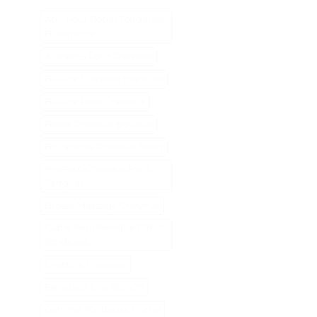
Abri Pour Robot Tondeuse
Husqvarna
Aliments Pour Cheveux
Biotine Cheveux Injection
Biotine Pour Cheveux
Botox Cheveux Bouclés
Brillantine Cheveux Spray
Brosse A Cheveux Poils
Sanglier
Brosse Massage Cheveux
Cable Peripherique Robot
Tondeuse
Creatine Cheveux
Epilateur Cire Roll On
Gamme Tondeuse Flymo