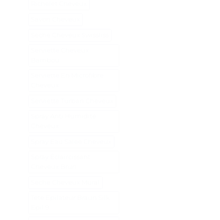
Richelet Cheveux
Savon Cheveux
Seche Cheveux Swissliss
Serviette Cheveux
Bambou
Serviette En Microfibre
Cheveux
Serviette Turban Cheveux
Spray Anti Humidité
Cheveux
Spray Eau Salée Cheveux
Spray Éclaircissant
Cheveux Brun
Sèche Cheveux Mural
Tete Epilateur Braun Silk
Epil 9