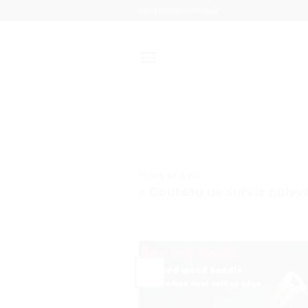
Passer
contact@mixte.ma
au
contenu
TESTS ET AVIS
« Couteau de survie polyva