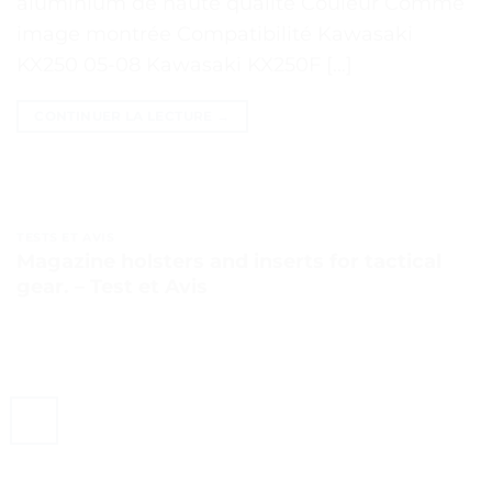
aluminium de haute qualité Couleur Comme
image montrée Compatibilité Kawasaki
KX250 05-08 Kawasaki KX250F […]
CONTINUER LA LECTURE
→
TESTS ET AVIS
Magazine holsters and inserts for tactical
gear. – Test et Avis