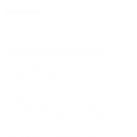
CATÉGORIES
Abri Pour Robot Tondeuse Husqvarna
Aliments Pour Cheveux
Biotine Cheveux Injection
Biotine Pour Cheveux
Botox Cheveux Bouclés
Brillantine Cheveux Spray
Brosse A Cheveux Poils Sanglier
Brosse Massage Cheveux
Cable Peripherique Robot Tondeuse
Creatine Cheveux
Epilateur Cire Roll On
Gamme Tondeuse Flymo
Loupe Cheveux
Masque Chauffant Cheveux
Meilleur Rasoir Électrique Femme
Oh My Skin Epilateur
Palier Tracteur Tondeuse
Patine Cheveux Châtain
Pneu Agraire Tracteur Tondeuse