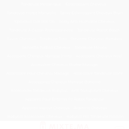
Passer
Tondeuse Mécanique
Éclaircissant Cheveux
au
Tondeuse Herbe Manuelle
Spray Éclaircissant Cheveux Brun
contenu
Epilateur Cire Roll On
Spray Anti Humidité Cheveux
Tondeuse A Gazon Professionnelle
Tondeuse Robot Bosch
Savon Cheveux
Tondeuse Toro
Serviette Cheveux Bambou
Serviette Turban Cheveux
Tondeuse Mowox
Accessoire Cheveux Mariage Invité
Accessoire Cheveux Noel
Accessoire Cheveux Plume Mariage
Accessoire Pour Cheveux Mariage
Accessoire Tondeuse Wahl
Accessoires Cheveux Mariage Bohème
Accessoires Tondeuse Babyliss
Anti Transpirant Cheveux
Appareil Pour Enterrer Fil Robot Tondeuse
Appareil Vapeur Cheveux
Arginine Cheveux
Babyliss Accessoires Cheveux
Babyliss Pro Tondeuse Finition