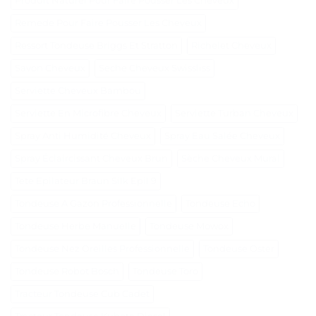
Produit Naturel Pour Faire Pousser Les Cheveux
Remede Pour Faire Pousser Les Cheveux
Ressort Tondeuse Briggs Et Stratton
Richelet Cheveux
Savon Cheveux
Seche Cheveux Swissliss
Serviette Cheveux Bambou
Serviette En Microfibre Cheveux
Serviette Turban Cheveux
Spray Anti Humidité Cheveux
Spray Eau Salée Cheveux
Spray Éclaircissant Cheveux Brun
Sèche Cheveux Mural
Tete Epilateur Braun Silk Epil 9
Tondeuse A Gazon Professionnelle
Tondeuse Echo
Tondeuse Herbe Manuelle
Tondeuse Mowox
Tondeuse Nez Oreilles Professionnelle
Tondeuse Oster
Tondeuse Robot Bosch
Tondeuse Toro
Tracteur Tondeuse Cub Cadet