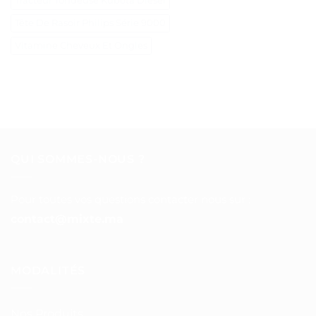
Tracteur Tondeuse Kubota Diesel
Tête De Rasoir Philips Série 9000
Vitamine Cheveux Et Ongles
QUI SOMMES-NOUS ?
Pour toutes vos questions contacter nous sur :
contact@mixte.ma
MODALITÉS
Nos Produits