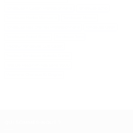
Tondeuse A Gazon Professionnelle
Tondeuse Echo
Tondeuse Herbe Manuelle
Tondeuse Mowox
Tondeuse Nez Oreilles Professionnelle
Tondeuse Oster
Tondeuse Robot Bosch
Tondeuse Toro
Tracteur Tondeuse Cub Cadet
Tracteur Tondeuse Kubota Diesel
Tête De Rasoir Philips Série 9000
Vitamine Cheveux Et Ongles
QUI SOMMES-NOUS ?