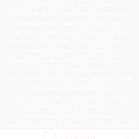
Passer
Tondeuse Mécanique
Éclaircissant Cheveux
au
Tondeuse Herbe Manuelle
Spray Éclaircissant Cheveux Brun
contenu
Epilateur Cire Roll On
Spray Anti Humidité Cheveux
Tondeuse A Gazon Professionnelle
Tondeuse Robot Bosch
Savon Cheveux
Tondeuse Toro
Serviette Cheveux Bambou
Serviette Turban Cheveux
Tondeuse Mowox
Accessoire Cheveux Mariage Invité
Accessoire Cheveux Noel
Accessoire Cheveux Plume Mariage
Accessoire Pour Cheveux Mariage
Accessoire Tondeuse Wahl
Accessoires Cheveux Mariage Bohème
Accessoires Tondeuse Babyliss
Anti Transpirant Cheveux
Appareil Pour Enterrer Fil Robot Tondeuse
Appareil Vapeur Cheveux
Arginine Cheveux
Babyliss Accessoires Cheveux
Babyliss Pro Tondeuse Finition