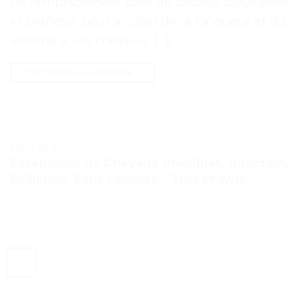
de remplacement sont un produit polyvalent
et pratique pour ajouter de la longueur et du
volume à vos cheveux. […]
CONTINUER LA LECTURE
→
TESTS ET AVIS
Extensions de Cheveux Invisibles, Injection,
Brillance, Sans Couture – Test et Avis