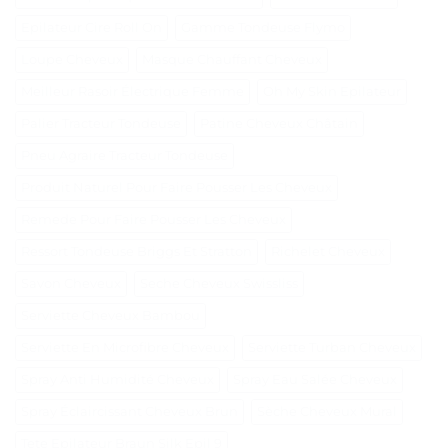
Epilateur Cire Roll On
Gamme Tondeuse Flymo
Loupe Cheveux
Masque Chauffant Cheveux
Meilleur Rasoir Électrique Femme
Oh My Skin Epilateur
Palier Tracteur Tondeuse
Patine Cheveux Châtain
Pneu Agraire Tracteur Tondeuse
Produit Naturel Pour Faire Pousser Les Cheveux
Remede Pour Faire Pousser Les Cheveux
Ressort Tondeuse Briggs Et Stratton
Richelet Cheveux
Savon Cheveux
Seche Cheveux Swissliss
Serviette Cheveux Bambou
Serviette En Microfibre Cheveux
Serviette Turban Cheveux
Spray Anti Humidité Cheveux
Spray Eau Salée Cheveux
Spray Éclaircissant Cheveux Brun
Sèche Cheveux Mural
Tete Epilateur Braun Silk Epil 9