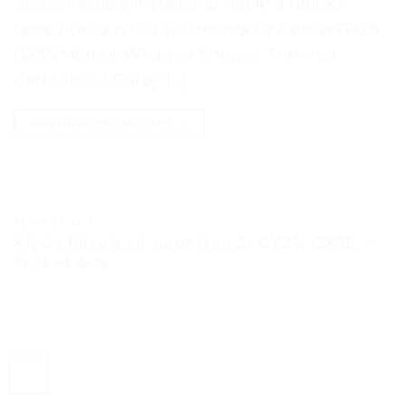
de vie Facile à installer et fiable à utiliser
Spécifications Carburateur pour Honda GX25
GX35 Moteur Whipper Snipper Trimmer
Carburettor Carby […]
CONTINUER LA LECTURE
→
TESTS ET AVIS
Kit de filtre à air pour Honda GX25, GX35. –
Test et Avis