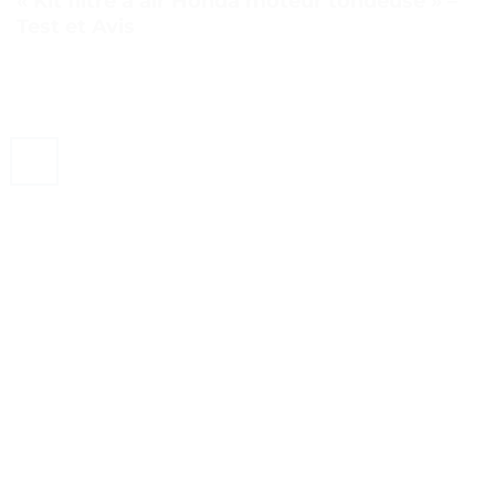
« Kit filtre à air Honda moteur tondeuse » –
Test et Avis