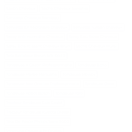
Savon Cheveux
Seche Cheveux Swissliss
Serviette Cheveux Bambou
Serviette En Microfibre Cheveux
Serviette Turban Cheveux
Spray Anti Humidité Cheveux
Spray Eau Salée Cheveux
Spray Éclaircissant Cheveux Brun
Sèche Cheveux Mural
Tete Epilateur Braun Silk Epil 9
Tondeuse A Gazon Professionnelle
Tondeuse Echo
Tondeuse Herbe Manuelle
Tondeuse Mowox
Tondeuse Nez Oreilles Professionnelle
Tondeuse Oster
Tondeuse Robot Bosch
Tondeuse Toro
Tracteur Tondeuse Cub Cadet
Tracteur Tondeuse Kubota Diesel
Tête De Rasoir Philips Série 9000
Vitamine Cheveux Et Ongles