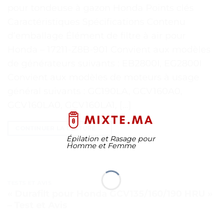
pour tondeuse à gazon Honda Points clés
Caractéristiques Spécifications Contenu
d’emballage Élément de filtre à air pour
Honda – 17211-Z8B-901 Convient aux modèles
de générateurs suivants : EB2800I, EG2800I
Convient aux modèles de moteurs à usage
général suivants : GC190LA, GCV160A0,
GCV160LA0, GCV160LA1, […]
CONTINUER LA LECTURE
→
Épilation et Rasage pour
Homme et Femme
TESTS ET AVIS
« Durafilt pour Honda GCV135/160/190 HRU »
– Test et Avis