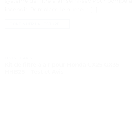
système de filtre à air semi-sec Pour pompe à
incendie Remplace le numéro […]
CONTINUER LA LECTURE
→
TESTS ET AVIS
Kit de filtre à air pour Honda GX25 GX35
HHB25 – Test et Avis