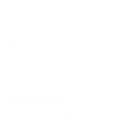
Abri Pour Robot Tondeuse Husqvarna
Aliments Pour Cheveux
Biotine Cheveux Injection
Biotine Pour Cheveux
Botox Cheveux Bouclés
Brillantine Cheveux Spray
Brosse A Cheveux Poils Sanglier
Brosse Massage Cheveux
Cable Peripherique Robot Tondeuse
Creatine Cheveux
Epilateur Cire Roll On
Gamme Tondeuse Flymo
Loupe Cheveux
Masque Chauffant Cheveux
Meilleur Rasoir Électrique Femme
Oh My Skin Epilateur
Palier Tracteur Tondeuse
Patine Cheveux Châtain
Pneu Agraire Tracteur Tondeuse
Produit Naturel Pour Faire Pousser Les Cheveux
Remede Pour Faire Pousser Les Cheveux
Ressort Tondeuse Briggs Et Stratton
Richelet Cheveux