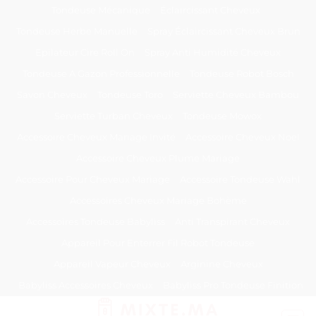
Passer
Tondeuse Mécanique
Éclaircissant Cheveux
au
Tondeuse Herbe Manuelle
Spray Éclaircissant Cheveux Brun
contenu
Epilateur Cire Roll On
Spray Anti Humidité Cheveux
Tondeuse A Gazon Professionnelle
Tondeuse Robot Bosch
Savon Cheveux
Tondeuse Toro
Serviette Cheveux Bambou
Serviette Turban Cheveux
Tondeuse Mowox
Accessoire Cheveux Mariage Invité
Accessoire Cheveux Noel
Accessoire Cheveux Plume Mariage
Accessoire Pour Cheveux Mariage
Accessoire Tondeuse Wahl
Accessoires Cheveux Mariage Bohème
Accessoires Tondeuse Babyliss
Anti Transpirant Cheveux
Appareil Pour Enterrer Fil Robot Tondeuse
Appareil Vapeur Cheveux
Arginine Cheveux
Babyliss Accessoires Cheveux
Babyliss Pro Tondeuse Finition