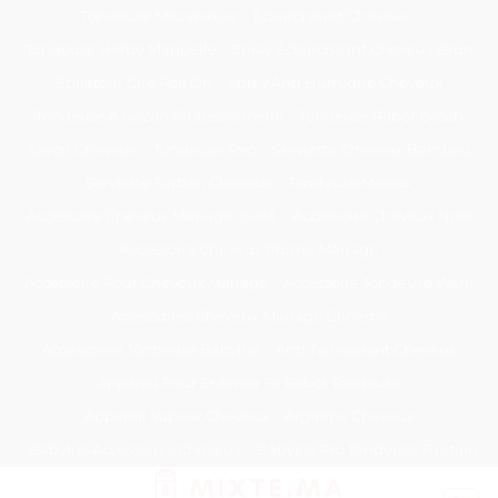
Passer
Tondeuse Mécanique
Éclaircissant Cheveux
au
Tondeuse Herbe Manuelle
Spray Éclaircissant Cheveux Brun
contenu
Epilateur Cire Roll On
Spray Anti Humidité Cheveux
Tondeuse A Gazon Professionnelle
Tondeuse Robot Bosch
Savon Cheveux
Tondeuse Toro
Serviette Cheveux Bambou
Serviette Turban Cheveux
Tondeuse Mowox
Accessoire Cheveux Mariage Invité
Accessoire Cheveux Noel
Accessoire Cheveux Plume Mariage
Accessoire Pour Cheveux Mariage
Accessoire Tondeuse Wahl
Accessoires Cheveux Mariage Bohème
Accessoires Tondeuse Babyliss
Anti Transpirant Cheveux
Appareil Pour Enterrer Fil Robot Tondeuse
Appareil Vapeur Cheveux
Arginine Cheveux
Babyliss Accessoires Cheveux
Babyliss Pro Tondeuse Finition