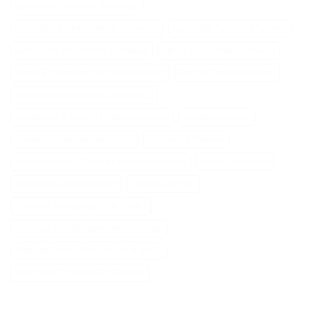
Serviette Cheveux Bambou
Serviette En Microfibre Cheveux
Serviette Turban Cheveux
Spray Anti Humidité Cheveux
Spray Eau Salée Cheveux
Spray Éclaircissant Cheveux Brun
Sèche Cheveux Mural
Tete Epilateur Braun Silk Epil 9
Tondeuse A Gazon Professionnelle
Tondeuse Echo
Tondeuse Herbe Manuelle
Tondeuse Mowox
Tondeuse Nez Oreilles Professionnelle
Tondeuse Oster
Tondeuse Robot Bosch
Tondeuse Toro
Tracteur Tondeuse Cub Cadet
Tracteur Tondeuse Kubota Diesel
Tête De Rasoir Philips Série 9000
Vitamine Cheveux Et Ongles