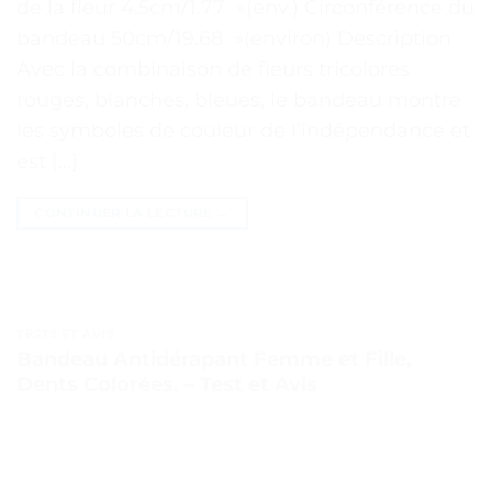
de la fleur 4.5cm/1.77 »(env.) Circonférence du
bandeau 50cm/19.68 »(environ) Description
Avec la combinaison de fleurs tricolores
rouges, blanches, bleues, le bandeau montre
les symboles de couleur de l’indépendance et
est […]
CONTINUER LA LECTURE
→
TESTS ET AVIS
Bandeau Antidérapant Femme et Fille,
Dents Colorées. – Test et Avis