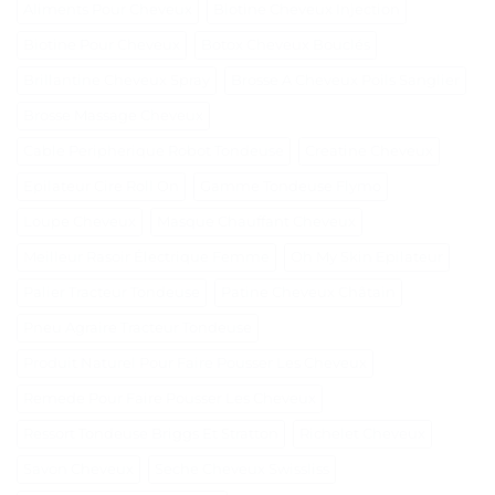
Aliments Pour Cheveux
Biotine Cheveux Injection
Biotine Pour Cheveux
Botox Cheveux Bouclés
Brillantine Cheveux Spray
Brosse A Cheveux Poils Sanglier
Brosse Massage Cheveux
Cable Peripherique Robot Tondeuse
Creatine Cheveux
Epilateur Cire Roll On
Gamme Tondeuse Flymo
Loupe Cheveux
Masque Chauffant Cheveux
Meilleur Rasoir Électrique Femme
Oh My Skin Epilateur
Palier Tracteur Tondeuse
Patine Cheveux Châtain
Pneu Agraire Tracteur Tondeuse
Produit Naturel Pour Faire Pousser Les Cheveux
Remede Pour Faire Pousser Les Cheveux
Ressort Tondeuse Briggs Et Stratton
Richelet Cheveux
Savon Cheveux
Seche Cheveux Swissliss