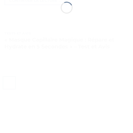
CONTINUER LA LECTURE
→
TESTS ET AVIS
« Masque Capillaire Magique : Répare et
Hydrate en 5 Secondes » – Test et Avis