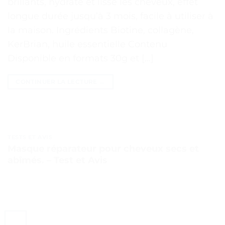
brillants, hydrate et lisse les cheveux, effet
longue durée jusqu’à 3 mois, facile à utiliser à
la maison. Ingrédients Biotine, collagène,
KerBrian, huile essentielle Contenu
Disponible en formats 30g et […]
CONTINUER LA LECTURE
→
TESTS ET AVIS
Masque réparateur pour cheveux secs et
abîmés. – Test et Avis