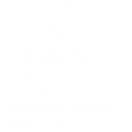
Loupe Cheveux
Masque Chauffant Cheveux
Meilleur Rasoir Électrique Femme
Oh My Skin Epilateur
Palier Tracteur Tondeuse
Patine Cheveux Châtain
Pneu Agraire Tracteur Tondeuse
Produit Naturel Pour Faire Pousser Les Cheveux
Remede Pour Faire Pousser Les Cheveux
Ressort Tondeuse Briggs Et Stratton
Richelet Cheveux
Savon Cheveux
Seche Cheveux Swissliss
Serviette Cheveux Bambou
Serviette En Microfibre Cheveux
Serviette Turban Cheveux
Spray Anti Humidité Cheveux
Spray Eau Salée Cheveux
Spray Éclaircissant Cheveux Brun
Sèche Cheveux Mural
Tete Epilateur Braun Silk Epil 9
Tondeuse A Gazon Professionnelle
Tondeuse Echo