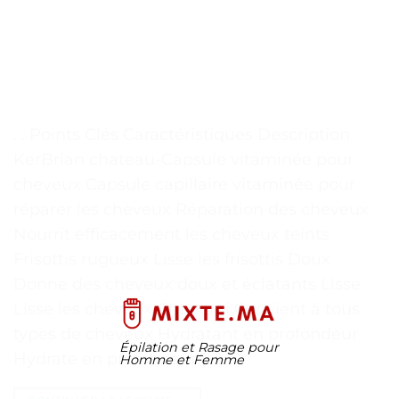
. . Points Clés Caractéristiques Description
KerBrian chateau-Capsule vitaminée pour
cheveux Capsule capillaire vitaminée pour
réparer les cheveux Réparation des cheveux
Nourrit efficacement les cheveux teints
Frisottis rugueux Lisse les frisottis Doux
Donne des cheveux doux et éclatants Lisse
Lisse les cheveux Charleroi Convient à tous
types de cheveux Hydratant en profondeur
Épilation et Rasage pour
Hydrate en profondeur […]
Homme et Femme