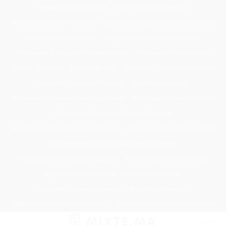
Passer
Tondeuse Mécanique
Éclaircissant Cheveux
au
Tondeuse Herbe Manuelle
Spray Éclaircissant Cheveux Brun
contenu
Epilateur Cire Roll On
Spray Anti Humidité Cheveux
Tondeuse A Gazon Professionnelle
Tondeuse Robot Bosch
Savon Cheveux
Tondeuse Toro
Serviette Cheveux Bambou
Serviette Turban Cheveux
Tondeuse Mowox
Accessoire Cheveux Mariage Invité
Accessoire Cheveux Noel
Accessoire Cheveux Plume Mariage
Accessoire Pour Cheveux Mariage
Accessoire Tondeuse Wahl
Accessoires Cheveux Mariage Bohème
Accessoires Tondeuse Babyliss
Anti Transpirant Cheveux
Appareil Pour Enterrer Fil Robot Tondeuse
Appareil Vapeur Cheveux
Arginine Cheveux
Babyliss Accessoires Cheveux
Babyliss Pro Tondeuse Finition