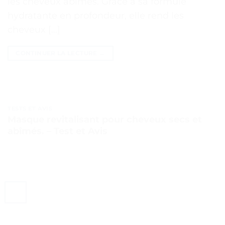
les cheveux abîmés. Grâce à sa formule
hydratante en profondeur, elle rend les
cheveux […]
CONTINUER LA LECTURE
→
TESTS ET AVIS
Masque revitalisant pour cheveux secs et
abîmés. – Test et Avis