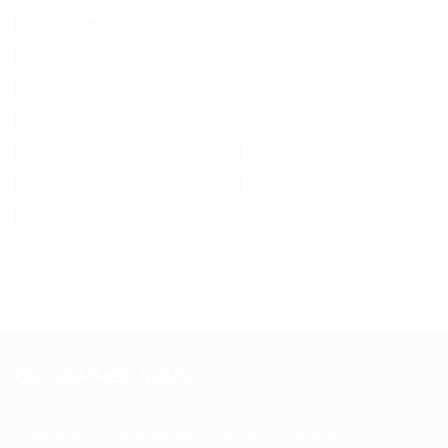
Tondeuse Herbe Manuelle
Tondeuse Mowox
Tondeuse Nez Oreilles Professionnelle
Tondeuse Oster
Tondeuse Robot Bosch
Tondeuse Toro
Tracteur Tondeuse Cub Cadet
Tracteur Tondeuse Kubota Diesel
Tête De Rasoir Philips Série 9000
Vitamine Cheveux Et Ongles
QUI SOMMES-NOUS ?
Pour toutes vos questions contacter nous sur :