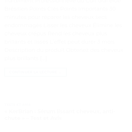
Traitement Professionnelle du Cuir oral élue
Brésilien Points Clés Points importants 30
minutes pour réparer les cheveux secs
endommagés Lisser les cheveux Élimine les
cheveux crépus Rend les cheveux plus
brillants et lisses L’effet peut durer 3 mois
Description du produit Obtenez des cheveux
plus brillants […]
CONTINUER LA LECTURE
→
TESTS ET AVIS
« KerBrian : Sérum lissant cheveux, anti-
chute » – Test et Avis