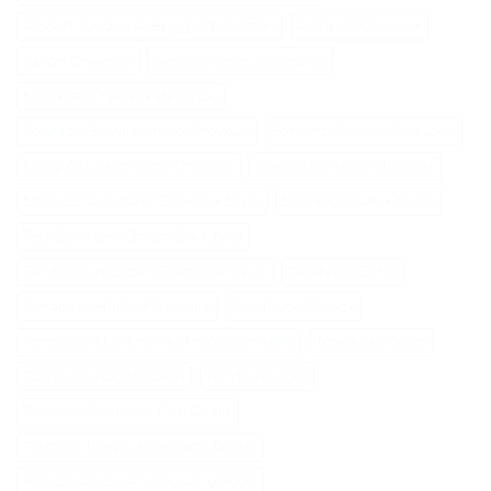
Ressort Tondeuse Briggs Et Stratton
Richelet Cheveux
Savon Cheveux
Seche Cheveux Swissliss
Serviette Cheveux Bambou
Serviette En Microfibre Cheveux
Serviette Turban Cheveux
Spray Anti Humidité Cheveux
Spray Eau Salée Cheveux
Spray Éclaircissant Cheveux Brun
Sèche Cheveux Mural
Tete Epilateur Braun Silk Epil 9
Tondeuse A Gazon Professionnelle
Tondeuse Echo
Tondeuse Herbe Manuelle
Tondeuse Mowox
Tondeuse Nez Oreilles Professionnelle
Tondeuse Oster
Tondeuse Robot Bosch
Tondeuse Toro
Tracteur Tondeuse Cub Cadet
Tracteur Tondeuse Kubota Diesel
Tête De Rasoir Philips Série 9000