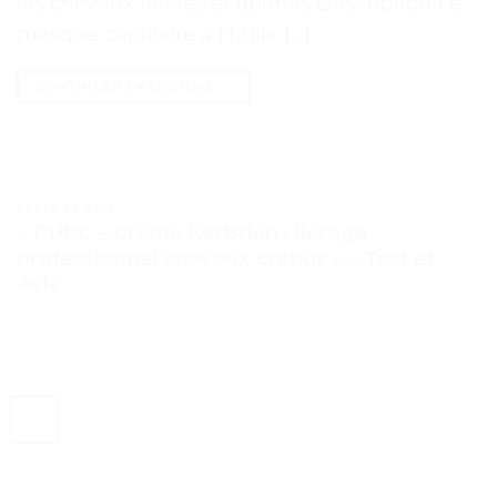
les cheveux faibles et abîmés Description Le
masque capillaire à l’huile […]
CONTINUER LA LECTURE
→
TESTS ET AVIS
« PURC – Crème KerBrian : lissage
professionnel cheveux crépus » – Test et
Avis