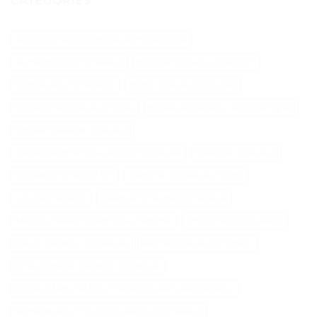
CATÉGORIES
Abri Pour Robot Tondeuse Husqvarna
Aliments Pour Cheveux
Biotine Cheveux Injection
Biotine Pour Cheveux
Botox Cheveux Bouclés
Brillantine Cheveux Spray
Brosse A Cheveux Poils Sanglier
Brosse Massage Cheveux
Cable Peripherique Robot Tondeuse
Creatine Cheveux
Epilateur Cire Roll On
Gamme Tondeuse Flymo
Loupe Cheveux
Masque Chauffant Cheveux
Meilleur Rasoir Électrique Femme
Oh My Skin Epilateur
Palier Tracteur Tondeuse
Patine Cheveux Châtain
Pneu Agraire Tracteur Tondeuse
Produit Naturel Pour Faire Pousser Les Cheveux
Remede Pour Faire Pousser Les Cheveux