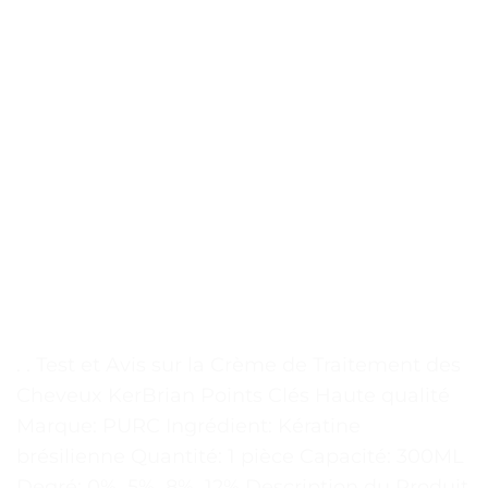
. . Test et Avis sur la Crème de Traitement des
Cheveux KerBrian Points Clés Haute qualité
Marque: PURC Ingrédient: Kératine
brésilienne Quantité: 1 pièce Capacité: 300ML
Degré: 0%, 5%, 8%, 12% Description du Produit