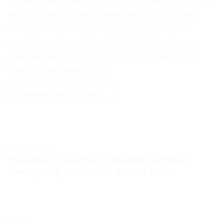
hygiénique Quantification précise, un grain à
la fois Contient de la kératine et de l’huile
complexe marocaine Anti-chute et soins
capillaires Description Sevich Mix est une
capsule de vitamines pour les cheveux qui
offre un traitement […]
CONTINUER LA LECTURE
→
TESTS ET AVIS
Traitement capillaire brésilien KerBrian
Shampoing Purifiant. – Test et Avis