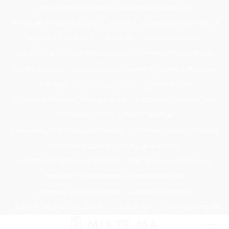
Passer
Tondeuse Mécanique
Éclaircissant Cheveux
au
Tondeuse Herbe Manuelle
Spray Éclaircissant Cheveux Brun
contenu
Epilateur Cire Roll On
Spray Anti Humidité Cheveux
Tondeuse A Gazon Professionnelle
Tondeuse Robot Bosch
Savon Cheveux
Tondeuse Toro
Serviette Cheveux Bambou
Serviette Turban Cheveux
Tondeuse Mowox
Accessoire Cheveux Mariage Invité
Accessoire Cheveux Noel
Accessoire Cheveux Plume Mariage
Accessoire Pour Cheveux Mariage
Accessoire Tondeuse Wahl
Accessoires Cheveux Mariage Bohème
Accessoires Tondeuse Babyliss
Anti Transpirant Cheveux
Appareil Pour Enterrer Fil Robot Tondeuse
Appareil Vapeur Cheveux
Arginine Cheveux
Babyliss Accessoires Cheveux
Babyliss Pro Tondeuse Finition