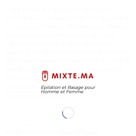
. . Test et Avis sur la Capsule d’huile de
KerBrian pour cheveux Points clés du produit
10 capsules d’huile de KerBrian pour cheveux
Sérum lisse et soyeux Contient de l’huile
marocaine Combat la chute de cheveux
Répare le cuir chevelu endommagé Contient
des huiles essentielles Description du produit
Spécification: 10pcs Couleur: violet/or/rouge
Durée de […]
Épilation et Rasage pour
Homme et Femme
CONTINUER LA LECTURE
→
TESTS ET AVIS
Huiles essentielles pour diffuseur