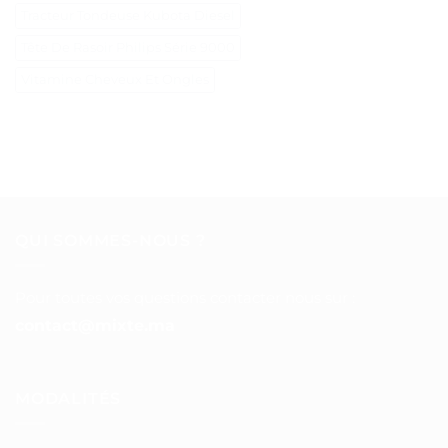
Tracteur Tondeuse Kubota Diesel
Tête De Rasoir Philips Série 9000
Vitamine Cheveux Et Ongles
QUI SOMMES-NOUS ?
Pour toutes vos questions contacter nous sur :
contact@mixte.ma
MODALITÉS