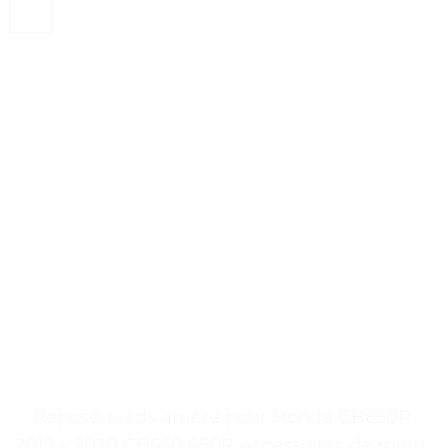
. . Repose-pieds arrière pour Honda CB650R
2019 – 2020 CB650 650R Accessoires de moto