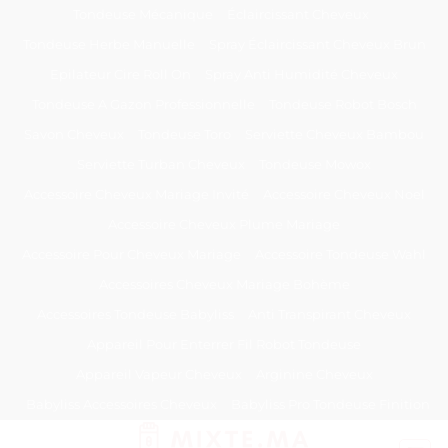
Passer
Tondeuse Mécanique
Éclaircissant Cheveux
au
Tondeuse Herbe Manuelle
Spray Éclaircissant Cheveux Brun
contenu
Epilateur Cire Roll On
Spray Anti Humidité Cheveux
Tondeuse A Gazon Professionnelle
Tondeuse Robot Bosch
Savon Cheveux
Tondeuse Toro
Serviette Cheveux Bambou
Serviette Turban Cheveux
Tondeuse Mowox
Accessoire Cheveux Mariage Invité
Accessoire Cheveux Noel
Accessoire Cheveux Plume Mariage
Accessoire Pour Cheveux Mariage
Accessoire Tondeuse Wahl
Accessoires Cheveux Mariage Bohème
Accessoires Tondeuse Babyliss
Anti Transpirant Cheveux
Appareil Pour Enterrer Fil Robot Tondeuse
Appareil Vapeur Cheveux
Arginine Cheveux
Babyliss Accessoires Cheveux
Babyliss Pro Tondeuse Finition