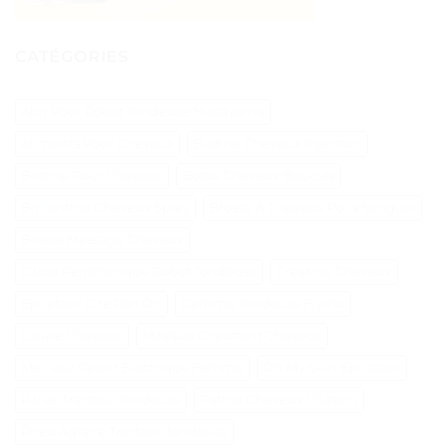
CATÉGORIES
Abri Pour Robot Tondeuse Husqvarna
Aliments Pour Cheveux
Biotine Cheveux Injection
Biotine Pour Cheveux
Botox Cheveux Bouclés
Brillantine Cheveux Spray
Brosse A Cheveux Poils Sanglier
Brosse Massage Cheveux
Cable Peripherique Robot Tondeuse
Creatine Cheveux
Epilateur Cire Roll On
Gamme Tondeuse Flymo
Loupe Cheveux
Masque Chauffant Cheveux
Meilleur Rasoir Électrique Femme
Oh My Skin Epilateur
Palier Tracteur Tondeuse
Patine Cheveux Châtain
Pneu Agraire Tracteur Tondeuse