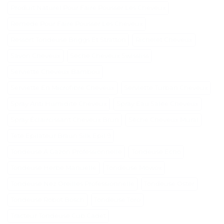
Produit Naturel Pour Faire Pousser Les Cheveux
Remede Pour Faire Pousser Les Cheveux
Ressort Tondeuse Briggs Et Stratton
Richelet Cheveux
Savon Cheveux
Seche Cheveux Swissliss
Serviette Cheveux Bambou
Serviette En Microfibre Cheveux
Serviette Turban Cheveux
Spray Anti Humidité Cheveux
Spray Eau Salée Cheveux
Spray Éclaircissant Cheveux Brun
Sèche Cheveux Mural
Tete Epilateur Braun Silk Epil 9
Tondeuse A Gazon Professionnelle
Tondeuse Echo
Tondeuse Herbe Manuelle
Tondeuse Mowox
Tondeuse Nez Oreilles Professionnelle
Tondeuse Oster
Tondeuse Robot Bosch
Tondeuse Toro
Tracteur Tondeuse Cub Cadet