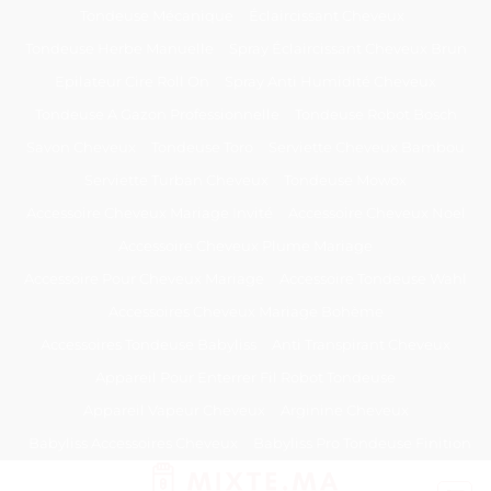
Passer
Tondeuse Mécanique
Éclaircissant Cheveux
au
Tondeuse Herbe Manuelle
Spray Éclaircissant Cheveux Brun
contenu
Epilateur Cire Roll On
Spray Anti Humidité Cheveux
Tondeuse A Gazon Professionnelle
Tondeuse Robot Bosch
Savon Cheveux
Tondeuse Toro
Serviette Cheveux Bambou
Serviette Turban Cheveux
Tondeuse Mowox
Accessoire Cheveux Mariage Invité
Accessoire Cheveux Noel
Accessoire Cheveux Plume Mariage
Accessoire Pour Cheveux Mariage
Accessoire Tondeuse Wahl
Accessoires Cheveux Mariage Bohème
Accessoires Tondeuse Babyliss
Anti Transpirant Cheveux
Appareil Pour Enterrer Fil Robot Tondeuse
Appareil Vapeur Cheveux
Arginine Cheveux
Babyliss Accessoires Cheveux
Babyliss Pro Tondeuse Finition