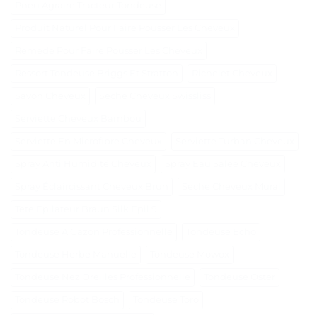
Pneu Agraire Tracteur Tondeuse
Produit Naturel Pour Faire Pousser Les Cheveux
Remede Pour Faire Pousser Les Cheveux
Ressort Tondeuse Briggs Et Stratton
Richelet Cheveux
Savon Cheveux
Seche Cheveux Swissliss
Serviette Cheveux Bambou
Serviette En Microfibre Cheveux
Serviette Turban Cheveux
Spray Anti Humidité Cheveux
Spray Eau Salée Cheveux
Spray Éclaircissant Cheveux Brun
Sèche Cheveux Mural
Tete Epilateur Braun Silk Epil 9
Tondeuse A Gazon Professionnelle
Tondeuse Echo
Tondeuse Herbe Manuelle
Tondeuse Mowox
Tondeuse Nez Oreilles Professionnelle
Tondeuse Oster
Tondeuse Robot Bosch
Tondeuse Toro