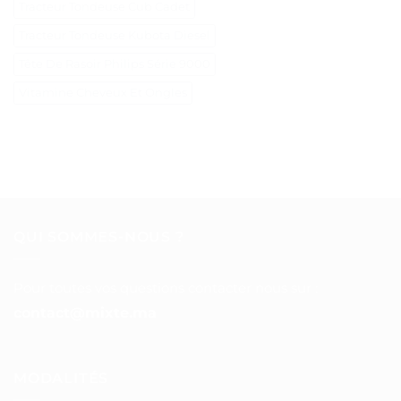
Tracteur Tondeuse Cub Cadet
Tracteur Tondeuse Kubota Diesel
Tête De Rasoir Philips Série 9000
Vitamine Cheveux Et Ongles
QUI SOMMES-NOUS ?
Pour toutes vos questions contacter nous sur :
contact@mixte.ma
MODALITÉS