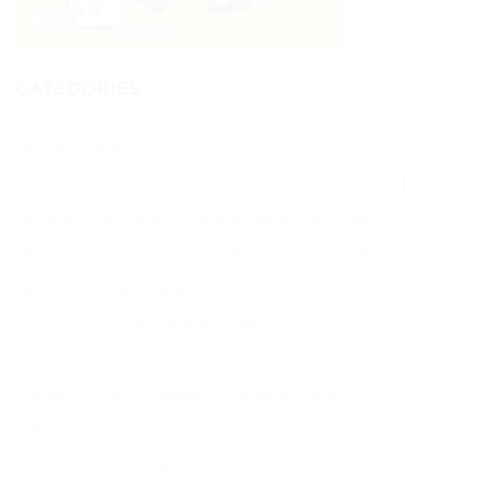
CATÉGORIES
Abri Pour Robot Tondeuse Husqvarna
Aliments Pour Cheveux
Biotine Cheveux Injection
Biotine Pour Cheveux
Botox Cheveux Bouclés
Brillantine Cheveux Spray
Brosse A Cheveux Poils Sanglier
Brosse Massage Cheveux
Cable Peripherique Robot Tondeuse
Creatine Cheveux
Epilateur Cire Roll On
Gamme Tondeuse Flymo
Loupe Cheveux
Masque Chauffant Cheveux
Meilleur Rasoir Électrique Femme
Oh My Skin Epilateur
Palier Tracteur Tondeuse
Patine Cheveux Châtain