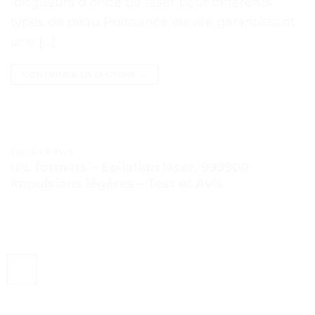
longueurs d’onde de laser pour différents
types de peau Puissance élevée garantissant
une […]
CONTINUER LA LECTURE
→
TESTS ET AVIS
IPL formers – Épilation laser, 999900
impulsions légères – Test et Avis