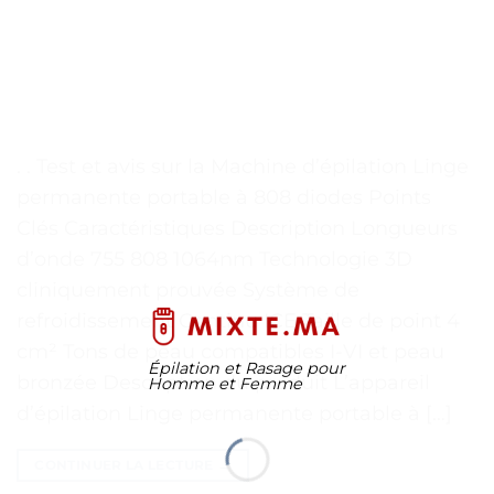
. . Test et avis sur la Machine d’épilation Linge
permanente portable à 808 diodes Points
Clés Caractéristiques Description Longueurs
d’onde 755 808 1064nm Technologie 3D
cliniquement prouvée Système de
refroidissement Continu ICE Taille de point 4
cm² Tons de peau compatibles I-VI et peau
Épilation et Rasage pour
bronzée Description du produit L’appareil
Homme et Femme
d’épilation Linge permanente portable à […]
CONTINUER LA LECTURE
→