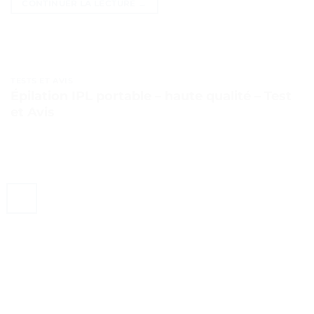
CONTINUER LA LECTURE
→
TESTS ET AVIS
Épilation IPL portable – haute qualité – Test
et Avis