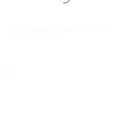
TESTS ET AVIS
« Magic-Masque : réparation rapide pour
cheveux » – Test et Avis