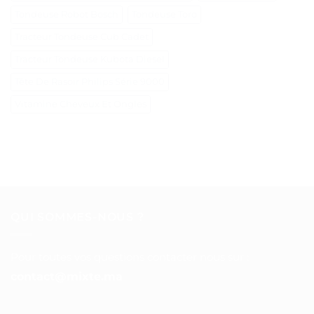
Tondeuse Robot Bosch
Tondeuse Toro
Tracteur Tondeuse Cub Cadet
Tracteur Tondeuse Kubota Diesel
Tête De Rasoir Philips Série 9000
Vitamine Cheveux Et Ongles
QUI SOMMES-NOUS ?
Pour toutes vos questions contacter nous sur :
contact@mixte.ma