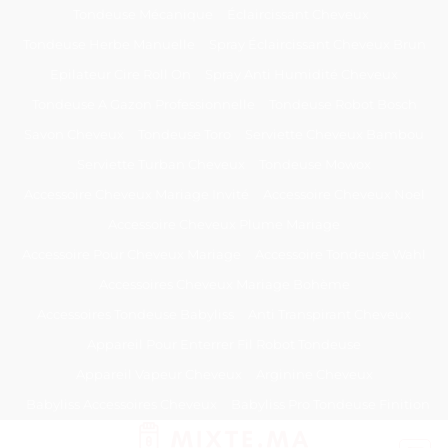
Passer
Tondeuse Mécanique
Éclaircissant Cheveux
au
Tondeuse Herbe Manuelle
Spray Éclaircissant Cheveux Brun
contenu
Epilateur Cire Roll On
Spray Anti Humidité Cheveux
Tondeuse A Gazon Professionnelle
Tondeuse Robot Bosch
Savon Cheveux
Tondeuse Toro
Serviette Cheveux Bambou
Serviette Turban Cheveux
Tondeuse Mowox
Accessoire Cheveux Mariage Invité
Accessoire Cheveux Noel
Accessoire Cheveux Plume Mariage
Accessoire Pour Cheveux Mariage
Accessoire Tondeuse Wahl
Accessoires Cheveux Mariage Bohème
Accessoires Tondeuse Babyliss
Anti Transpirant Cheveux
Appareil Pour Enterrer Fil Robot Tondeuse
Appareil Vapeur Cheveux
Arginine Cheveux
Babyliss Accessoires Cheveux
Babyliss Pro Tondeuse Finition