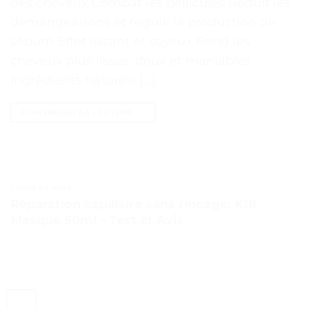
des cheveux Combat les pellicules Réduit les
démangeaisons et régule la production de
sébum Effet lissant et soyeux Rend les
cheveux plus lisses, doux et maniables
Ingrédients naturels […]
CONTINUER LA LECTURE
→
TESTS ET AVIS
Réparation capillaire sans rinçage: K18-
Masque 50ml – Test et Avis