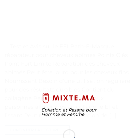
. . Test et Avis sur le EELBath-E-Masque
réparateur pour cheveux abîmés Points Clés
Point Fort Limite Réparation des cheveux
abîmés Peut être lourd pour les cheveux fins
Nourrissant Besoin d’une utilisation régulière
pour des résultats durables Contient du
collagène Peut ne pas convenir aux
personnes allergiques au collagène Effet
Épilation et Rasage pour
Homme et Femme
lissant Peut nécessiter l’utilisation de […]
CONTINUER LA LECTURE
→