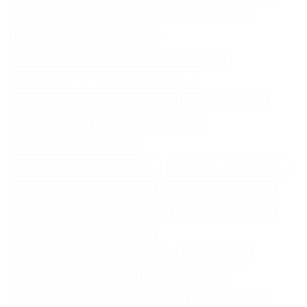
Palier Tracteur Tondeuse
Patine Cheveux Châtain
Pneu Agraire Tracteur Tondeuse
Produit Naturel Pour Faire Pousser Les Cheveux
Remede Pour Faire Pousser Les Cheveux
Ressort Tondeuse Briggs Et Stratton
Richelet Cheveux
Savon Cheveux
Seche Cheveux Swissliss
Serviette Cheveux Bambou
Serviette En Microfibre Cheveux
Serviette Turban Cheveux
Spray Anti Humidité Cheveux
Spray Eau Salée Cheveux
Spray Éclaircissant Cheveux Brun
Sèche Cheveux Mural
Tete Epilateur Braun Silk Epil 9
Tondeuse A Gazon Professionnelle
Tondeuse Echo
Tondeuse Herbe Manuelle
Tondeuse Mowox
Tondeuse Nez Oreilles Professionnelle
Tondeuse Oster