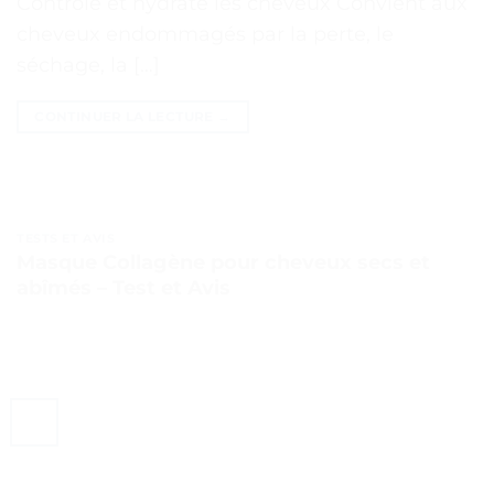
Contrôle et hydrate les cheveux Convient aux
cheveux endommagés par la perte, le
séchage, la […]
CONTINUER LA LECTURE
→
TESTS ET AVIS
Masque Collagène pour cheveux secs et
abîmés – Test et Avis