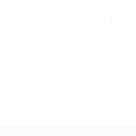
Spray Éclaircissant Cheveux Brun
Sèche Cheveux Mural
Tete Epilateur Braun Silk Epil 9
Tondeuse A Gazon Professionnelle
Tondeuse Echo
Tondeuse Herbe Manuelle
Tondeuse Mowox
Tondeuse Nez Oreilles Professionnelle
Tondeuse Oster
Tondeuse Robot Bosch
Tondeuse Toro
Tracteur Tondeuse Cub Cadet
Tracteur Tondeuse Kubota Diesel
Tête De Rasoir Philips Série 9000
Vitamine Cheveux Et Ongles