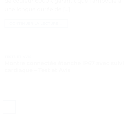
de couleur 6000K garantit que l’ampoule a
une longue durée de […]
CONTINUER LA LECTURE
→
TESTS ET AVIS
Montre connectée étanche IP67 avec suivi
cardiaque – Test et Avis