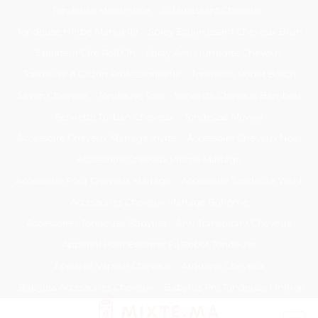
Passer
Tondeuse Mécanique
Éclaircissant Cheveux
au
Tondeuse Herbe Manuelle
Spray Éclaircissant Cheveux Brun
contenu
Epilateur Cire Roll On
Spray Anti Humidité Cheveux
Tondeuse A Gazon Professionnelle
Tondeuse Robot Bosch
Savon Cheveux
Tondeuse Toro
Serviette Cheveux Bambou
Serviette Turban Cheveux
Tondeuse Mowox
Accessoire Cheveux Mariage Invité
Accessoire Cheveux Noel
Accessoire Cheveux Plume Mariage
Accessoire Pour Cheveux Mariage
Accessoire Tondeuse Wahl
Accessoires Cheveux Mariage Bohème
Accessoires Tondeuse Babyliss
Anti Transpirant Cheveux
Appareil Pour Enterrer Fil Robot Tondeuse
Appareil Vapeur Cheveux
Arginine Cheveux
Babyliss Accessoires Cheveux
Babyliss Pro Tondeuse Finition