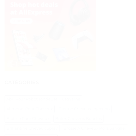
CATÉGORIES
Abri Pour Robot Tondeuse Husqvarna
Aliments Pour Cheveux
Biotine Cheveux Injection
Biotine Pour Cheveux
Botox Cheveux Bouclés
Brillantine Cheveux Spray
Brosse A Cheveux Poils Sanglier