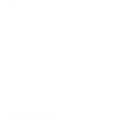
Brosse Massage Cheveux
Cable Peripherique Robot Tondeuse
Creatine Cheveux
Epilateur Cire Roll On
Gamme Tondeuse Flymo
Loupe Cheveux
Masque Chauffant Cheveux
Meilleur Rasoir Électrique Femme
Oh My Skin Epilateur
Palier Tracteur Tondeuse
Patine Cheveux Châtain
Pneu Agraire Tracteur Tondeuse
Produit Naturel Pour Faire Pousser Les Cheveux
Remede Pour Faire Pousser Les Cheveux
Ressort Tondeuse Briggs Et Stratton
Richelet Cheveux
Savon Cheveux
Seche Cheveux Swissliss
Serviette Cheveux Bambou
Serviette En Microfibre Cheveux
Serviette Turban Cheveux
Spray Anti Humidité Cheveux
Spray Eau Salée Cheveux