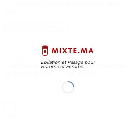
. . Points Clés Caractéristiques Description
Ecran
CONTINUER LA LECTURE
→
TESTS ET AVIS
Épilation et Rasage pour
« Polymères de sol anti-Delhi pour meubles
Homme et Femme
faciles à déplacer » – Test et Avis