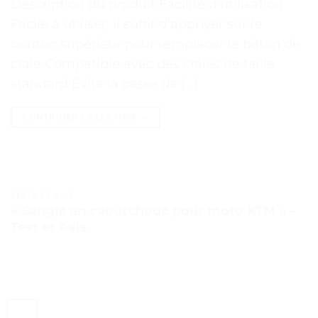
Description du produit Facilité d’utilisation
Facile à utiliser, il suffit d’appuyer sur le
bouton supérieur pour remplacer le bâton de
craie Compatible avec des craies de taille
standard Évite la casse de […]
CONTINUER LA LECTURE
→
TESTS ET AVIS
« Sangle en caoutchouc pour moto KTM » –
Test et Avis