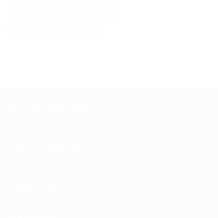
Tête De Rasoir Philips Série 9000
Vitamine Cheveux Et Ongles
QUI SOMMES-NOUS ?
Pour toutes vos questions contacter nous sur :
contact@mixte.ma
MODALITÉS
Nos Produits