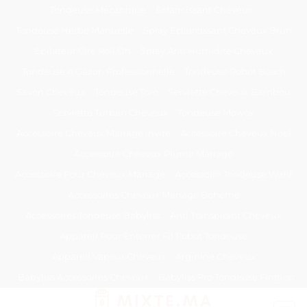
Passer
Tondeuse Mécanique
Éclaircissant Cheveux
au
Tondeuse Herbe Manuelle
Spray Éclaircissant Cheveux Brun
contenu
Epilateur Cire Roll On
Spray Anti Humidité Cheveux
Tondeuse A Gazon Professionnelle
Tondeuse Robot Bosch
Savon Cheveux
Tondeuse Toro
Serviette Cheveux Bambou
Serviette Turban Cheveux
Tondeuse Mowox
Accessoire Cheveux Mariage Invité
Accessoire Cheveux Noel
Accessoire Cheveux Plume Mariage
Accessoire Pour Cheveux Mariage
Accessoire Tondeuse Wahl
Accessoires Cheveux Mariage Bohème
Accessoires Tondeuse Babyliss
Anti Transpirant Cheveux
Appareil Pour Enterrer Fil Robot Tondeuse
Appareil Vapeur Cheveux
Arginine Cheveux
Babyliss Accessoires Cheveux
Babyliss Pro Tondeuse Finition