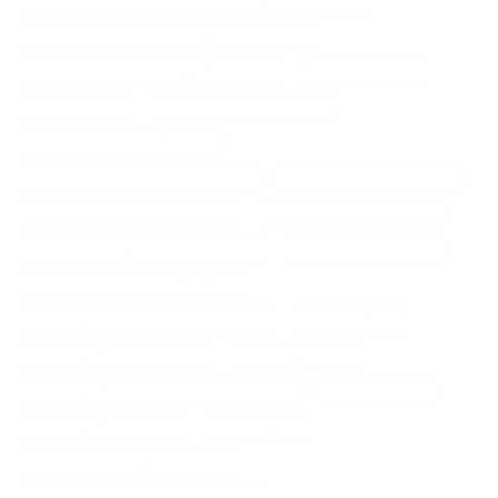
Remede Pour Faire Pousser Les Cheveux
Ressort Tondeuse Briggs Et Stratton
Richelet Cheveux
Savon Cheveux
Seche Cheveux Swissliss
Serviette Cheveux Bambou
Serviette En Microfibre Cheveux
Serviette Turban Cheveux
Spray Anti Humidité Cheveux
Spray Eau Salée Cheveux
Spray Éclaircissant Cheveux Brun
Sèche Cheveux Mural
Tete Epilateur Braun Silk Epil 9
Tondeuse A Gazon Professionnelle
Tondeuse Echo
Tondeuse Herbe Manuelle
Tondeuse Mowox
Tondeuse Nez Oreilles Professionnelle
Tondeuse Oster
Tondeuse Robot Bosch
Tondeuse Toro
Tracteur Tondeuse Cub Cadet
Tracteur Tondeuse Kubota Diesel