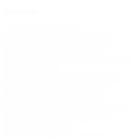
CATÉGORIES
Abri Pour Robot Tondeuse Husqvarna
Aliments Pour Cheveux
Biotine Cheveux Injection
Biotine Pour Cheveux
Botox Cheveux Bouclés
Brillantine Cheveux Spray
Brosse A Cheveux Poils Sanglier
Brosse Massage Cheveux
Cable Peripherique Robot Tondeuse
Creatine Cheveux
Epilateur Cire Roll On
Gamme Tondeuse Flymo
Loupe Cheveux
Masque Chauffant Cheveux
Meilleur Rasoir Électrique Femme
Oh My Skin Epilateur
Palier Tracteur Tondeuse
Patine Cheveux Châtain
Pneu Agraire Tracteur Tondeuse
Produit Naturel Pour Faire Pousser Les Cheveux