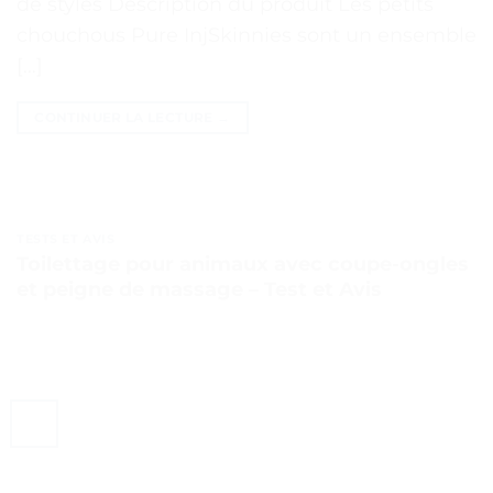
de styles Description du produit Les petits
chouchous Pure InjSkinnies sont un ensemble
[…]
CONTINUER LA LECTURE
→
TESTS ET AVIS
Toilettage pour animaux avec coupe-ongles
et peigne de massage – Test et Avis