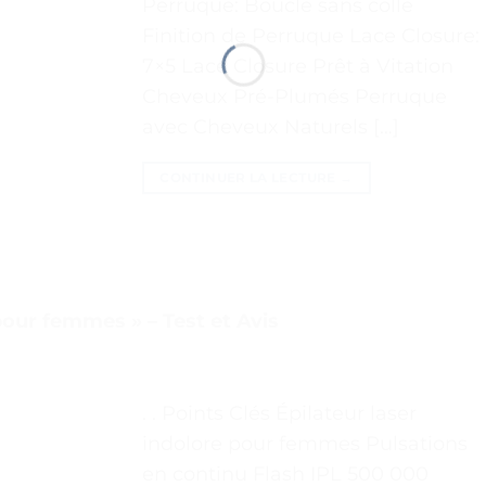
Perruque: Boucle sans colle
Finition de Perruque Lace Closure:
7×5 Lace Closure Prêt à Vitation
Cheveux Pré-Plumés Perruque
avec Cheveux Naturels […]
CONTINUER LA LECTURE
→
 pour femmes » – Test et Avis
. . Points Clés Épilateur laser
indolore pour femmes Pulsations
en continu Flash IPL 500 000