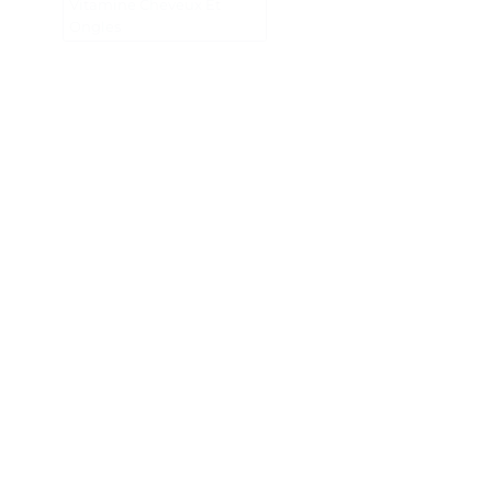
Vitamine Cheveux Et
Ongles