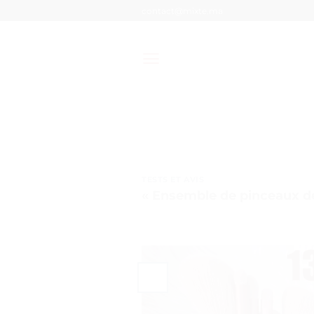
Passer
contact@mixte.ma
au
contenu
TESTS ET AVIS
« Ensemble de pinceaux de