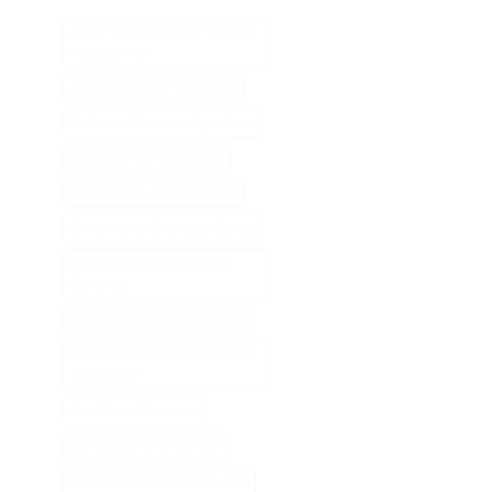
Abri Pour Robot Tondeuse
Husqvarna
Aliments Pour Cheveux
Biotine Cheveux Injection
Biotine Pour Cheveux
Botox Cheveux Bouclés
Brillantine Cheveux Spray
Brosse A Cheveux Poils
Sanglier
Brosse Massage Cheveux
Cable Peripherique Robot
Tondeuse
Creatine Cheveux
Epilateur Cire Roll On
Gamme Tondeuse Flymo