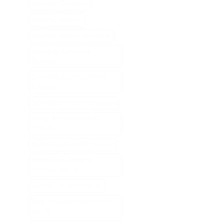
Richelet Cheveux
Savon Cheveux
Seche Cheveux Swissliss
Serviette Cheveux
Bambou
Serviette En Microfibre
Cheveux
Serviette Turban Cheveux
Spray Anti Humidité
Cheveux
Spray Eau Salée Cheveux
Spray Éclaircissant
Cheveux Brun
Sèche Cheveux Mural
Tete Epilateur Braun Silk
Epil 9