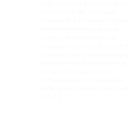
200% Perruque Rouge Bordeaux
Humain Hair 99J Perruques
Colorees 13×4 Perruque Hd Lace
Transparente Perruque Lisse
Cheveux Humain Perruque
Cheveux Humain Sans Colle 7×5
Perruque Lace Closure Perruque
Naturelle Perruque en cheveux
humains de couleur rouge
bordeaux avec une densité de
200%. Elle est de style lisse, sans
colle […]