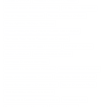
Loupe Cheveux
Masque Chauffant Cheveux
Meilleur Rasoir Électrique Femme
Oh My Skin Epilateur
Palier Tracteur Tondeuse
Patine Cheveux Châtain
Pneu Agraire Tracteur Tondeuse
Produit Naturel Pour Faire Pousser Les Cheveux
Remede Pour Faire Pousser Les Cheveux
Ressort Tondeuse Briggs Et Stratton
Richelet Cheveux
Savon Cheveux
Seche Cheveux Swissliss
Serviette Cheveux Bambou
Serviette En Microfibre Cheveux
Serviette Turban Cheveux
Spray Anti Humidité Cheveux
Spray Eau Salée Cheveux
Spray Éclaircissant Cheveux Brun
Sèche Cheveux Mural
Tete Epilateur Braun Silk Epil 9
Tondeuse A Gazon Professionnelle
Tondeuse Echo