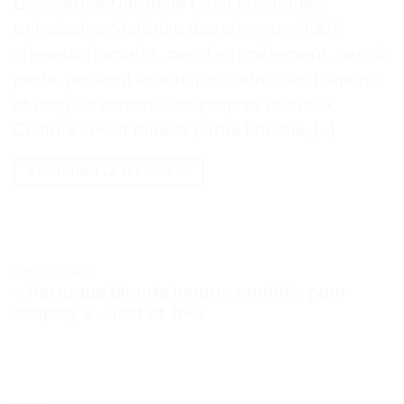
Brésilienne Naturelle Caractéristiques
principales: Matériau des cheveux : 100%
cheveux humains, pas d’emmêlement, pas de
perte, peuvent être teints, redressés, blanchis
et restylés comme vos propres cheveux
Coiffure : Peut faire la partie latérale, […]
CONTINUER LA LECTURE
→
TESTS ET AVIS
« Perruque blonde longue ondulée pour
cosplay » – Test et Avis