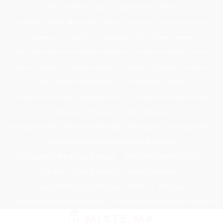
Passer
Tondeuse Mécanique
Éclaircissant Cheveux
au
Tondeuse Herbe Manuelle
Spray Éclaircissant Cheveux Brun
contenu
Epilateur Cire Roll On
Spray Anti Humidité Cheveux
Tondeuse A Gazon Professionnelle
Tondeuse Robot Bosch
Savon Cheveux
Tondeuse Toro
Serviette Cheveux Bambou
Serviette Turban Cheveux
Tondeuse Mowox
Accessoire Cheveux Mariage Invité
Accessoire Cheveux Noel
Accessoire Cheveux Plume Mariage
Accessoire Pour Cheveux Mariage
Accessoire Tondeuse Wahl
Accessoires Cheveux Mariage Bohème
Accessoires Tondeuse Babyliss
Anti Transpirant Cheveux
Appareil Pour Enterrer Fil Robot Tondeuse
Appareil Vapeur Cheveux
Arginine Cheveux
Babyliss Accessoires Cheveux
Babyliss Pro Tondeuse Finition