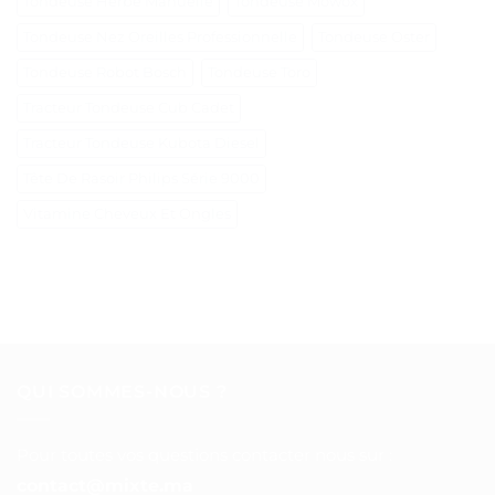
Tondeuse Herbe Manuelle
Tondeuse Mowox
Tondeuse Nez Oreilles Professionnelle
Tondeuse Oster
Tondeuse Robot Bosch
Tondeuse Toro
Tracteur Tondeuse Cub Cadet
Tracteur Tondeuse Kubota Diesel
Tête De Rasoir Philips Série 9000
Vitamine Cheveux Et Ongles
QUI SOMMES-NOUS ?
Pour toutes vos questions contacter nous sur :
contact@mixte.ma