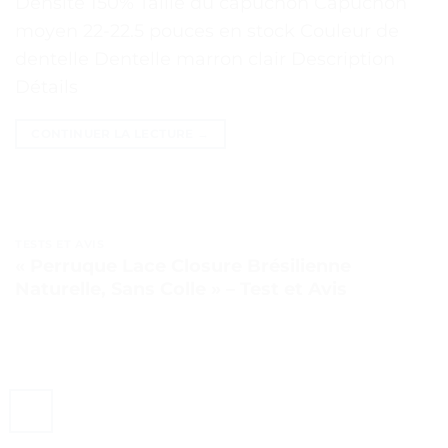
Densité 150% Taille du capuchon Capuchon
moyen 22-22.5 pouces en stock Couleur de
dentelle Dentelle marron clair Description
Détails
CONTINUER LA LECTURE
→
TESTS ET AVIS
« Perruque Lace Closure Brésilienne
Naturelle, Sans Colle » – Test et Avis