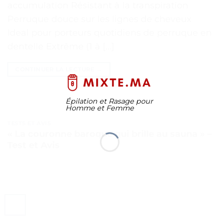
accumulation Résistant à la transpiration
Perruque douce sur les lignes de cheveux
Ideal pour porteurs quotidiens de perruque en
dentelle Extrême (1 à […]
CONTINUER LA LECTURE
→
Épilation et Rasage pour
Homme et Femme
TESTS ET AVIS
« La couronne baroque qui brille au sauna » –
Test et Avis