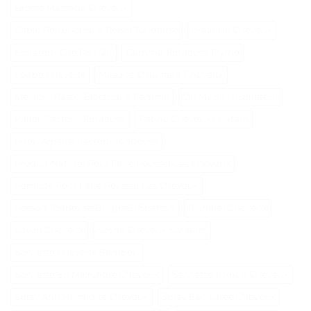
Brosse Massage Cheveux
Cable Peripherique Robot Tondeuse
Creatine Cheveux
Epilateur Cire Roll On
Gamme Tondeuse Flymo
Loupe Cheveux
Masque Chauffant Cheveux
Meilleur Rasoir Électrique Femme
Oh My Skin Epilateur
Palier Tracteur Tondeuse
Patine Cheveux Châtain
Pneu Agraire Tracteur Tondeuse
Produit Naturel Pour Faire Pousser Les Cheveux
Remede Pour Faire Pousser Les Cheveux
Ressort Tondeuse Briggs Et Stratton
Richelet Cheveux
Savon Cheveux
Seche Cheveux Swissliss
Serviette Cheveux Bambou
Serviette En Microfibre Cheveux
Serviette Turban Cheveux
Spray Anti Humidité Cheveux
Spray Eau Salée Cheveux