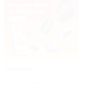
CATÉGORIES
Abri Pour Robot Tondeuse Husqvarna
Aliments Pour Cheveux
Biotine Cheveux Injection
Biotine Pour Cheveux
Botox Cheveux Bouclés
Brillantine Cheveux Spray
Brosse A Cheveux Poils Sanglier