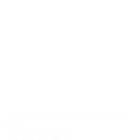
. . Points Clés Pinces à cheveux asymétriques
faites à
CONTINUER LA LECTURE
→