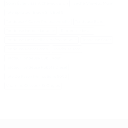
Spray Éclaircissant Cheveux Brun
Sèche Cheveux Mural
Tete Epilateur Braun Silk Epil 9
Tondeuse A Gazon Professionnelle
Tondeuse Echo
Tondeuse Herbe Manuelle
Tondeuse Mowox
Tondeuse Nez Oreilles Professionnelle
Tondeuse Oster
Tondeuse Robot Bosch
Tondeuse Toro
Tracteur Tondeuse Cub Cadet
Tracteur Tondeuse Kubota Diesel
Tête De Rasoir Philips Série 9000
Vitamine Cheveux Et Ongles