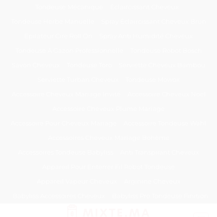
Passer
Tondeuse Mécanique
Éclaircissant Cheveux
au
Tondeuse Herbe Manuelle
Spray Éclaircissant Cheveux Brun
contenu
Epilateur Cire Roll On
Spray Anti Humidité Cheveux
Tondeuse A Gazon Professionnelle
Tondeuse Robot Bosch
Savon Cheveux
Tondeuse Toro
Serviette Cheveux Bambou
Serviette Turban Cheveux
Tondeuse Mowox
Accessoire Cheveux Mariage Invité
Accessoire Cheveux Noel
Accessoire Cheveux Plume Mariage
Accessoire Pour Cheveux Mariage
Accessoire Tondeuse Wahl
Accessoires Cheveux Mariage Bohème
Accessoires Tondeuse Babyliss
Anti Transpirant Cheveux
Appareil Pour Enterrer Fil Robot Tondeuse
Appareil Vapeur Cheveux
Arginine Cheveux
Babyliss Accessoires Cheveux
Babyliss Pro Tondeuse Finition