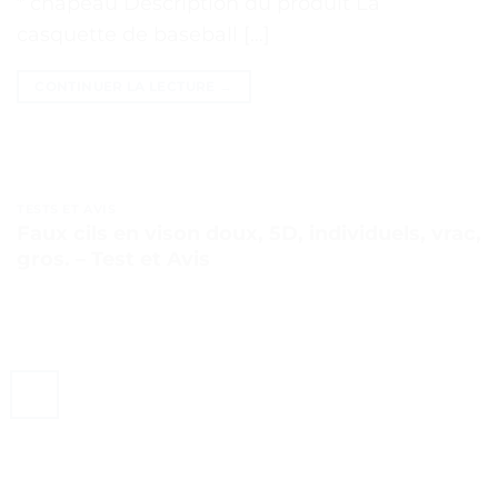
* chapeau Description du produit La
casquette de baseball […]
CONTINUER LA LECTURE
→
TESTS ET AVIS
Faux cils en vison doux, 5D, individuels, vrac,
gros. – Test et Avis