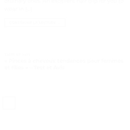
ordinary ones. An excellent hair clip for you to
wear in […]
CONTINUER LA LECTURE
→
TESTS ET AVIS
« Pinces à cheveux tendances pour femmes
et filles » – Test et Avis