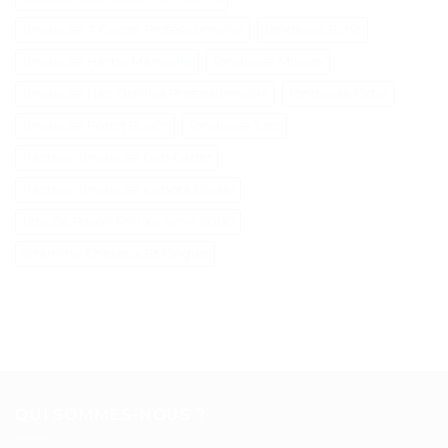
Tondeuse A Gazon Professionnelle
Tondeuse Echo
Tondeuse Herbe Manuelle
Tondeuse Mowox
Tondeuse Nez Oreilles Professionnelle
Tondeuse Oster
Tondeuse Robot Bosch
Tondeuse Toro
Tracteur Tondeuse Cub Cadet
Tracteur Tondeuse Kubota Diesel
Tête De Rasoir Philips Série 9000
Vitamine Cheveux Et Ongles
QUI SOMMES-NOUS ?