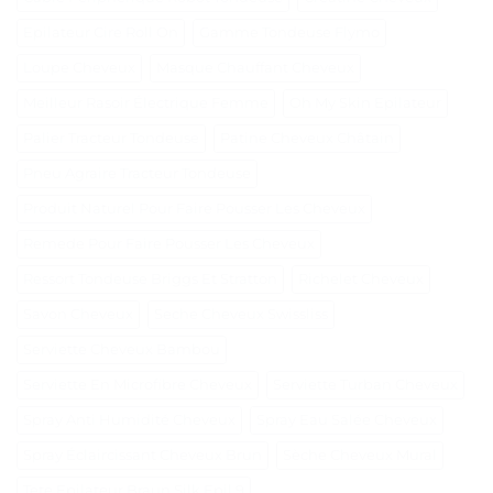
Epilateur Cire Roll On
Gamme Tondeuse Flymo
Loupe Cheveux
Masque Chauffant Cheveux
Meilleur Rasoir Électrique Femme
Oh My Skin Epilateur
Palier Tracteur Tondeuse
Patine Cheveux Châtain
Pneu Agraire Tracteur Tondeuse
Produit Naturel Pour Faire Pousser Les Cheveux
Remede Pour Faire Pousser Les Cheveux
Ressort Tondeuse Briggs Et Stratton
Richelet Cheveux
Savon Cheveux
Seche Cheveux Swissliss
Serviette Cheveux Bambou
Serviette En Microfibre Cheveux
Serviette Turban Cheveux
Spray Anti Humidité Cheveux
Spray Eau Salée Cheveux
Spray Éclaircissant Cheveux Brun
Sèche Cheveux Mural
Tete Epilateur Braun Silk Epil 9