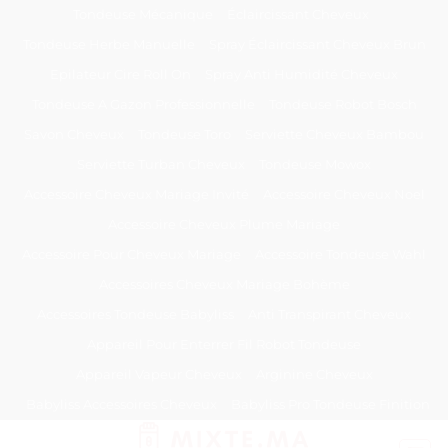
Passer
Tondeuse Mécanique
Éclaircissant Cheveux
au
Tondeuse Herbe Manuelle
Spray Éclaircissant Cheveux Brun
contenu
Epilateur Cire Roll On
Spray Anti Humidité Cheveux
Tondeuse A Gazon Professionnelle
Tondeuse Robot Bosch
Savon Cheveux
Tondeuse Toro
Serviette Cheveux Bambou
Serviette Turban Cheveux
Tondeuse Mowox
Accessoire Cheveux Mariage Invité
Accessoire Cheveux Noel
Accessoire Cheveux Plume Mariage
Accessoire Pour Cheveux Mariage
Accessoire Tondeuse Wahl
Accessoires Cheveux Mariage Bohème
Accessoires Tondeuse Babyliss
Anti Transpirant Cheveux
Appareil Pour Enterrer Fil Robot Tondeuse
Appareil Vapeur Cheveux
Arginine Cheveux
Babyliss Accessoires Cheveux
Babyliss Pro Tondeuse Finition