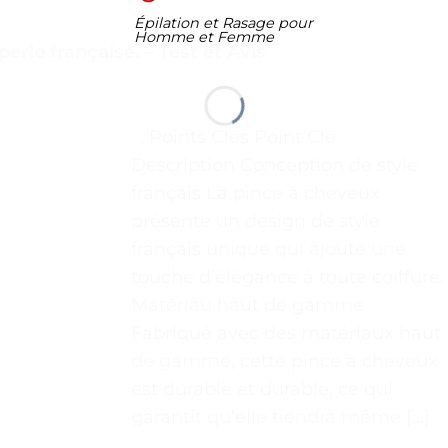
Épilation et Rasage pour
Homme et Femme
erle française. – Test et Avis
. . Points Clés Point Clé
Description Conception de style
français La pince à cheveux
présente un design de style
français unique qui ajoute une
touche d’élégance à toute coiffure.
Matériau haut de gamme
Fabriqué avec des matériaux haut
de gamme, cette pince à cheveux
est durable et durable, ce qui
garantit qu’elle tiendra même […]