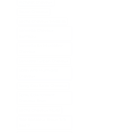
Richelet Cheveux
Savon Cheveux
Seche Cheveux Swissliss
Serviette Cheveux
Bambou
Serviette En Microfibre
Cheveux
Serviette Turban Cheveux
Spray Anti Humidité
Cheveux
Spray Eau Salée Cheveux
Spray Éclaircissant
Cheveux Brun
Sèche Cheveux Mural
Tete Epilateur Braun Silk
Epil 9