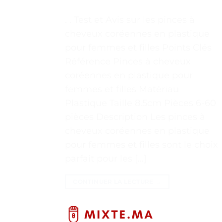
. . Test et Avis sur les pinces à
cheveux coréennes en plastique
pour femmes et filles Points Clés
Référence Pinces à cheveux
coréennes en plastique pour
femmes et filles Matériau
Plastique Taille 8.5cm Pièces 6-60
pièces Description Les pinces à
cheveux coréennes en plastique
pour femmes et filles sont le choix
parfait pour les […]
CONTINUER LA LECTURE
→