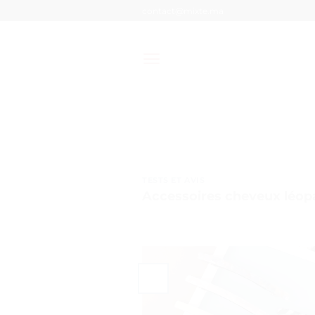
Passer
contact@mixte.ma
au
contenu
TESTS ET AVIS
Accessoires cheveux léopa