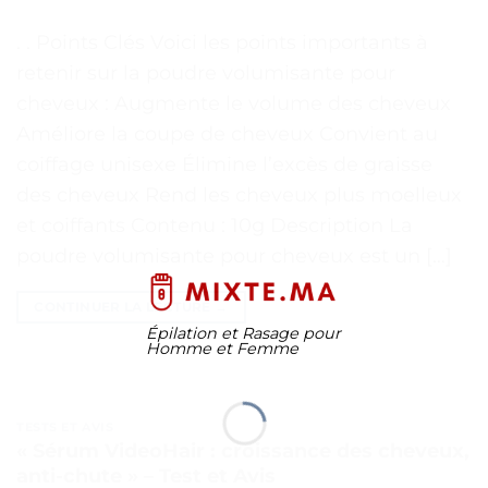
. . Points Clés Voici les points importants à
retenir sur la poudre volumisante pour
cheveux : Augmente le volume des cheveux
Améliore la coupe de cheveux Convient au
coiffage unisexe Élimine l’excès de graisse
des cheveux Rend les cheveux plus moelleux
et coiffants Contenu : 10g Description La
poudre volumisante pour cheveux est un […]
CONTINUER LA LECTURE
→
Épilation et Rasage pour
Homme et Femme
TESTS ET AVIS
« Sérum VideoHair : croissance des cheveux,
anti-chute » – Test et Avis