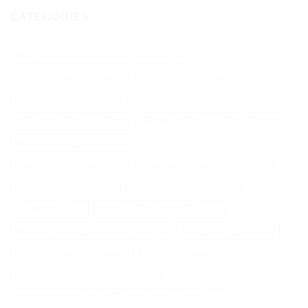
CATÉGORIES
Abri Pour Robot Tondeuse Husqvarna
Aliments Pour Cheveux
Biotine Cheveux Injection
Biotine Pour Cheveux
Botox Cheveux Bouclés
Brillantine Cheveux Spray
Brosse A Cheveux Poils Sanglier
Brosse Massage Cheveux
Cable Peripherique Robot Tondeuse
Creatine Cheveux
Epilateur Cire Roll On
Gamme Tondeuse Flymo
Loupe Cheveux
Masque Chauffant Cheveux
Meilleur Rasoir Électrique Femme
Oh My Skin Epilateur
Palier Tracteur Tondeuse
Patine Cheveux Châtain
Pneu Agraire Tracteur Tondeuse
Produit Naturel Pour Faire Pousser Les Cheveux