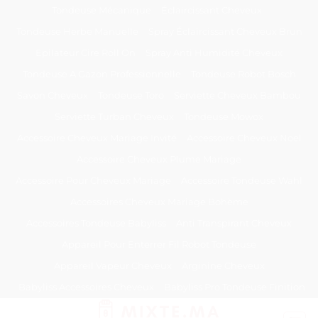
Passer
Tondeuse Mécanique
Éclaircissant Cheveux
au
Tondeuse Herbe Manuelle
Spray Éclaircissant Cheveux Brun
contenu
Epilateur Cire Roll On
Spray Anti Humidité Cheveux
Tondeuse A Gazon Professionnelle
Tondeuse Robot Bosch
Savon Cheveux
Tondeuse Toro
Serviette Cheveux Bambou
Serviette Turban Cheveux
Tondeuse Mowox
Accessoire Cheveux Mariage Invité
Accessoire Cheveux Noel
Accessoire Cheveux Plume Mariage
Accessoire Pour Cheveux Mariage
Accessoire Tondeuse Wahl
Accessoires Cheveux Mariage Bohème
Accessoires Tondeuse Babyliss
Anti Transpirant Cheveux
Appareil Pour Enterrer Fil Robot Tondeuse
Appareil Vapeur Cheveux
Arginine Cheveux
Babyliss Accessoires Cheveux
Babyliss Pro Tondeuse Finition