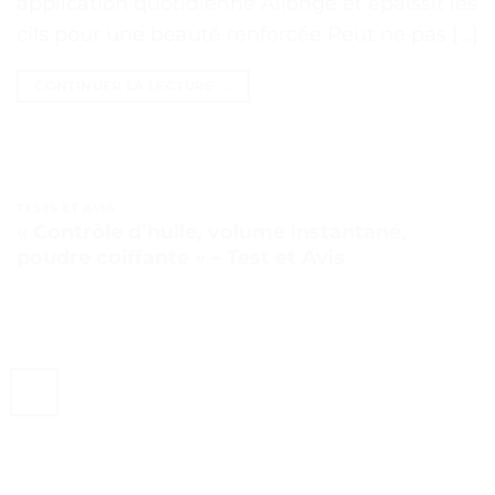
application quotidienne Allonge et épaissit les
cils pour une beauté renforcée Peut ne pas […]
CONTINUER LA LECTURE
→
TESTS ET AVIS
« Contrôle d’huile, volume instantané,
poudre coiffante » – Test et Avis