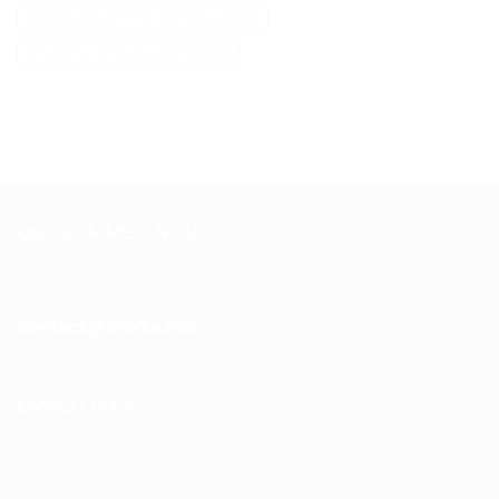
Tête De Rasoir Philips Série 9000
Vitamine Cheveux Et Ongles
QUI SOMMES-NOUS ?
Pour toutes vos questions contacter nous sur :
contact@mixte.ma
MODALITÉS
Nos Produits