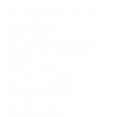
Remede Pour Faire Pousser Les Cheveux
Ressort Tondeuse Briggs Et Stratton
Richelet Cheveux
Savon Cheveux
Seche Cheveux Swissliss
Serviette Cheveux Bambou
Serviette En Microfibre Cheveux
Serviette Turban Cheveux
Spray Anti Humidité Cheveux
Spray Eau Salée Cheveux
Spray Éclaircissant Cheveux Brun
Sèche Cheveux Mural
Tete Epilateur Braun Silk Epil 9
Tondeuse A Gazon Professionnelle
Tondeuse Echo
Tondeuse Herbe Manuelle
Tondeuse Mowox
Tondeuse Nez Oreilles Professionnelle
Tondeuse Oster
Tondeuse Robot Bosch
Tondeuse Toro
Tracteur Tondeuse Cub Cadet
Tracteur Tondeuse Kubota Diesel