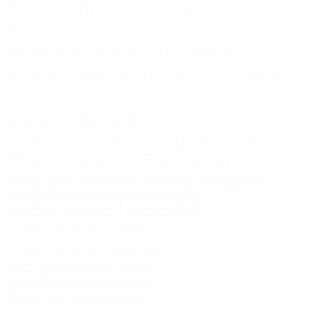
Savon Cheveux
Seche Cheveux Swissliss
Serviette Cheveux Bambou
Serviette En Microfibre Cheveux
Serviette Turban Cheveux
Spray Anti Humidité Cheveux
Spray Eau Salée Cheveux
Spray Éclaircissant Cheveux Brun
Sèche Cheveux Mural
Tete Epilateur Braun Silk Epil 9
Tondeuse A Gazon Professionnelle
Tondeuse Echo
Tondeuse Herbe Manuelle
Tondeuse Mowox
Tondeuse Nez Oreilles Professionnelle
Tondeuse Oster
Tondeuse Robot Bosch
Tondeuse Toro
Tracteur Tondeuse Cub Cadet
Tracteur Tondeuse Kubota Diesel
Tête De Rasoir Philips Série 9000
Vitamine Cheveux Et Ongles