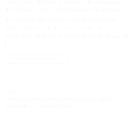
chimiques Modifie le lustre et la souplesse
des cheveux squame Maintient l’équilibre
d’humidité des cheveux toute la journée
Reconstitue la nourriture perdue dans la
perm et la teinture en peu de temps Lisse les
[…]
CONTINUER LA LECTURE
→
TESTS ET AVIS
« Perruques homme en cheveux 100%
naturels » – Test et Avis