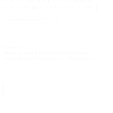
texture naturelle, sain et plein d’entrain,
extrémités complètes Unité de système […]
CONTINUER LA LECTURE
→
TESTS ET AVIS
Masque capillaire magique KerBrian :
réparation en 5 secondes – Test et Avis