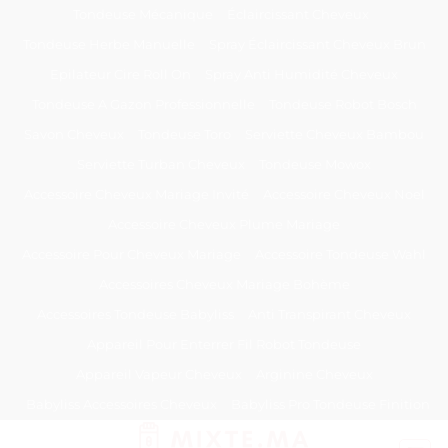
Passer
Tondeuse Mécanique
Éclaircissant Cheveux
au
Tondeuse Herbe Manuelle
Spray Éclaircissant Cheveux Brun
contenu
Epilateur Cire Roll On
Spray Anti Humidité Cheveux
Tondeuse A Gazon Professionnelle
Tondeuse Robot Bosch
Savon Cheveux
Tondeuse Toro
Serviette Cheveux Bambou
Serviette Turban Cheveux
Tondeuse Mowox
Accessoire Cheveux Mariage Invité
Accessoire Cheveux Noel
Accessoire Cheveux Plume Mariage
Accessoire Pour Cheveux Mariage
Accessoire Tondeuse Wahl
Accessoires Cheveux Mariage Bohème
Accessoires Tondeuse Babyliss
Anti Transpirant Cheveux
Appareil Pour Enterrer Fil Robot Tondeuse
Appareil Vapeur Cheveux
Arginine Cheveux
Babyliss Accessoires Cheveux
Babyliss Pro Tondeuse Finition