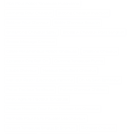
Abri Pour Robot Tondeuse Husqvarna
Aliments Pour Cheveux
Biotine Cheveux Injection
Biotine Pour Cheveux
Botox Cheveux Bouclés
Brillantine Cheveux Spray
Brosse A Cheveux Poils Sanglier
Brosse Massage Cheveux
Cable Peripherique Robot Tondeuse
Creatine Cheveux
Epilateur Cire Roll On
Gamme Tondeuse Flymo
Loupe Cheveux
Masque Chauffant Cheveux
Meilleur Rasoir Électrique Femme
Oh My Skin Epilateur
Palier Tracteur Tondeuse
Patine Cheveux Châtain
Pneu Agraire Tracteur Tondeuse
Produit Naturel Pour Faire Pousser Les Cheveux
Remede Pour Faire Pousser Les Cheveux
Ressort Tondeuse Briggs Et Stratton
Richelet Cheveux