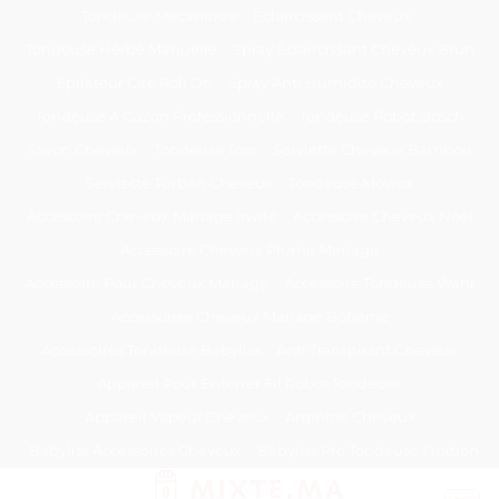
Passer
Tondeuse Mécanique
Éclaircissant Cheveux
au
Tondeuse Herbe Manuelle
Spray Éclaircissant Cheveux Brun
contenu
Epilateur Cire Roll On
Spray Anti Humidité Cheveux
Tondeuse A Gazon Professionnelle
Tondeuse Robot Bosch
Savon Cheveux
Tondeuse Toro
Serviette Cheveux Bambou
Serviette Turban Cheveux
Tondeuse Mowox
Accessoire Cheveux Mariage Invité
Accessoire Cheveux Noel
Accessoire Cheveux Plume Mariage
Accessoire Pour Cheveux Mariage
Accessoire Tondeuse Wahl
Accessoires Cheveux Mariage Bohème
Accessoires Tondeuse Babyliss
Anti Transpirant Cheveux
Appareil Pour Enterrer Fil Robot Tondeuse
Appareil Vapeur Cheveux
Arginine Cheveux
Babyliss Accessoires Cheveux
Babyliss Pro Tondeuse Finition