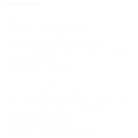
CATÉGORIES
Abri Pour Robot Tondeuse Husqvarna
Aliments Pour Cheveux
Biotine Cheveux Injection
Biotine Pour Cheveux
Botox Cheveux Bouclés
Brillantine Cheveux Spray
Brosse A Cheveux Poils Sanglier
Brosse Massage Cheveux
Cable Peripherique Robot Tondeuse
Creatine Cheveux
Epilateur Cire Roll On
Gamme Tondeuse Flymo
Loupe Cheveux
Masque Chauffant Cheveux
Meilleur Rasoir Électrique Femme
Oh My Skin Epilateur
Palier Tracteur Tondeuse
Patine Cheveux Châtain
Pneu Agraire Tracteur Tondeuse
Produit Naturel Pour Faire Pousser Les Cheveux