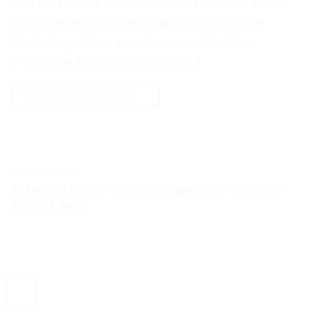
des particules Description du Produit Bulk
grain series [origine] Guangdong, Chine
Emballage Sacs en plastique Matériau
Plastique ABS non toxique […]
CONTINUER LA LECTURE
→
TESTS ET AVIS
Têtes de rasoir de rechange pour Philips. –
Test et Avis