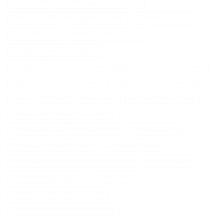
Remede Pour Faire Pousser Les Cheveux
Ressort Tondeuse Briggs Et Stratton
Richelet Cheveux
Savon Cheveux
Seche Cheveux Swissliss
Serviette Cheveux Bambou
Serviette En Microfibre Cheveux
Serviette Turban Cheveux
Spray Anti Humidité Cheveux
Spray Eau Salée Cheveux
Spray Éclaircissant Cheveux Brun
Sèche Cheveux Mural
Tete Epilateur Braun Silk Epil 9
Tondeuse A Gazon Professionnelle
Tondeuse Echo
Tondeuse Herbe Manuelle
Tondeuse Mowox
Tondeuse Nez Oreilles Professionnelle
Tondeuse Oster
Tondeuse Robot Bosch
Tondeuse Toro
Tracteur Tondeuse Cub Cadet
Tracteur Tondeuse Kubota Diesel