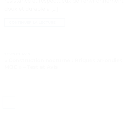
résistance et respectueux de l’environnement,
doux et durable à […]
CONTINUER LA LECTURE
→
TESTS ET AVIS
« Construction nocturne : Briques arrondies
MOC » – Test et Avis