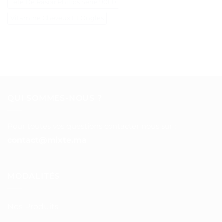
Tête De Rasoir Philips Série 9000
Vitamine Cheveux Et Ongles
QUI SOMMES-NOUS ?
Pour toutes vos questions contacter nous sur :
contact@mixte.ma
MODALITÉS
Nos Produits