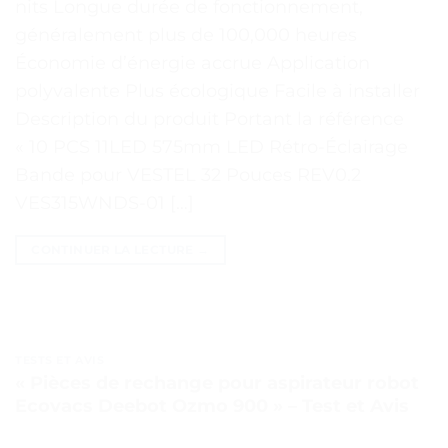
nits Longue durée de fonctionnement,
généralement plus de 100,000 heures
Économie d’énergie accrue Application
polyvalente Plus écologique Facile à installer
Description du produit Portant la référence
« 10 PCS 11LED 575mm LED Rétro-Éclairage
Bande pour VESTEL 32 Pouces REV0.2
VES315WNDS-01 […]
CONTINUER LA LECTURE
→
TESTS ET AVIS
« Pièces de rechange pour aspirateur robot
Ecovacs Deebot Ozmo 900 » – Test et Avis