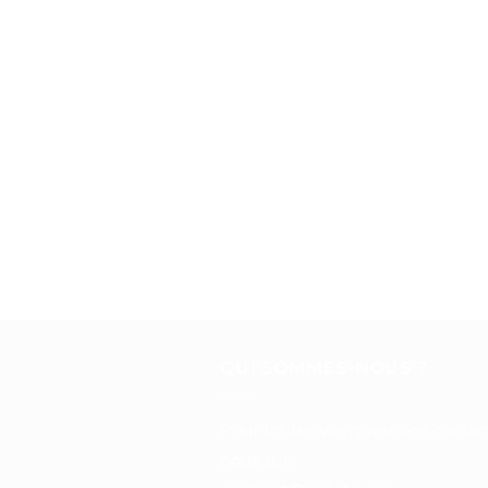
QUI SOMMES-NOUS ?
Pour toutes vos questions contac
nous sur :