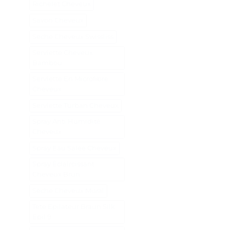
Richelet Cheveux
Savon Cheveux
Seche Cheveux Swissliss
Serviette Cheveux
Bambou
Serviette En Microfibre
Cheveux
Serviette Turban Cheveux
Spray Anti Humidité
Cheveux
Spray Eau Salée Cheveux
Spray Éclaircissant
Cheveux Brun
Sèche Cheveux Mural
Tete Epilateur Braun Silk
Epil 9