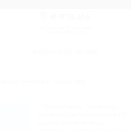
Épilation et Rasage pour
Homme et Femme
RASOIR SEXE HOMME
sûr pour femmes » – Test et Avis
. . Gillette Venus – Test et Avis
Points Clés Lame ultra-mince à 5
couches Barres de savon
lubrifiantes aromatisées aux baies