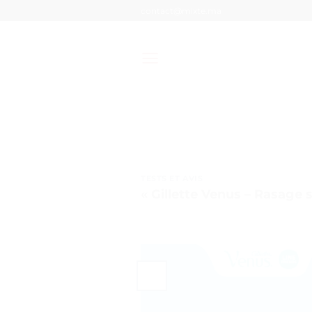
Passer
contact@mixte.ma
au
contenu
TESTS ET AVIS
« Gillette Venus – Rasage 