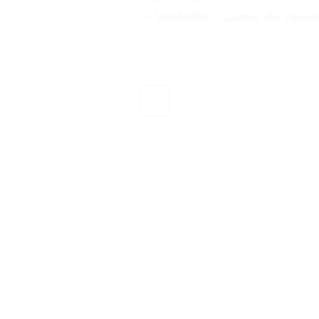
TESTS ET AVIS
« WMARK – Lame de rasoir 