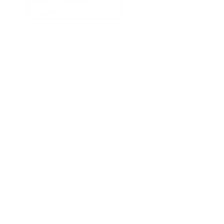
Vitamine Cheveux Et
Ongles