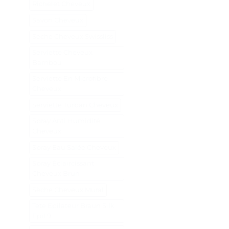
Richelet Cheveux
Savon Cheveux
Seche Cheveux Swissliss
Serviette Cheveux
Bambou
Serviette En Microfibre
Cheveux
Serviette Turban Cheveux
Spray Anti Humidité
Cheveux
Spray Eau Salée Cheveux
Spray Éclaircissant
Cheveux Brun
Sèche Cheveux Mural
Tete Epilateur Braun Silk
Epil 9