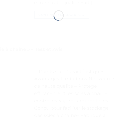
et de haute qualité Fait […]
CONTINUER LA LECTURE
→
e à chaîne » – Test et Avis
. . Points Clés Caractéristiques
Avantages Limitations Nouveau et
de haute qualité – Protège
efficacement les scies à chaîne
contre les rayures accidentelles–
Conçu pour faciliter le stockage
des scies à chaîne– Fabriqué à