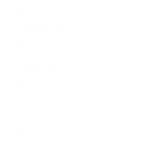
Abri Pour Robot Tondeuse
Husqvarna
Aliments Pour Cheveux
Biotine Cheveux Injection
Biotine Pour Cheveux
Botox Cheveux Bouclés
Brillantine Cheveux Spray
Brosse A Cheveux Poils
Sanglier
Brosse Massage Cheveux
Cable Peripherique Robot
Tondeuse
Creatine Cheveux
Epilateur Cire Roll On
Gamme Tondeuse Flymo