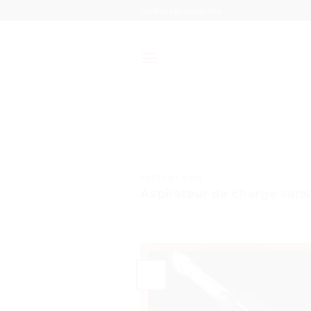
Passer
contact@mixte.ma
au
contenu
TESTS ET AVIS
Aspirateur de charge sans f