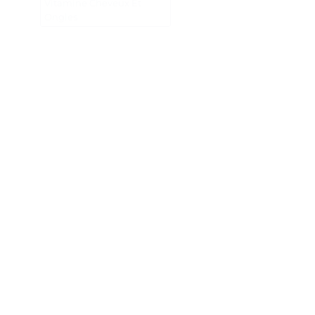
Vitamine Cheveux Et
Ongles