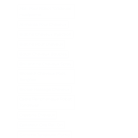
Abri Pour Robot Tondeuse
Husqvarna
Aliments Pour Cheveux
Biotine Cheveux Injection
Biotine Pour Cheveux
Botox Cheveux Bouclés
Brillantine Cheveux Spray
Brosse A Cheveux Poils
Sanglier
Brosse Massage Cheveux
Cable Peripherique Robot
Tondeuse
Creatine Cheveux
Epilateur Cire Roll On
Gamme Tondeuse Flymo