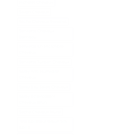
Richelet Cheveux
Savon Cheveux
Seche Cheveux Swissliss
Serviette Cheveux
Bambou
Serviette En Microfibre
Cheveux
Serviette Turban Cheveux
Spray Anti Humidité
Cheveux
Spray Eau Salée Cheveux
Spray Éclaircissant
Cheveux Brun
Sèche Cheveux Mural
Tete Epilateur Braun Silk
Epil 9