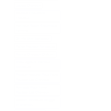
Loupe Cheveux
Masque Chauffant
Cheveux
Meilleur Rasoir Électrique
Femme
Oh My Skin Epilateur
Palier Tracteur Tondeuse
Patine Cheveux Châtain
Pneu Agraire Tracteur
Tondeuse
Produit Naturel Pour Faire
Pousser Les Cheveux
Remede Pour Faire
Pousser Les Cheveux
Ressort Tondeuse Briggs
Et Stratton