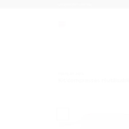
Passer
contact@mixte.ma
au
contenu
TESTS ET AVIS
Kit compresses réutilisables