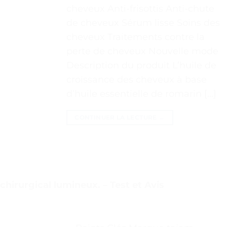
cheveux Anti-frisottis Anti-chute
de cheveux Sérum lisse Soins des
cheveux Traitements contre la
perte de cheveux Nouvelle mode
Description du produit L’huile de
croissance des cheveux à base
d’huile essentielle de romarin […]
CONTINUER LA LECTURE
→
chirurgical lumineux. – Test et Avis