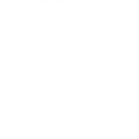
Vitamine Cheveux Et
Ongles