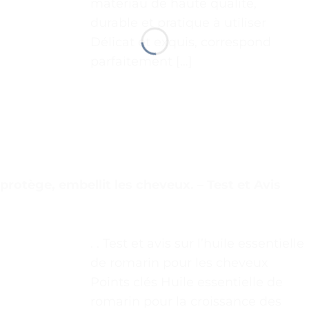
matériau de haute qualité,
durable et pratique à utiliser
Délicat et exquis, correspond
parfaitement […]
protège, embellit les cheveux. – Test et Avis
. . Test et avis sur l’huile essentielle
de romarin pour les cheveux
Points clés Huile essentielle de
romarin pour la croissance des