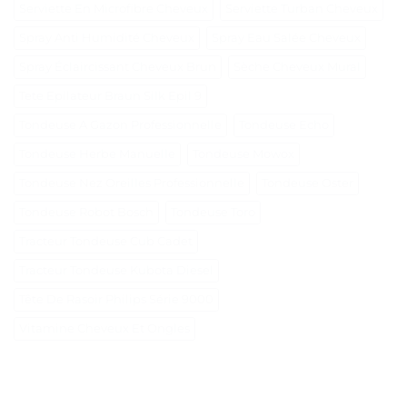
Serviette En Microfibre Cheveux
Serviette Turban Cheveux
Spray Anti Humidité Cheveux
Spray Eau Salée Cheveux
Spray Éclaircissant Cheveux Brun
Sèche Cheveux Mural
Tete Epilateur Braun Silk Epil 9
Tondeuse A Gazon Professionnelle
Tondeuse Echo
Tondeuse Herbe Manuelle
Tondeuse Mowox
Tondeuse Nez Oreilles Professionnelle
Tondeuse Oster
Tondeuse Robot Bosch
Tondeuse Toro
Tracteur Tondeuse Cub Cadet
Tracteur Tondeuse Kubota Diesel
Tête De Rasoir Philips Série 9000
Vitamine Cheveux Et Ongles