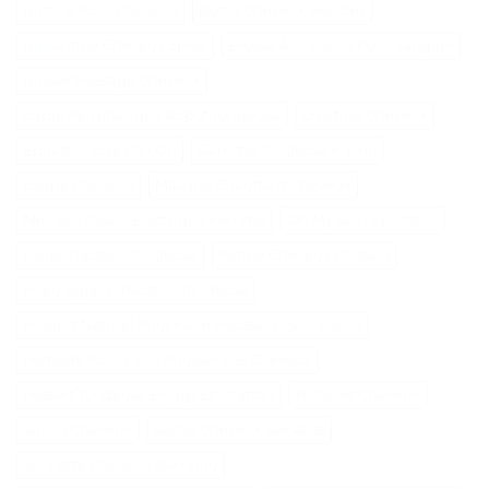
Biotine Pour Cheveux
Botox Cheveux Bouclés
Brillantine Cheveux Spray
Brosse A Cheveux Poils Sanglier
Brosse Massage Cheveux
Cable Peripherique Robot Tondeuse
Creatine Cheveux
Epilateur Cire Roll On
Gamme Tondeuse Flymo
Loupe Cheveux
Masque Chauffant Cheveux
Meilleur Rasoir Électrique Femme
Oh My Skin Epilateur
Palier Tracteur Tondeuse
Patine Cheveux Châtain
Pneu Agraire Tracteur Tondeuse
Produit Naturel Pour Faire Pousser Les Cheveux
Remede Pour Faire Pousser Les Cheveux
Ressort Tondeuse Briggs Et Stratton
Richelet Cheveux
Savon Cheveux
Seche Cheveux Swissliss
Serviette Cheveux Bambou