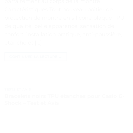
parfaitement au corps de la montre
Caractéristiques Tout nouveau boîtier de
protection de montre en silicone plaqué TPU
de qualité, belle apparence, sensation de
confort, installation pratique, anti-poussière,
étanche et […]
CONTINUER LA LECTURE
→
TESTS ET AVIS
Bracelets noirs TPU étanches pour Casio G-
Shock – Test et Avis