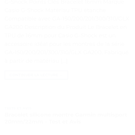
G-Shock Points Clés Bracelet 16mm Marque
Casio G-Shock Matériau TPU étanche
Compatible avec GA-150/200/201/300/310/GLX
GA200 Description du Produit Le Bracelet en
TPU de 16mm pour Casio G-Shock est un
accessoire idéal pour les montres de la série
GA-150/200/201/300/310/GLX GA200. Fabriqué
à partir de matériau […]
CONTINUER LA LECTURE
→
TESTS ET AVIS
Bracelet silicone montre Garmin multisport
20mm/22mm – Test et Avis