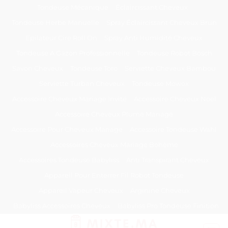
Passer
Tondeuse Mécanique
Éclaircissant Cheveux
au
Tondeuse Herbe Manuelle
Spray Éclaircissant Cheveux Brun
contenu
Epilateur Cire Roll On
Spray Anti Humidité Cheveux
Tondeuse A Gazon Professionnelle
Tondeuse Robot Bosch
Savon Cheveux
Tondeuse Toro
Serviette Cheveux Bambou
Serviette Turban Cheveux
Tondeuse Mowox
Accessoire Cheveux Mariage Invité
Accessoire Cheveux Noel
Accessoire Cheveux Plume Mariage
Accessoire Pour Cheveux Mariage
Accessoire Tondeuse Wahl
Accessoires Cheveux Mariage Bohème
Accessoires Tondeuse Babyliss
Anti Transpirant Cheveux
Appareil Pour Enterrer Fil Robot Tondeuse
Appareil Vapeur Cheveux
Arginine Cheveux
Babyliss Accessoires Cheveux
Babyliss Pro Tondeuse Finition