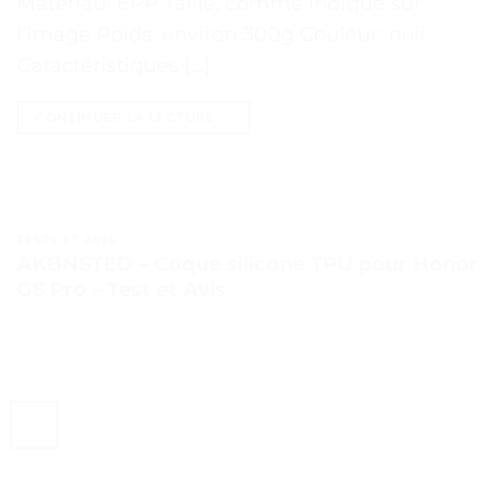
Matériau: EPP Taille: comme indiqué sur
l’image Poids: environ 300g Couleur: noir
Caractéristiques […]
CONTINUER LA LECTURE
→
TESTS ET AVIS
AKBNSTED – Coque silicone TPU pour Honor
GS Pro – Test et Avis