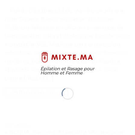
. . Points Clés Bracelet de montre en silicone
pour Garmin Bande passante: 20/22mm
Matériau: fabriqué en silicium organique de
haute qualité, sain et écologique Boucle: acier
inoxydable 316L Moulage par compression,
robuste et durable Matériel: Silicone Douceur
modérée, très confortable à porter Facile à
Épilation et Rasage pour
ajuster la longueur pour s’adapter à votre
Homme et Femme
poignet Test et […]
CONTINUER LA LECTURE
→
TESTS ET AVIS
« BEHUA-Bracelet de montre silicone pour