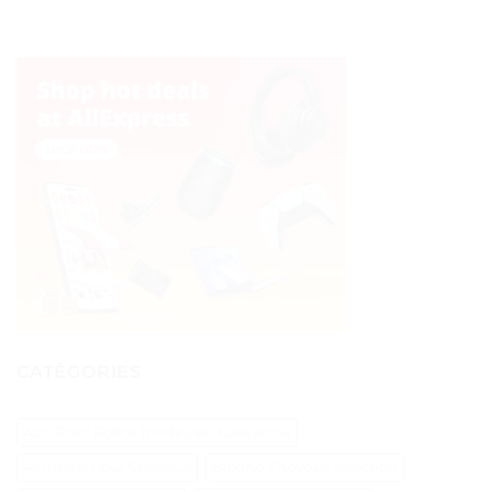
CATÉGORIES
Abri Pour Robot Tondeuse Husqvarna
Aliments Pour Cheveux
Biotine Cheveux Injection