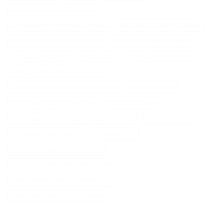
Serviette Cheveux Bambou
Serviette En Microfibre Cheveux
Serviette Turban Cheveux
Spray Anti Humidité Cheveux
Spray Eau Salée Cheveux
Spray Éclaircissant Cheveux Brun
Sèche Cheveux Mural
Tete Epilateur Braun Silk Epil 9
Tondeuse A Gazon Professionnelle
Tondeuse Echo
Tondeuse Herbe Manuelle
Tondeuse Mowox
Tondeuse Nez Oreilles Professionnelle
Tondeuse Oster
Tondeuse Robot Bosch
Tondeuse Toro
Tracteur Tondeuse Cub Cadet
Tracteur Tondeuse Kubota Diesel
Tête De Rasoir Philips Série 9000
Vitamine Cheveux Et Ongles