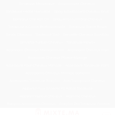
Passer
Tondeuse Mécanique
Éclaircissant Cheveux
au
Tondeuse Herbe Manuelle
Spray Éclaircissant Cheveux Brun
contenu
Epilateur Cire Roll On
Spray Anti Humidité Cheveux
Tondeuse A Gazon Professionnelle
Tondeuse Robot Bosch
Savon Cheveux
Tondeuse Toro
Serviette Cheveux Bambou
Serviette Turban Cheveux
Tondeuse Mowox
Accessoire Cheveux Mariage Invité
Accessoire Cheveux Noel
Accessoire Cheveux Plume Mariage
Accessoire Pour Cheveux Mariage
Accessoire Tondeuse Wahl
Accessoires Cheveux Mariage Bohème
Accessoires Tondeuse Babyliss
Anti Transpirant Cheveux
Appareil Pour Enterrer Fil Robot Tondeuse
Appareil Vapeur Cheveux
Arginine Cheveux
Babyliss Accessoires Cheveux
Babyliss Pro Tondeuse Finition