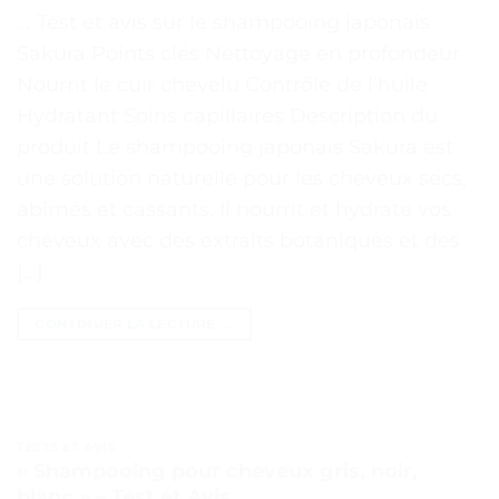
. . Test et avis sur le shampooing japonais
Sakura Points clés Nettoyage en profondeur
Nourrit le cuir chevelu Contrôle de l’huile
Hydratant Soins capillaires Description du
produit Le shampooing japonais Sakura est
une solution naturelle pour les cheveux secs,
abîmés et cassants. Il nourrit et hydrate vos
cheveux avec des extraits botaniques et des
[…]
CONTINUER LA LECTURE
→
TESTS ET AVIS
« Shampooing pour cheveux gris, noir,
blanc » – Test et Avis