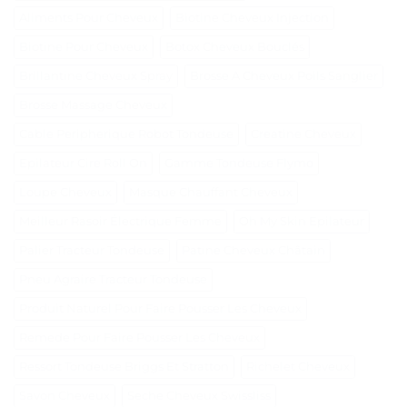
Aliments Pour Cheveux
Biotine Cheveux Injection
Biotine Pour Cheveux
Botox Cheveux Bouclés
Brillantine Cheveux Spray
Brosse A Cheveux Poils Sanglier
Brosse Massage Cheveux
Cable Peripherique Robot Tondeuse
Creatine Cheveux
Epilateur Cire Roll On
Gamme Tondeuse Flymo
Loupe Cheveux
Masque Chauffant Cheveux
Meilleur Rasoir Électrique Femme
Oh My Skin Epilateur
Palier Tracteur Tondeuse
Patine Cheveux Châtain
Pneu Agraire Tracteur Tondeuse
Produit Naturel Pour Faire Pousser Les Cheveux
Remede Pour Faire Pousser Les Cheveux
Ressort Tondeuse Briggs Et Stratton
Richelet Cheveux
Savon Cheveux
Seche Cheveux Swissliss