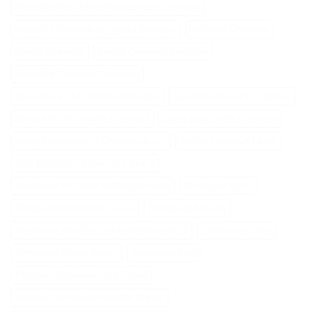
Remede Pour Faire Pousser Les Cheveux
Ressort Tondeuse Briggs Et Stratton
Richelet Cheveux
Savon Cheveux
Seche Cheveux Swissliss
Serviette Cheveux Bambou
Serviette En Microfibre Cheveux
Serviette Turban Cheveux
Spray Anti Humidité Cheveux
Spray Eau Salée Cheveux
Spray Éclaircissant Cheveux Brun
Sèche Cheveux Mural
Tete Epilateur Braun Silk Epil 9
Tondeuse A Gazon Professionnelle
Tondeuse Echo
Tondeuse Herbe Manuelle
Tondeuse Mowox
Tondeuse Nez Oreilles Professionnelle
Tondeuse Oster
Tondeuse Robot Bosch
Tondeuse Toro
Tracteur Tondeuse Cub Cadet
Tracteur Tondeuse Kubota Diesel