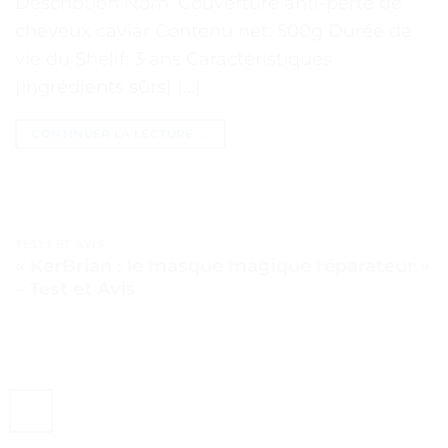
Description Nom: Couverture anti-perte de
cheveux caviar Contenu net: 500g Durée de
vie du Shelif: 3 ans Caractéristiques
[Ingrédients sûrs] […]
CONTINUER LA LECTURE
→
TESTS ET AVIS
« KerBrian : le masque magique réparateur »
– Test et Avis