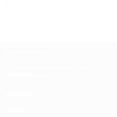
Tête De Rasoir Philips Série 9000
Vitamine Cheveux Et Ongles
QUI SOMMES-NOUS ?
Pour toutes vos questions contacter nous sur :
contact@mixte.ma
MODALITÉS
Nos Produits