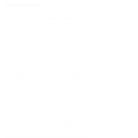
CATÉGORIES
Abri Pour Robot Tondeuse Husqvarna
Aliments Pour Cheveux
Biotine Cheveux Injection
Biotine Pour Cheveux
Botox Cheveux Bouclés
Brillantine Cheveux Spray
Brosse A Cheveux Poils Sanglier
Brosse Massage Cheveux
Cable Peripherique Robot Tondeuse
Creatine Cheveux
Epilateur Cire Roll On
Gamme Tondeuse Flymo
Loupe Cheveux
Masque Chauffant Cheveux
Meilleur Rasoir Électrique Femme
Oh My Skin Epilateur
Palier Tracteur Tondeuse
Patine Cheveux Châtain
Pneu Agraire Tracteur Tondeuse
Produit Naturel Pour Faire Pousser Les Cheveux