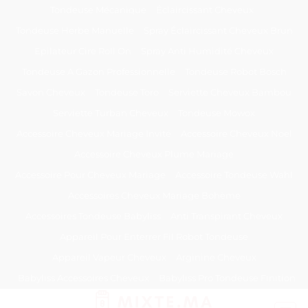
Passer
Tondeuse Mécanique
Éclaircissant Cheveux
au
Tondeuse Herbe Manuelle
Spray Éclaircissant Cheveux Brun
contenu
Epilateur Cire Roll On
Spray Anti Humidité Cheveux
Tondeuse A Gazon Professionnelle
Tondeuse Robot Bosch
Savon Cheveux
Tondeuse Toro
Serviette Cheveux Bambou
Serviette Turban Cheveux
Tondeuse Mowox
Accessoire Cheveux Mariage Invité
Accessoire Cheveux Noel
Accessoire Cheveux Plume Mariage
Accessoire Pour Cheveux Mariage
Accessoire Tondeuse Wahl
Accessoires Cheveux Mariage Bohème
Accessoires Tondeuse Babyliss
Anti Transpirant Cheveux
Appareil Pour Enterrer Fil Robot Tondeuse
Appareil Vapeur Cheveux
Arginine Cheveux
Babyliss Accessoires Cheveux
Babyliss Pro Tondeuse Finition