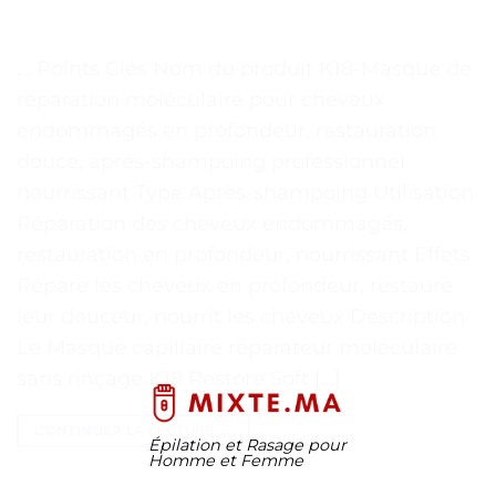
. . Points Clés Nom du produit K18-Masque de
réparation moléculaire pour cheveux
endommagés en profondeur, restauration
douce, après-shampoing professionnel
nourrissant Type Après-shampoing Utilisation
Réparation des cheveux endommagés,
restauration en profondeur, nourrissant Effets
Répare les cheveux en profondeur, restaure
leur douceur, nourrit les cheveux Description
Le Masque capillaire réparateur moléculaire
sans rinçage K18 Restore Soft […]
CONTINUER LA LECTURE
→
Épilation et Rasage pour
Homme et Femme