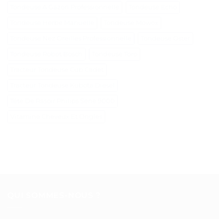
Tondeuse A Gazon Professionnelle
Tondeuse Echo
Tondeuse Herbe Manuelle
Tondeuse Mowox
Tondeuse Nez Oreilles Professionnelle
Tondeuse Oster
Tondeuse Robot Bosch
Tondeuse Toro
Tracteur Tondeuse Cub Cadet
Tracteur Tondeuse Kubota Diesel
Tête De Rasoir Philips Série 9000
Vitamine Cheveux Et Ongles
QUI SOMMES-NOUS ?