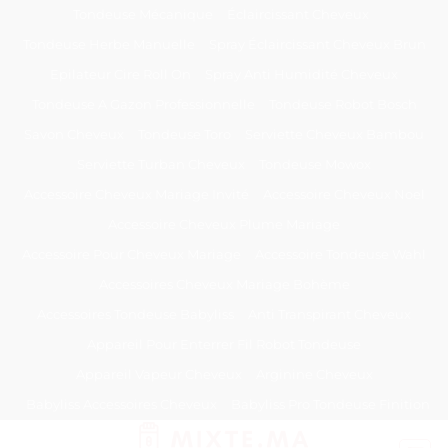
Passer
Tondeuse Mécanique
Éclaircissant Cheveux
au
Tondeuse Herbe Manuelle
Spray Éclaircissant Cheveux Brun
contenu
Epilateur Cire Roll On
Spray Anti Humidité Cheveux
Tondeuse A Gazon Professionnelle
Tondeuse Robot Bosch
Savon Cheveux
Tondeuse Toro
Serviette Cheveux Bambou
Serviette Turban Cheveux
Tondeuse Mowox
Accessoire Cheveux Mariage Invité
Accessoire Cheveux Noel
Accessoire Cheveux Plume Mariage
Accessoire Pour Cheveux Mariage
Accessoire Tondeuse Wahl
Accessoires Cheveux Mariage Bohème
Accessoires Tondeuse Babyliss
Anti Transpirant Cheveux
Appareil Pour Enterrer Fil Robot Tondeuse
Appareil Vapeur Cheveux
Arginine Cheveux
Babyliss Accessoires Cheveux
Babyliss Pro Tondeuse Finition