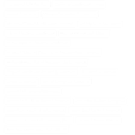
Epilateur Cire Roll On
Gamme Tondeuse Flymo
Loupe Cheveux
Masque Chauffant Cheveux
Meilleur Rasoir Électrique Femme
Oh My Skin Epilateur
Palier Tracteur Tondeuse
Patine Cheveux Châtain
Pneu Agraire Tracteur Tondeuse
Produit Naturel Pour Faire Pousser Les Cheveux
Remede Pour Faire Pousser Les Cheveux
Ressort Tondeuse Briggs Et Stratton
Richelet Cheveux
Savon Cheveux
Seche Cheveux Swissliss
Serviette Cheveux Bambou
Serviette En Microfibre Cheveux
Serviette Turban Cheveux
Spray Anti Humidité Cheveux
Spray Eau Salée Cheveux
Spray Éclaircissant Cheveux Brun
Sèche Cheveux Mural
Tete Epilateur Braun Silk Epil 9