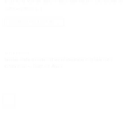
peuvent varier selon les individus – Contrôle le
sébum Test […]
CONTINUER LA LECTURE
→
TESTS ET AVIS
Huile anti-chute et croissance rapide des
cheveux – Test et Avis