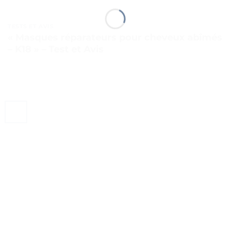
TESTS ET AVIS
« Masques réparateurs pour cheveux abîmés
– K18 » – Test et Avis