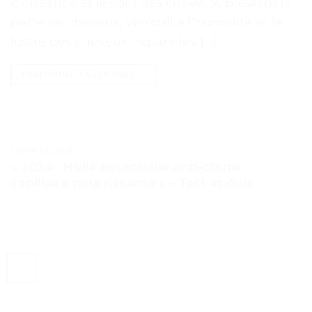
croissance et le soin des cheveux, prévient la
perte de cheveux, verrouille l’humidité et le
lustre des cheveux, répare les […]
CONTINUER LA LECTURE
→
TESTS ET AVIS
« 2024 : Huile essentielle anti-chute
capillaire nourrissante » – Test et Avis