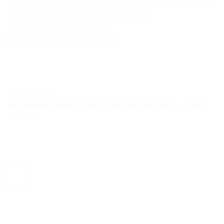
sur la lentille de la jauge. Installation facile Les
boucliers glissent facilement […]
CONTINUER LA LECTURE
→
TESTS ET AVIS
Art mural boho avec motifs abstraits – Test
et Avis