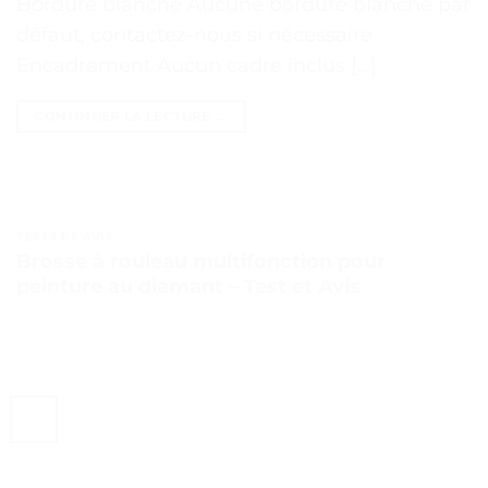
Bordure blanche Aucune bordure blanche par
défaut, contactez-nous si nécessaire
Encadrement Aucun cadre inclus […]
CONTINUER LA LECTURE
→
TESTS ET AVIS
Brosse à rouleau multifonction pour
peinture au diamant – Test et Avis