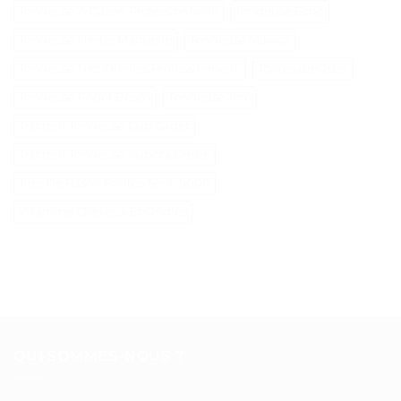
Tondeuse A Gazon Professionnelle
Tondeuse Echo
Tondeuse Herbe Manuelle
Tondeuse Mowox
Tondeuse Nez Oreilles Professionnelle
Tondeuse Oster
Tondeuse Robot Bosch
Tondeuse Toro
Tracteur Tondeuse Cub Cadet
Tracteur Tondeuse Kubota Diesel
Tête De Rasoir Philips Série 9000
Vitamine Cheveux Et Ongles
QUI SOMMES-NOUS ?