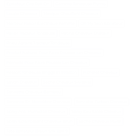
Epilateur Cire Roll On
Gamme Tondeuse Flymo
Loupe Cheveux
Masque Chauffant Cheveux
Meilleur Rasoir Électrique Femme
Oh My Skin Epilateur
Palier Tracteur Tondeuse
Patine Cheveux Châtain
Pneu Agraire Tracteur Tondeuse
Produit Naturel Pour Faire Pousser Les Cheveux
Remede Pour Faire Pousser Les Cheveux
Ressort Tondeuse Briggs Et Stratton
Richelet Cheveux
Savon Cheveux
Seche Cheveux Swissliss
Serviette Cheveux Bambou
Serviette En Microfibre Cheveux
Serviette Turban Cheveux
Spray Anti Humidité Cheveux
Spray Eau Salée Cheveux
Spray Éclaircissant Cheveux Brun
Sèche Cheveux Mural
Tete Epilateur Braun Silk Epil 9