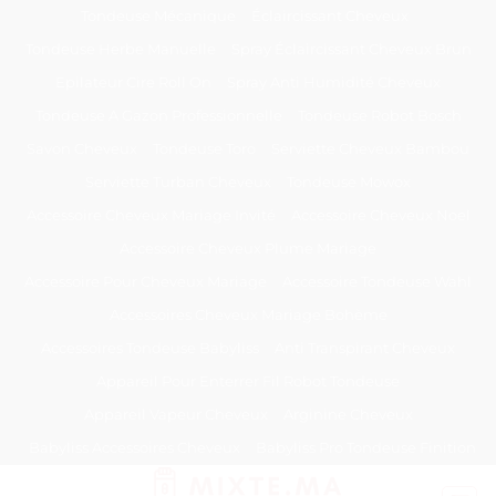
Passer
Tondeuse Mécanique
Éclaircissant Cheveux
au
Tondeuse Herbe Manuelle
Spray Éclaircissant Cheveux Brun
contenu
Epilateur Cire Roll On
Spray Anti Humidité Cheveux
Tondeuse A Gazon Professionnelle
Tondeuse Robot Bosch
Savon Cheveux
Tondeuse Toro
Serviette Cheveux Bambou
Serviette Turban Cheveux
Tondeuse Mowox
Accessoire Cheveux Mariage Invité
Accessoire Cheveux Noel
Accessoire Cheveux Plume Mariage
Accessoire Pour Cheveux Mariage
Accessoire Tondeuse Wahl
Accessoires Cheveux Mariage Bohème
Accessoires Tondeuse Babyliss
Anti Transpirant Cheveux
Appareil Pour Enterrer Fil Robot Tondeuse
Appareil Vapeur Cheveux
Arginine Cheveux
Babyliss Accessoires Cheveux
Babyliss Pro Tondeuse Finition