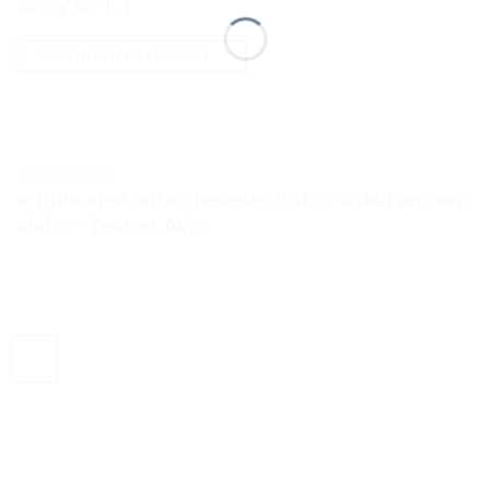
spray de […]
CONTINUER LA LECTURE
→
TESTS ET AVIS
« Toile abstraite cheveux Boho, soleil arc-en-
ciel » – Test et Avis