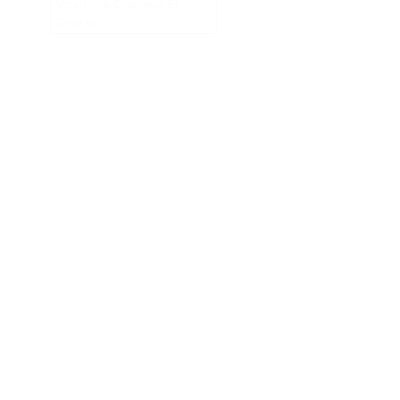
Vitamine Cheveux Et
Ongles