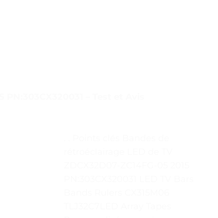
5 PN:303CX320031 – Test et Avis
. . Points clés Bandes de
rétroéclairage LED de TV
ZDCX32D07-ZC14FG-05 2015
PN:303CX320031 LED TV Bars
Bands Rulers CX315M06
TLJ32C7LED Array Tapes