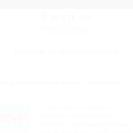
Épilation et Rasage pour
Homme et Femme
SPRAY SEL DE MER CHEVEUX AVIS
e spray dépilatoire tout-en-un » – Test et Avis
. . Test et avis sur l’épilateur
permanent Spray rapide pour
éliminer les poils Caractéristiques:
Texture lisse, facile à étirer Adoucit