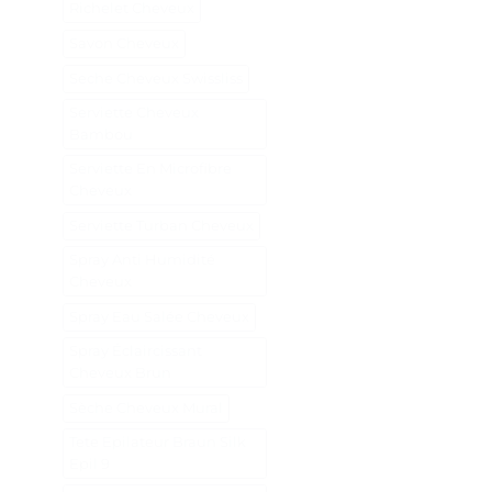
Richelet Cheveux
Savon Cheveux
Seche Cheveux Swissliss
Serviette Cheveux
Bambou
Serviette En Microfibre
Cheveux
Serviette Turban Cheveux
Spray Anti Humidité
Cheveux
Spray Eau Salée Cheveux
Spray Éclaircissant
Cheveux Brun
Sèche Cheveux Mural
Tete Epilateur Braun Silk
Epil 9