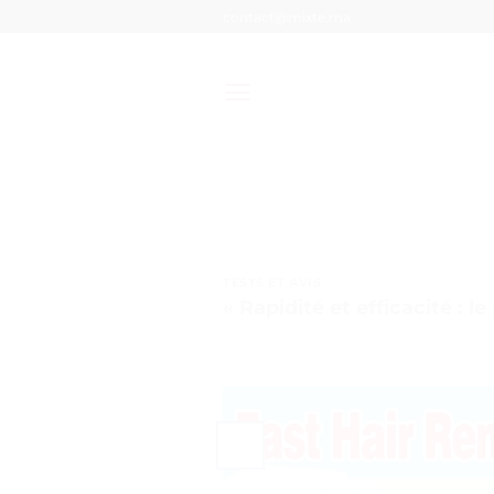
Passer
contact@mixte.ma
au
contenu
TESTS ET AVIS
« Rapidité et efficacité : l