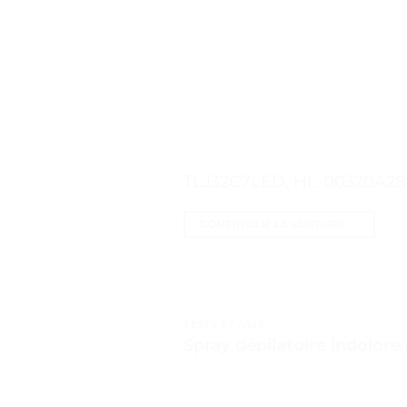
TLJ32C7LED, HL-00320A28-
CONTINUER LA LECTURE
→
TESTS ET AVIS
Spray dépilatoire indolore