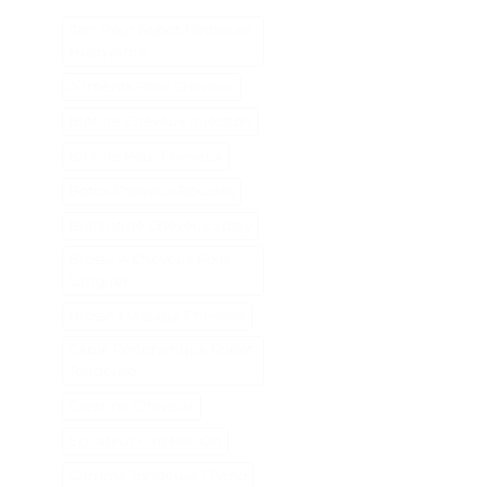
Abri Pour Robot Tondeuse
Husqvarna
Aliments Pour Cheveux
Biotine Cheveux Injection
Biotine Pour Cheveux
Botox Cheveux Bouclés
Brillantine Cheveux Spray
Brosse A Cheveux Poils
Sanglier
Brosse Massage Cheveux
Cable Peripherique Robot
Tondeuse
Creatine Cheveux
Epilateur Cire Roll On
Gamme Tondeuse Flymo