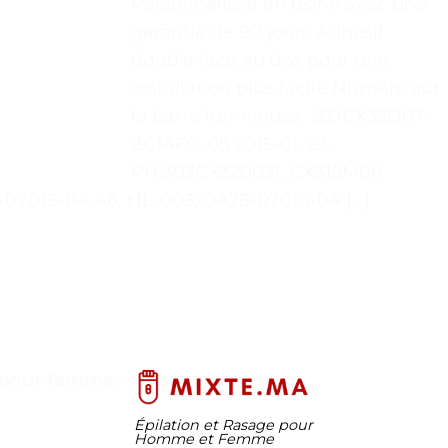
Personnalisée en usine avec une
garantie de 90 jours Adhésif
double face au dos pour une
installation plus facile Numéro sur
la barre lumineuse : ZDCX32D07-
ZC14FG-05 2015-01-29,
PN:303CX320031, CX315M06
0701S-04 A6, HL-00320A28-0701S-04 […]
 pour femme. – Test et Avis
Épilation et Rasage pour
Homme et Femme