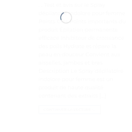
. . Test et avis sur le Spray
dépilatoire indolore pour femme
Points Clés Points importants du
produit Épilation permanente
efficace Inhibiteur de croissance
des poils Hydrate et répare la
peau en douceur Convient aux
aisselles, jambes et bras
Description Le Spray dépilatoire
indolore pour femme est un
produit de haute qualité
contenant des extraits […]
CONTINUER LA LECTURE
→