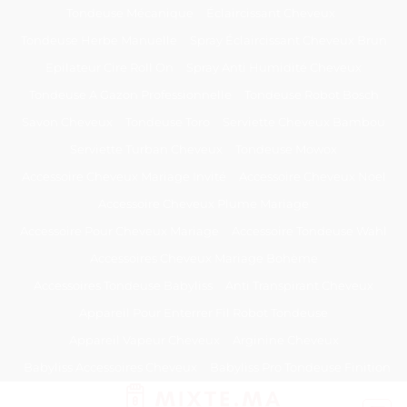
Passer
Tondeuse Mécanique
Éclaircissant Cheveux
au
Tondeuse Herbe Manuelle
Spray Éclaircissant Cheveux Brun
contenu
Epilateur Cire Roll On
Spray Anti Humidité Cheveux
Tondeuse A Gazon Professionnelle
Tondeuse Robot Bosch
Savon Cheveux
Tondeuse Toro
Serviette Cheveux Bambou
Serviette Turban Cheveux
Tondeuse Mowox
Accessoire Cheveux Mariage Invité
Accessoire Cheveux Noel
Accessoire Cheveux Plume Mariage
Accessoire Pour Cheveux Mariage
Accessoire Tondeuse Wahl
Accessoires Cheveux Mariage Bohème
Accessoires Tondeuse Babyliss
Anti Transpirant Cheveux
Appareil Pour Enterrer Fil Robot Tondeuse
Appareil Vapeur Cheveux
Arginine Cheveux
Babyliss Accessoires Cheveux
Babyliss Pro Tondeuse Finition