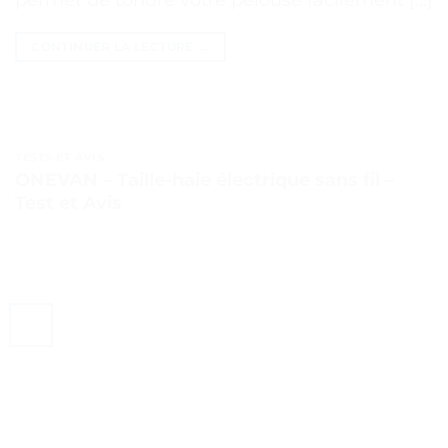
permet de tondre votre pelouse facilement […]
CONTINUER LA LECTURE
→
TESTS ET AVIS
ONEVAN – Taille-haie électrique sans fil –
Test et Avis