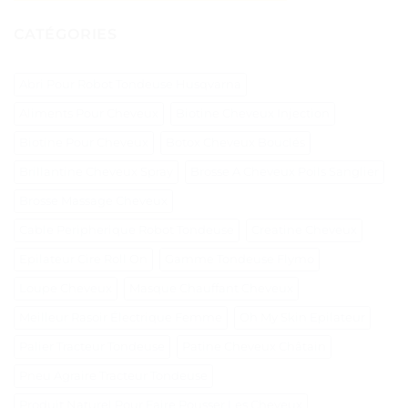
CATÉGORIES
Abri Pour Robot Tondeuse Husqvarna
Aliments Pour Cheveux
Biotine Cheveux Injection
Biotine Pour Cheveux
Botox Cheveux Bouclés
Brillantine Cheveux Spray
Brosse A Cheveux Poils Sanglier
Brosse Massage Cheveux
Cable Peripherique Robot Tondeuse
Creatine Cheveux
Epilateur Cire Roll On
Gamme Tondeuse Flymo
Loupe Cheveux
Masque Chauffant Cheveux
Meilleur Rasoir Électrique Femme
Oh My Skin Epilateur
Palier Tracteur Tondeuse
Patine Cheveux Châtain
Pneu Agraire Tracteur Tondeuse
Produit Naturel Pour Faire Pousser Les Cheveux