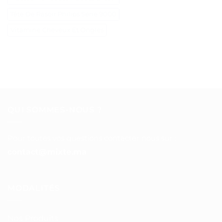
Tête De Rasoir Philips Série 9000
Vitamine Cheveux Et Ongles
QUI SOMMES-NOUS ?
Pour toutes vos questions contacter nous sur :
contact@mixte.ma
MODALITÉS
Nos Produits