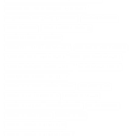
Remede Pour Faire Pousser Les Cheveux
Ressort Tondeuse Briggs Et Stratton
Richelet Cheveux
Savon Cheveux
Seche Cheveux Swissliss
Serviette Cheveux Bambou
Serviette En Microfibre Cheveux
Serviette Turban Cheveux
Spray Anti Humidité Cheveux
Spray Eau Salée Cheveux
Spray Éclaircissant Cheveux Brun
Sèche Cheveux Mural
Tete Epilateur Braun Silk Epil 9
Tondeuse A Gazon Professionnelle
Tondeuse Echo
Tondeuse Herbe Manuelle
Tondeuse Mowox
Tondeuse Nez Oreilles Professionnelle
Tondeuse Oster
Tondeuse Robot Bosch
Tondeuse Toro
Tracteur Tondeuse Cub Cadet
Tracteur Tondeuse Kubota Diesel