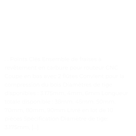
. . Points Clés Ensemble de fraises à
revêtement en carbure pour routeur CNC
Coupe en bas avec 2 flûtes Convient pour la
compression du bois Diamètres de tige
disponibles : 3.175mm, 4mm, 6mm Longueur
totale disponible : 38mm, 45mm, 50mm,
70mm, 80mm, 90mm Livré en lot de 10
pièces Spécification Diamètre de tige:
3.175mm, […]