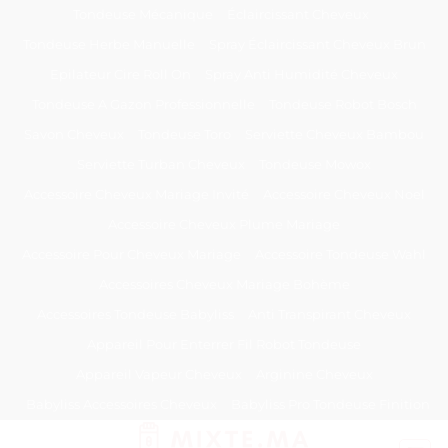
Passer
Tondeuse Mécanique
Éclaircissant Cheveux
au
Tondeuse Herbe Manuelle
Spray Éclaircissant Cheveux Brun
contenu
Epilateur Cire Roll On
Spray Anti Humidité Cheveux
Tondeuse A Gazon Professionnelle
Tondeuse Robot Bosch
Savon Cheveux
Tondeuse Toro
Serviette Cheveux Bambou
Serviette Turban Cheveux
Tondeuse Mowox
Accessoire Cheveux Mariage Invité
Accessoire Cheveux Noel
Accessoire Cheveux Plume Mariage
Accessoire Pour Cheveux Mariage
Accessoire Tondeuse Wahl
Accessoires Cheveux Mariage Bohème
Accessoires Tondeuse Babyliss
Anti Transpirant Cheveux
Appareil Pour Enterrer Fil Robot Tondeuse
Appareil Vapeur Cheveux
Arginine Cheveux
Babyliss Accessoires Cheveux
Babyliss Pro Tondeuse Finition