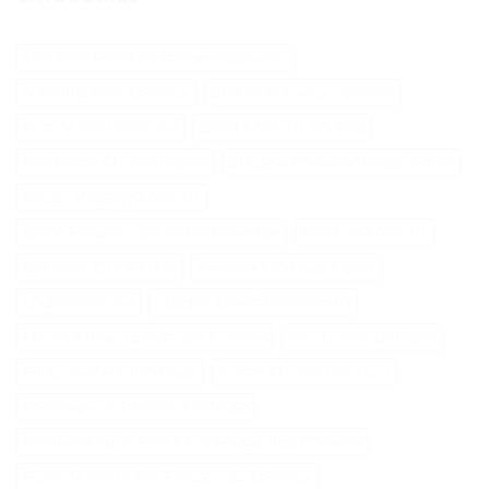
Abri Pour Robot Tondeuse Husqvarna
Aliments Pour Cheveux
Biotine Cheveux Injection
Biotine Pour Cheveux
Botox Cheveux Bouclés
Brillantine Cheveux Spray
Brosse A Cheveux Poils Sanglier
Brosse Massage Cheveux
Cable Peripherique Robot Tondeuse
Creatine Cheveux
Epilateur Cire Roll On
Gamme Tondeuse Flymo
Loupe Cheveux
Masque Chauffant Cheveux
Meilleur Rasoir Électrique Femme
Oh My Skin Epilateur
Palier Tracteur Tondeuse
Patine Cheveux Châtain
Pneu Agraire Tracteur Tondeuse
Produit Naturel Pour Faire Pousser Les Cheveux
Remede Pour Faire Pousser Les Cheveux