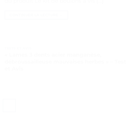
du produit Le kit de boulons à vis […]
CONTINUER LA LECTURE
→
TESTS ET AVIS
« Lames 3 dents acier manganèse,
débroussailleuse mauvaises herbes » – Test
et Avis