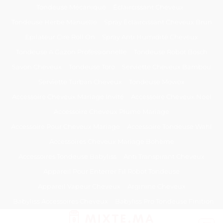
Passer
Tondeuse Mécanique
Éclaircissant Cheveux
au
Tondeuse Herbe Manuelle
Spray Éclaircissant Cheveux Brun
contenu
Epilateur Cire Roll On
Spray Anti Humidité Cheveux
Tondeuse A Gazon Professionnelle
Tondeuse Robot Bosch
Savon Cheveux
Tondeuse Toro
Serviette Cheveux Bambou
Serviette Turban Cheveux
Tondeuse Mowox
Accessoire Cheveux Mariage Invité
Accessoire Cheveux Noel
Accessoire Cheveux Plume Mariage
Accessoire Pour Cheveux Mariage
Accessoire Tondeuse Wahl
Accessoires Cheveux Mariage Bohème
Accessoires Tondeuse Babyliss
Anti Transpirant Cheveux
Appareil Pour Enterrer Fil Robot Tondeuse
Appareil Vapeur Cheveux
Arginine Cheveux
Babyliss Accessoires Cheveux
Babyliss Pro Tondeuse Finition