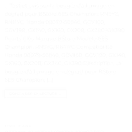
. . Test et avis sur la bougie d’allumage en
dégrad pour BStore 6ES Champion, RN9YC,
RN11YC, Honda 98079-56846, GCV160,
GCV190, GX140, GX160, GX200, GX340, GX390
Points Clés Marque BStore Modèle 6ES
Champion, RN9YC, RN11YC Compatibilité
Honda 98079-56846, GCV160, GCV190, GX140,
GX160, GX200, GX340, GX390 Description La
bougie d’allumage en dégrad pour BStore
6ES Champion, […]
CONTINUER LA LECTURE
→
TESTS ET AVIS