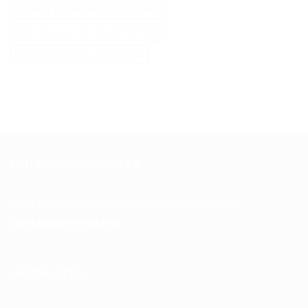
Tracteur Tondeuse Kubota Diesel
Tête De Rasoir Philips Série 9000
Vitamine Cheveux Et Ongles
QUI SOMMES-NOUS ?
Pour toutes vos questions contacter nous sur :
contact@mixte.ma
MODALITÉS