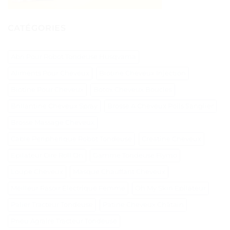
CATÉGORIES
Abri Pour Robot Tondeuse Husqvarna
Aliments Pour Cheveux
Biotine Cheveux Injection
Biotine Pour Cheveux
Botox Cheveux Bouclés
Brillantine Cheveux Spray
Brosse A Cheveux Poils Sanglier
Brosse Massage Cheveux
Cable Peripherique Robot Tondeuse
Creatine Cheveux
Epilateur Cire Roll On
Gamme Tondeuse Flymo
Loupe Cheveux
Masque Chauffant Cheveux
Meilleur Rasoir Électrique Femme
Oh My Skin Epilateur
Palier Tracteur Tondeuse
Patine Cheveux Châtain
Pneu Agraire Tracteur Tondeuse