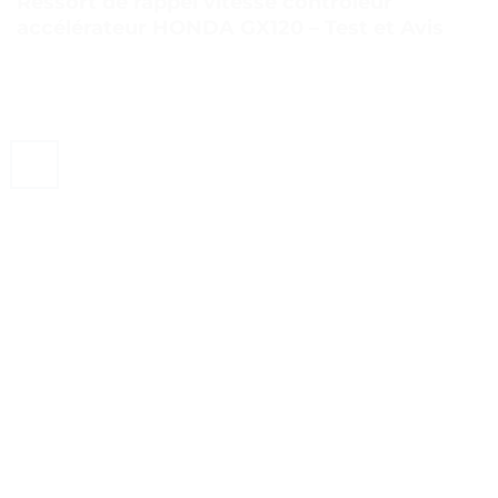
Ressort de rappel vitesse contrôleur
accélérateur HONDA GX120 – Test et Avis