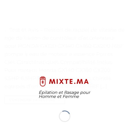
. . Test et Avis – Ressort de rappel de vitesse de
tige de liaison de contrôleur d’accélérateur
pour HONDA GX120 GX140 GX160 GX200 168F
pompe à eau de moteur à essence Points
Clés Caractéristiques Compatibilité Inclus
Pour moteur Honda GX140 GX160 GX200
5.5HP 6.5HP Pour les générateurs chinois
équipés d’un moteur à essence 168F […]
Épilation et Rasage pour
Homme et Femme
CONTINUER LA LECTURE
→