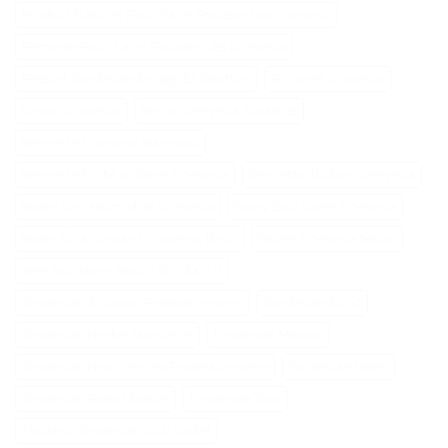
Produit Naturel Pour Faire Pousser Les Cheveux
Remede Pour Faire Pousser Les Cheveux
Ressort Tondeuse Briggs Et Stratton
Richelet Cheveux
Savon Cheveux
Seche Cheveux Swissliss
Serviette Cheveux Bambou
Serviette En Microfibre Cheveux
Serviette Turban Cheveux
Spray Anti Humidité Cheveux
Spray Eau Salée Cheveux
Spray Éclaircissant Cheveux Brun
Sèche Cheveux Mural
Tete Epilateur Braun Silk Epil 9
Tondeuse A Gazon Professionnelle
Tondeuse Echo
Tondeuse Herbe Manuelle
Tondeuse Mowox
Tondeuse Nez Oreilles Professionnelle
Tondeuse Oster
Tondeuse Robot Bosch
Tondeuse Toro
Tracteur Tondeuse Cub Cadet