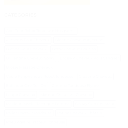
CATÉGORIES
Abri Pour Robot Tondeuse Husqvarna
Aliments Pour Cheveux
Biotine Cheveux Injection
Biotine Pour Cheveux
Botox Cheveux Bouclés
Brillantine Cheveux Spray
Brosse A Cheveux Poils Sanglier
Brosse Massage Cheveux
Cable Peripherique Robot Tondeuse
Creatine Cheveux
Epilateur Cire Roll On
Gamme Tondeuse Flymo
Loupe Cheveux
Masque Chauffant Cheveux
Meilleur Rasoir Électrique Femme
Oh My Skin Epilateur
Palier Tracteur Tondeuse
Patine Cheveux Châtain
Pneu Agraire Tracteur Tondeuse