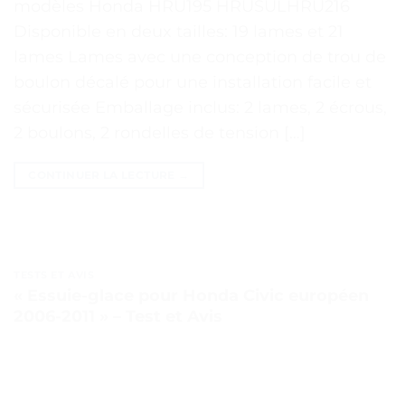
modèles Honda HRU195 HRUSULHRU216
Disponible en deux tailles: 19 lames et 21
lames Lames avec une conception de trou de
boulon décalé pour une installation facile et
sécurisée Emballage inclus: 2 lames, 2 écrous,
2 boulons, 2 rondelles de tension […]
CONTINUER LA LECTURE
→
TESTS ET AVIS
« Essuie-glace pour Honda Civic européen
2006-2011 » – Test et Avis