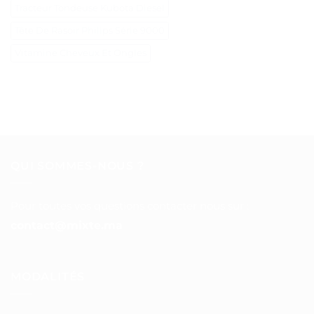
Tracteur Tondeuse Kubota Diesel
Tête De Rasoir Philips Série 9000
Vitamine Cheveux Et Ongles
QUI SOMMES-NOUS ?
Pour toutes vos questions contacter nous sur :
contact@mixte.ma
MODALITÉS