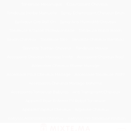
Passer
Tondeuse Mécanique
Éclaircissant Cheveux
au
Tondeuse Herbe Manuelle
Spray Éclaircissant Cheveux Brun
contenu
Epilateur Cire Roll On
Spray Anti Humidité Cheveux
Tondeuse A Gazon Professionnelle
Tondeuse Robot Bosch
Savon Cheveux
Tondeuse Toro
Serviette Cheveux Bambou
Serviette Turban Cheveux
Tondeuse Mowox
Accessoire Cheveux Mariage Invité
Accessoire Cheveux Noel
Accessoire Cheveux Plume Mariage
Accessoire Pour Cheveux Mariage
Accessoire Tondeuse Wahl
Accessoires Cheveux Mariage Bohème
Accessoires Tondeuse Babyliss
Anti Transpirant Cheveux
Appareil Pour Enterrer Fil Robot Tondeuse
Appareil Vapeur Cheveux
Arginine Cheveux
Babyliss Accessoires Cheveux
Babyliss Pro Tondeuse Finition