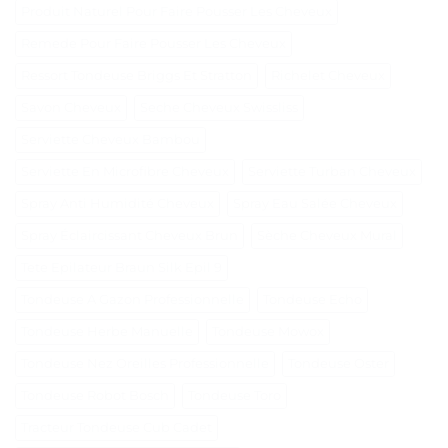
Produit Naturel Pour Faire Pousser Les Cheveux
Remede Pour Faire Pousser Les Cheveux
Ressort Tondeuse Briggs Et Stratton
Richelet Cheveux
Savon Cheveux
Seche Cheveux Swissliss
Serviette Cheveux Bambou
Serviette En Microfibre Cheveux
Serviette Turban Cheveux
Spray Anti Humidité Cheveux
Spray Eau Salée Cheveux
Spray Éclaircissant Cheveux Brun
Sèche Cheveux Mural
Tete Epilateur Braun Silk Epil 9
Tondeuse A Gazon Professionnelle
Tondeuse Echo
Tondeuse Herbe Manuelle
Tondeuse Mowox
Tondeuse Nez Oreilles Professionnelle
Tondeuse Oster
Tondeuse Robot Bosch
Tondeuse Toro
Tracteur Tondeuse Cub Cadet