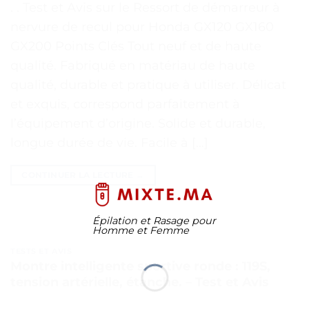
. . Test et Avis sur le Ressort de démarreur à
nervure de recul pour Honda GX120 GX160
GX200 Points Clés Tout neuf et de haute
qualité. Fabriqué en matériau de haute
qualité, durable et pratique à utiliser. Délicat
et exquis, correspond parfaitement à
l’équipement d’origine. Solide et durable,
longue durée de vie. Facile à […]
CONTINUER LA LECTURE
→
Épilation et Rasage pour
Homme et Femme
TESTS ET AVIS
Montre intelligente sportive ronde : 119S,
tension artérielle, étanche. – Test et Avis