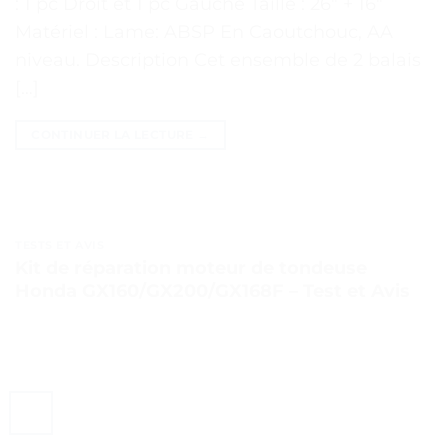
: 1 pc Droit et 1 pc Gauche Taille : 26″ + 16″
Matériel : Lame: ABSP En Caoutchouc, AA
niveau. Description Cet ensemble de 2 balais
[…]
CONTINUER LA LECTURE
→
TESTS ET AVIS
Kit de réparation moteur de tondeuse
Honda GX160/GX200/GX168F – Test et Avis