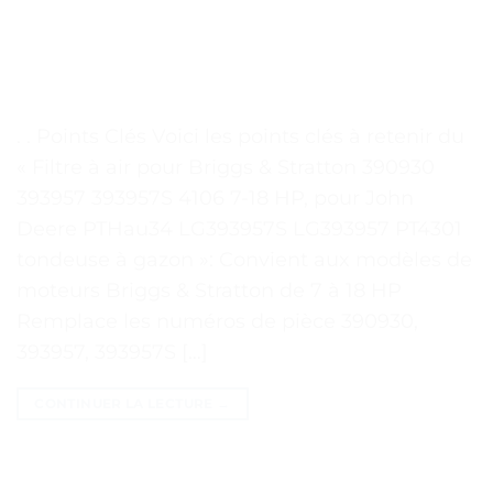
. . Points Clés Voici les points clés à retenir du
« Filtre à air pour Briggs & Stratton 390930
393957 393957S 4106 7-18 HP, pour John
Deere PTHau34 LG393957S LG393957 PT4301
tondeuse à gazon »: Convient aux modèles de
moteurs Briggs & Stratton de 7 à 18 HP
Remplace les numéros de pièce 390930,
393957, 393957S […]
CONTINUER LA LECTURE
→