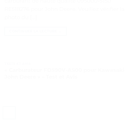
carburant de haute qualité 095000-5150
RE518276 pour John Deere. Veuillez vérifier la
photo du […]
CONTINUER LA LECTURE
→
TESTS ET AVIS
« Carburateur FD590V-AS00 pour Kawasaki
John Deere » – Test et Avis