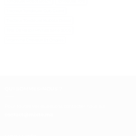
Tondeuse Robot Bosch
Tondeuse Toro
Tracteur Tondeuse Cub Cadet
Tracteur Tondeuse Kubota Diesel
Tête De Rasoir Philips Série 9000
Vitamine Cheveux Et Ongles
QUI SOMMES-NOUS ?
Pour toutes vos questions contacter nous sur :
contact@mixte.ma