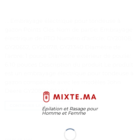
. . Embrayage électrique pour tondeuse à
gazon Points Clés Nom de partie: Embrayage
électrique de PTO Numéro d’article: GY20108,
GY20652, GY20878, GY21340 Diamètre de
l’arbre: 1 pouce Diamètre extérieur de poulie:
6.10 pouces Description du produit Le produit
est un embrayage électrique pour tondeuse à
gazon compatible avec les modèles John
Deere GY20878 D140 […]
CONTINUER LA LECTURE
→
Épilation et Rasage pour
Homme et Femme
TESTS ET AVIS