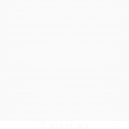
Passer
Tondeuse Mécanique
Éclaircissant Cheveux
au
Tondeuse Herbe Manuelle
Spray Éclaircissant Cheveux Brun
contenu
Epilateur Cire Roll On
Spray Anti Humidité Cheveux
Tondeuse A Gazon Professionnelle
Tondeuse Robot Bosch
Savon Cheveux
Tondeuse Toro
Serviette Cheveux Bambou
Serviette Turban Cheveux
Tondeuse Mowox
Accessoire Cheveux Mariage Invité
Accessoire Cheveux Noel
Accessoire Cheveux Plume Mariage
Accessoire Pour Cheveux Mariage
Accessoire Tondeuse Wahl
Accessoires Cheveux Mariage Bohème
Accessoires Tondeuse Babyliss
Anti Transpirant Cheveux
Appareil Pour Enterrer Fil Robot Tondeuse
Appareil Vapeur Cheveux
Arginine Cheveux
Babyliss Accessoires Cheveux
Babyliss Pro Tondeuse Finition