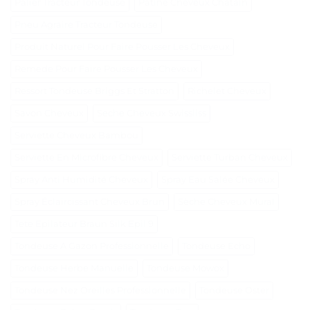
Palier Tracteur Tondeuse
Patine Cheveux Châtain
Pneu Agraire Tracteur Tondeuse
Produit Naturel Pour Faire Pousser Les Cheveux
Remede Pour Faire Pousser Les Cheveux
Ressort Tondeuse Briggs Et Stratton
Richelet Cheveux
Savon Cheveux
Seche Cheveux Swissliss
Serviette Cheveux Bambou
Serviette En Microfibre Cheveux
Serviette Turban Cheveux
Spray Anti Humidité Cheveux
Spray Eau Salée Cheveux
Spray Éclaircissant Cheveux Brun
Sèche Cheveux Mural
Tete Epilateur Braun Silk Epil 9
Tondeuse A Gazon Professionnelle
Tondeuse Echo
Tondeuse Herbe Manuelle
Tondeuse Mowox
Tondeuse Nez Oreilles Professionnelle
Tondeuse Oster