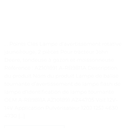
. . Points Clés Lampe d’avertissement rotative
jaune/rouge, 2 pièces Pour tracteur John
Deere, tondeuse à gazon et moissonneuse
Référence : AZ101891 A-RB9811A Description
du produit Nom du produit Lampe de balise
tournante d’avertissement de lampe flash de
lampe d’identification de lampe tournante
OEM A-RB9811A AZ101891 AZ44705 Volt 12V-
14V Application Pulvérisateur 120J 125J 4630
4730 […]