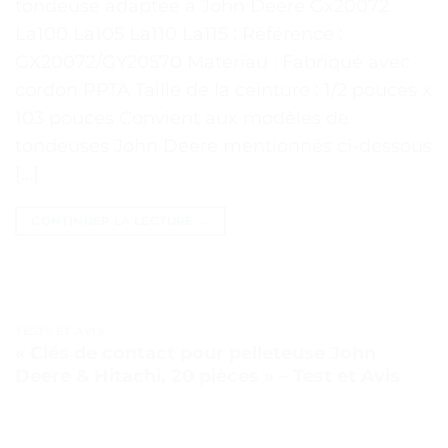
tondeuse adaptée à John Deere Gx20072
La100 La105 La110 La115 : Référence :
GX20072/GY20570 Matériau : Fabriqué avec
cordon PPTA Taille de la ceinture : 1/2 pouces x
103 pouces Convient aux modèles de
tondeuses John Deere mentionnés ci-dessous
[…]
CONTINUER LA LECTURE
→
TESTS ET AVIS
« Clés de contact pour pelleteuse John
Deere & Hitachi, 20 pièces » – Test et Avis