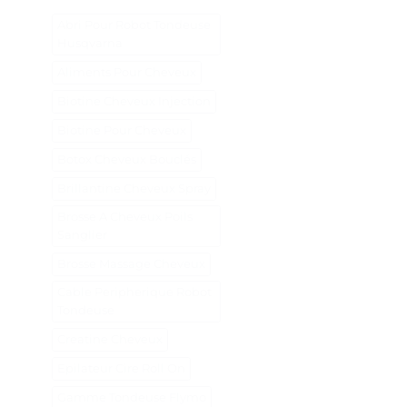
Abri Pour Robot Tondeuse
Husqvarna
Aliments Pour Cheveux
Biotine Cheveux Injection
Biotine Pour Cheveux
Botox Cheveux Bouclés
Brillantine Cheveux Spray
Brosse A Cheveux Poils
Sanglier
Brosse Massage Cheveux
Cable Peripherique Robot
Tondeuse
Creatine Cheveux
Epilateur Cire Roll On
Gamme Tondeuse Flymo