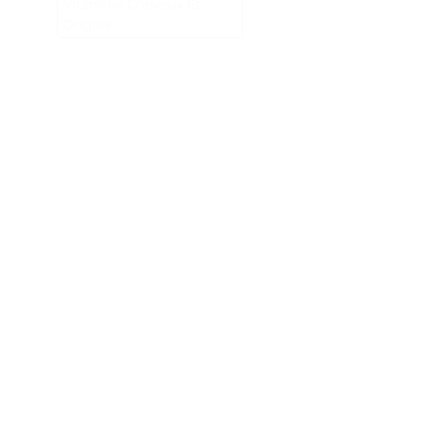
Vitamine Cheveux Et
Ongles