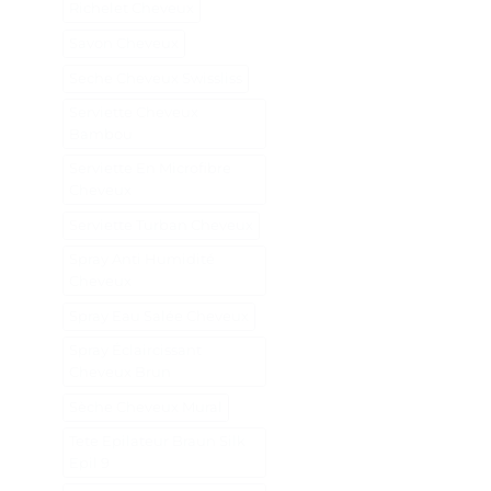
Richelet Cheveux
Savon Cheveux
Seche Cheveux Swissliss
Serviette Cheveux
Bambou
Serviette En Microfibre
Cheveux
Serviette Turban Cheveux
Spray Anti Humidité
Cheveux
Spray Eau Salée Cheveux
Spray Éclaircissant
Cheveux Brun
Sèche Cheveux Mural
Tete Epilateur Braun Silk
Epil 9