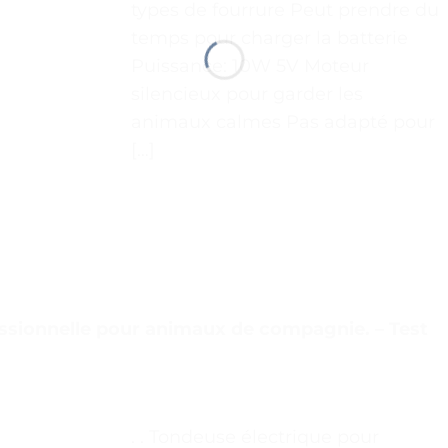
types de fourrure Peut prendre du
temps pour charger la batterie
Puissance: 10W 5V Moteur
silencieux pour garder les
animaux calmes Pas adapté pour
[…]
ssionnelle pour animaux de compagnie. – Test
. . Tondeuse électrique pour