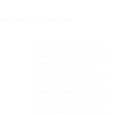
nimaux avec LED » – Test et Avis
. . Tondeuse à pattes électrique
pour animaux de compagnie avec
lumière LED Un kit de toilettage
complet pour chiens et chats
Laissez votre animal de
compagnie avoir une expérience
de toilettage agréable avec la
tondeuse à pattes électrique pour
animaux de compagnie. Ce kit de
toilettage polyvalent est doté
d’une lumière LED, d’un rasoir […]