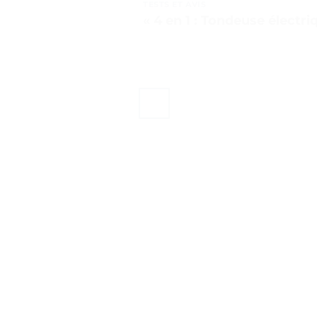
TESTS ET AVIS
« 4 en 1 : Tondeuse électr