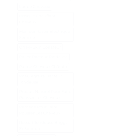
Loupe Cheveux
Masque Chauffant
Cheveux
Meilleur Rasoir Électrique
Femme
Oh My Skin Epilateur
Palier Tracteur Tondeuse
Patine Cheveux Châtain
Pneu Agraire Tracteur
Tondeuse
Produit Naturel Pour Faire
Pousser Les Cheveux
Remede Pour Faire
Pousser Les Cheveux
Ressort Tondeuse Briggs
Et Stratton