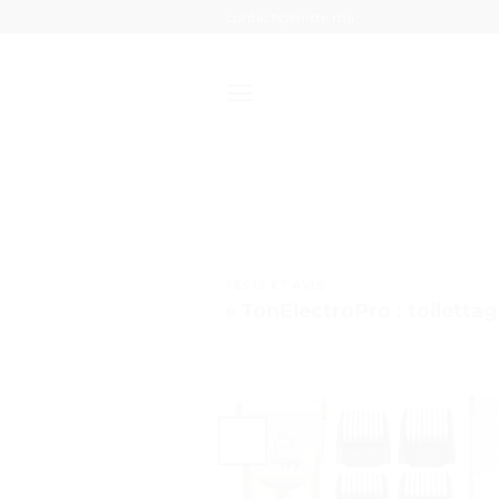
Passer
contact@mixte.ma
au
contenu
TESTS ET AVIS
« TonElectroPro : toiletta