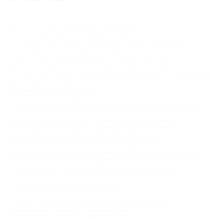
Abri Pour Robot Tondeuse Husqvarna
Aliments Pour Cheveux
Biotine Cheveux Injection
Biotine Pour Cheveux
Botox Cheveux Bouclés
Brillantine Cheveux Spray
Brosse A Cheveux Poils Sanglier
Brosse Massage Cheveux
Cable Peripherique Robot Tondeuse
Creatine Cheveux
Epilateur Cire Roll On
Gamme Tondeuse Flymo
Loupe Cheveux
Masque Chauffant Cheveux
Meilleur Rasoir Électrique Femme
Oh My Skin Epilateur
Palier Tracteur Tondeuse
Patine Cheveux Châtain
Pneu Agraire Tracteur Tondeuse
Produit Naturel Pour Faire Pousser Les Cheveux
Remede Pour Faire Pousser Les Cheveux