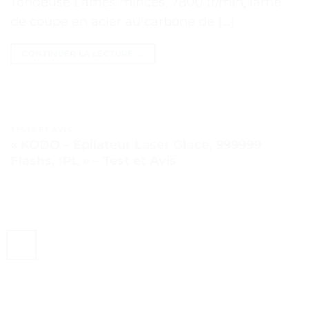
Tondeuse Lames minces, 7800 tr/min, lame
de coupe en acier au carbone de […]
CONTINUER LA LECTURE
→
TESTS ET AVIS
« KODO – Épilateur Laser Glace, 999999
Flashs, IPL » – Test et Avis