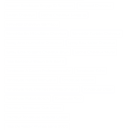
Ressort Tondeuse Briggs Et Stratton
Richelet Cheveux
Savon Cheveux
Seche Cheveux Swissliss
Serviette Cheveux Bambou
Serviette En Microfibre Cheveux
Serviette Turban Cheveux
Spray Anti Humidité Cheveux
Spray Eau Salée Cheveux
Spray Éclaircissant Cheveux Brun
Sèche Cheveux Mural
Tete Epilateur Braun Silk Epil 9
Tondeuse A Gazon Professionnelle
Tondeuse Echo
Tondeuse Herbe Manuelle
Tondeuse Mowox
Tondeuse Nez Oreilles Professionnelle
Tondeuse Oster
Tondeuse Robot Bosch
Tondeuse Toro
Tracteur Tondeuse Cub Cadet
Tracteur Tondeuse Kubota Diesel
Tête De Rasoir Philips Série 9000