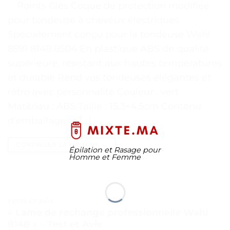
. . Points Clés Coque de protection modifiée
pour tondeuse à cheveux électriques
Spécialement conçu pour la tondeuse Wahl
8591 8148 8504 En plastique ABS de qualité
supérieure, résistant aux hautes températures
et durable Rend vos tondeuses élégantes et
rétro avec personnalité Couleur : vert
Matériau : ABS Taille : 15.3×4.5cm Contenu
d’emballage : 1 […]
CONTINUER LA LECTURE
→
Épilation et Rasage pour
Homme et Femme
TESTS ET AVIS
« Lame de rechange professionnelle Wahl
8148 » – Test et Avis