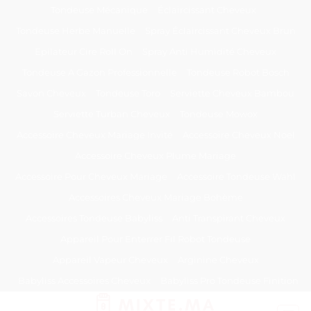
Passer
Tondeuse Mécanique
Éclaircissant Cheveux
au
Tondeuse Herbe Manuelle
Spray Éclaircissant Cheveux Brun
contenu
Epilateur Cire Roll On
Spray Anti Humidité Cheveux
Tondeuse A Gazon Professionnelle
Tondeuse Robot Bosch
Savon Cheveux
Tondeuse Toro
Serviette Cheveux Bambou
Serviette Turban Cheveux
Tondeuse Mowox
Accessoire Cheveux Mariage Invité
Accessoire Cheveux Noel
Accessoire Cheveux Plume Mariage
Accessoire Pour Cheveux Mariage
Accessoire Tondeuse Wahl
Accessoires Cheveux Mariage Bohème
Accessoires Tondeuse Babyliss
Anti Transpirant Cheveux
Appareil Pour Enterrer Fil Robot Tondeuse
Appareil Vapeur Cheveux
Arginine Cheveux
Babyliss Accessoires Cheveux
Babyliss Pro Tondeuse Finition