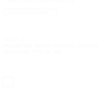
royal et blanc argenté. Il est […]
CONTINUER LA LECTURE
→
TESTS ET AVIS
Accessoires cheveux luxe pour mariage,
nouveauté. – Test et Avis