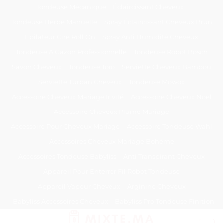
Passer
Tondeuse Mécanique
Éclaircissant Cheveux
au
Tondeuse Herbe Manuelle
Spray Éclaircissant Cheveux Brun
contenu
Epilateur Cire Roll On
Spray Anti Humidité Cheveux
Tondeuse A Gazon Professionnelle
Tondeuse Robot Bosch
Savon Cheveux
Tondeuse Toro
Serviette Cheveux Bambou
Serviette Turban Cheveux
Tondeuse Mowox
Accessoire Cheveux Mariage Invité
Accessoire Cheveux Noel
Accessoire Cheveux Plume Mariage
Accessoire Pour Cheveux Mariage
Accessoire Tondeuse Wahl
Accessoires Cheveux Mariage Bohème
Accessoires Tondeuse Babyliss
Anti Transpirant Cheveux
Appareil Pour Enterrer Fil Robot Tondeuse
Appareil Vapeur Cheveux
Arginine Cheveux
Babyliss Accessoires Cheveux
Babyliss Pro Tondeuse Finition