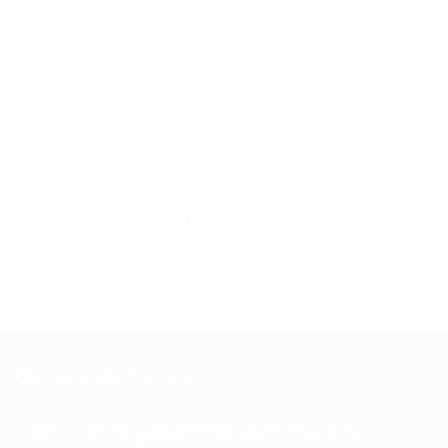
Tondeuse Herbe Manuelle
Tondeuse Mowox
Tondeuse Nez Oreilles Professionnelle
Tondeuse Oster
Tondeuse Robot Bosch
Tondeuse Toro
Tracteur Tondeuse Cub Cadet
Tracteur Tondeuse Kubota Diesel
Tête De Rasoir Philips Série 9000
Vitamine Cheveux Et Ongles
QUI SOMMES-NOUS ?
Pour toutes vos questions contacter nous sur :