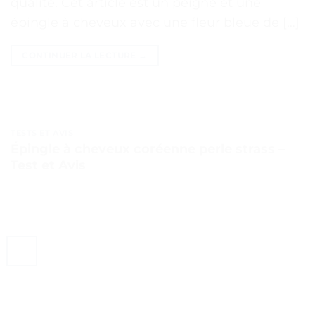
qualité. Cet article est un peigne et une
épingle à cheveux avec une fleur bleue de […]
CONTINUER LA LECTURE
→
TESTS ET AVIS
Épingle à cheveux coréenne perle strass –
Test et Avis