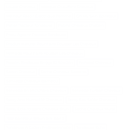
Loupe Cheveux
Masque Chauffant Cheveux
Meilleur Rasoir Électrique Femme
Oh My Skin Epilateur
Palier Tracteur Tondeuse
Patine Cheveux Châtain
Pneu Agraire Tracteur Tondeuse
Produit Naturel Pour Faire Pousser Les Cheveux
Remede Pour Faire Pousser Les Cheveux
Ressort Tondeuse Briggs Et Stratton
Richelet Cheveux
Savon Cheveux
Seche Cheveux Swissliss
Serviette Cheveux Bambou
Serviette En Microfibre Cheveux
Serviette Turban Cheveux
Spray Anti Humidité Cheveux
Spray Eau Salée Cheveux
Spray Éclaircissant Cheveux Brun
Sèche Cheveux Mural
Tete Epilateur Braun Silk Epil 9
Tondeuse A Gazon Professionnelle
Tondeuse Echo